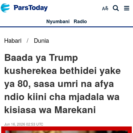
Nyumbani
Radio
Habari
/
Dunia
Baada ya Trump
kusherekea bethidei yake
ya 80, sasa umri na afya
ndio kiini cha mjadala wa
kisiasa wa Marekani
Jun 16, 2026 02:53 UTC