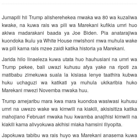
Jumapili hii Trump alisherehekea mwaka wa 80 wa kuzaliwa
kwake, na kuwa rais wa pili wa Marekani kufikia umri huo
akiwa madarakani baada ya Joe Biden. Pia anatarajiwa
kuondoka Ikulu ya White House mwishoni mwa muhula wake
wa pili kama rais mzee zaidi katika historia ya Marekani.
Jarida hilo linaeleza kuwa utata huo hauhusiani na umri wa
Trump pekee, bali uwazi kuhusu afya yake na ripoti za
matibabu zimekuwa suala la kisiasa lenye taathira kubwa
huku uchaguzi wa katikati ya muhula ukikaribia huko
Marekani mwezi Novemba mwaka huu.
Trump amejaribu mara kwa mara kuondoa wasiwasi kuhusu
umri na uwezo wake wa kimwili na kiakili, akisisitiza katika
mahojiano Februari mwaka huu kwamba anajihisi kimwili na
kiakili kama alivyokuwa akihisi miaka hamsini iliyopita.
Japokuwa tabibu wa rais huyo wa Marekani anasema kuwa