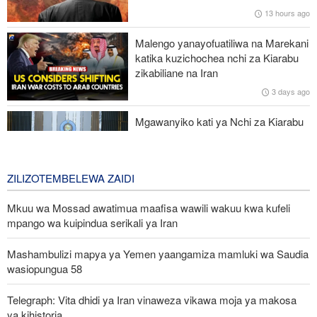
13 hours ago
UN: Watoto zaidi ya 300 wamefariki dunia kwa Ebola tangu
kuanza mlipuko huo huko Kongo
Malengo yanayofuatiliwa na Marekani
katika kuzichochea nchi za Kiarabu
Ansarullah: Baraza la Usalama la UN limepoteza hadhi;
zikabiliane na Iran
maazimio yake hayana thamani
3 days ago
Russia yashambulia eneo la kutengeneza makombora na ghala
Mgawanyiko kati ya Nchi za Kiarabu
la mafuta la Ukraine huko Kyiv
za Ghuba ya Uajemi Kuhusu Vita vya
Marekani dhidi ya Iran
3 days ago
ZILIZOTEMBELEWA ZAIDI
Mkuu wa Mossad awatimua maafisa wawili wakuu kwa kufeli
mpango wa kuipindua serikali ya Iran
Mashambulizi mapya ya Yemen yaangamiza mamluki wa Saudia
wasiopungua 58
Telegraph: Vita dhidi ya Iran vinaweza vikawa moja ya makosa
ya kihistoria