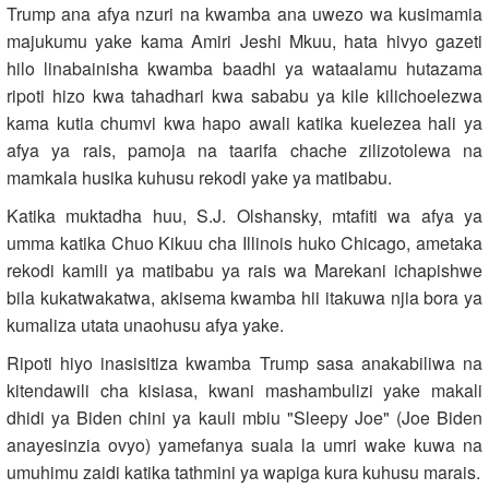
Trump ana afya nzuri na kwamba ana uwezo wa kusimamia
majukumu yake kama Amiri Jeshi Mkuu, hata hivyo gazeti
hilo linabainisha kwamba baadhi ya wataalamu hutazama
ripoti hizo kwa tahadhari kwa sababu ya kile kilichoelezwa
kama kutia chumvi kwa hapo awali katika kuelezea hali ya
afya ya rais, pamoja na taarifa chache zilizotolewa na
mamkala husika kuhusu rekodi yake ya matibabu.
Katika muktadha huu, S.J. Olshansky, mtafiti wa afya ya
umma katika Chuo Kikuu cha Illinois huko Chicago, ametaka
rekodi kamili ya matibabu ya rais wa Marekani ichapishwe
bila kukatwakatwa, akisema kwamba hii itakuwa njia bora ya
kumaliza utata unaohusu afya yake.
Ripoti hiyo inasisitiza kwamba Trump sasa anakabiliwa na
kitendawili cha kisiasa, kwani mashambulizi yake makali
dhidi ya Biden chini ya kauli mbiu "Sleepy Joe" (Joe Biden
anayesinzia ovyo) yamefanya suala la umri wake kuwa na
umuhimu zaidi katika tathmini ya wapiga kura kuhusu marais.