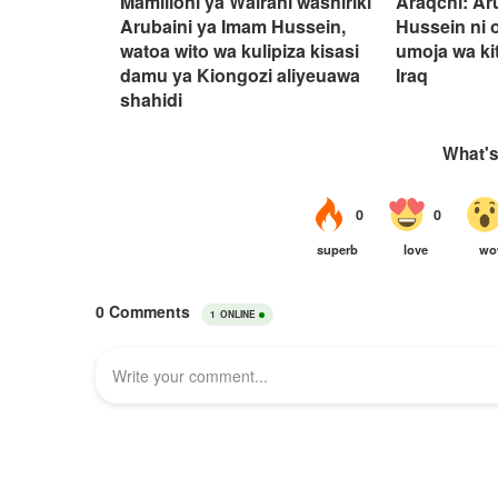
Mamilioni ya Wairani washiriki
Araqchi: Ar
Arubaini ya Imam Hussein,
Hussein ni 
watoa wito wa kulipiza kisasi
umoja wa kit
damu ya Kiongozi aliyeuawa
Iraq
shahidi