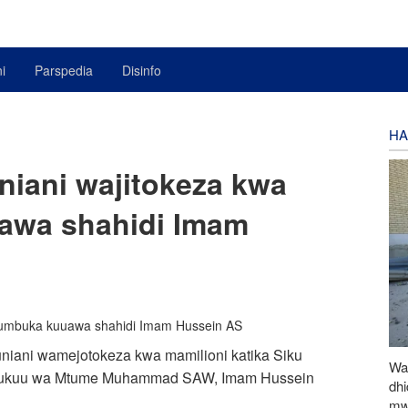
i
Parspedia
Disinfo
HA
niani wajitokeza kwa
awa shahidi Imam
uniani wamejotokeza kwa mamilioni katika Siku
Waz
 mjukuu wa Mtume Muhammad SAW, Imam Hussein
dh
mw