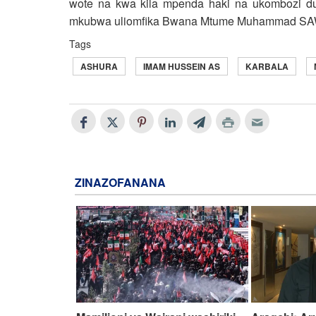
wote na kwa kila mpenda haki na ukombozi 
mkubwa uliomfika Bwana Mtume Muhammad SAW 
Tags
ASHURA
IMAM HUSSEIN AS
KARBALA
ZINAZOFANANA