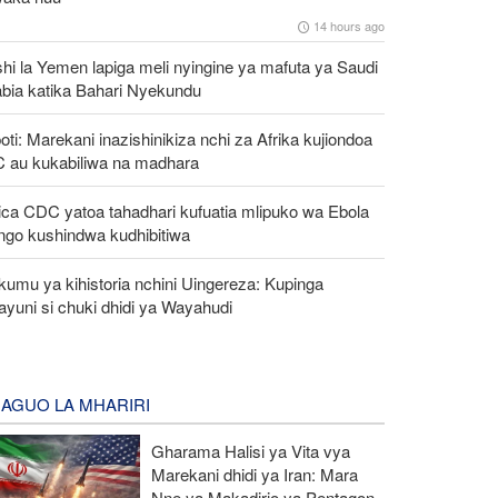
14 hours ago
hi la Yemen lapiga meli nyingine ya mafuta ya Saudi
abia katika Bahari Nyekundu
oti: Marekani inazishinikiza nchi za Afrika kujiondoa
C au kukabiliwa na madhara
ica CDC yatoa tahadhari kufuatia mlipuko wa Ebola
ngo kushindwa kudhibitiwa
umu ya kihistoria nchini Uingereza: Kupinga
yuni si chuki dhidi ya Wayahudi
AGUO LA MHARIRI
Gharama Halisi ya Vita vya
Marekani dhidi ya Iran: Mara
Nne ya Makadirio ya Pentagon