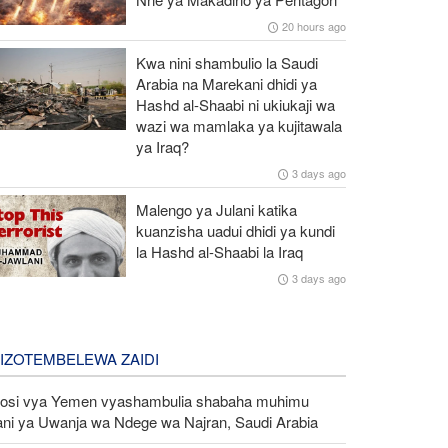
20 hours ago
Kwa nini shambulio la Saudi
Arabia na Marekani dhidi ya
Hashd al-Shaabi ni ukiukaji wa
wazi wa mamlaka ya kujitawala
ya Iraq?
3 days ago
Malengo ya Julani katika
kuanzisha uadui dhidi ya kundi
la Hashd al-Shaabi la Iraq
3 days ago
LIZOTEMBELEWA ZAIDI
kosi vya Yemen vyashambulia shabaha muhimu
ani ya Uwanja wa Ndege wa Najran, Saudi Arabia