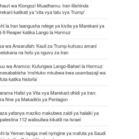
auri wa Kiongozi Muadhamu: Iran iliishinda
ekani katikati ya 'vita vya tatu vya Trump'
hi la Iran laangusha ndege ya kivita ya Marekani ya
-9 Reaper katika Lango la Hormuz
isa wa Ansarullah: Kauli za Trump kuhusu amani
etokana na hofu ya nguvu za Iran
uu wa Aramco: Kufungwa Lango-Bahari la Hormuz
mesababisha ‘mshtuko mkubwa kwa usambazaji wa
uta katika historia’
rama Halisi ya Vita vya Marekani dhidi ya Iran:
ra Nne ya Makadirio ya Pentagon
aza yafanya maziko makubwa zaidi ya halaiki ya
alestina 112 waliouliwa kikatili na Israel
hi la Yemen lapiga meli nyingine ya mafuta ya Saudi