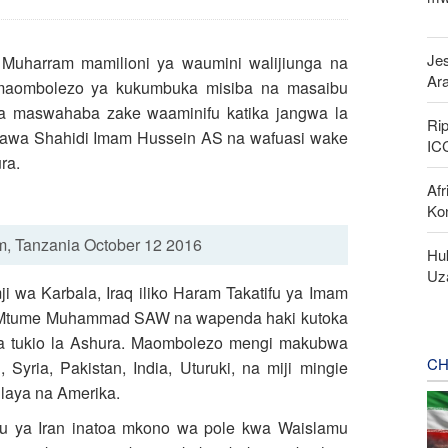
Jes
 Muharram mamilioni ya waumini walijiunga na
Ar
a maombolezo ya kukumbuka misiba na masaibu
a maswahaba zake waaminifu katika jangwa la
Rip
kuuawa Shahidi Imam Hussein AS na wafuasi wake
IC
ra.
Afr
Ko
m, Tanzania October 12 2016
Huk
Uza
i wa Karbala, Iraq iliko Haram Takatifu ya Imam
 Mtume Muhammad SAW na wapenda haki kutoka
 tukio la Ashura. Maombolezo mengi makubwa
CH
Syria, Pakistan, India, Uturuki, na miji mingie
Ulaya na Amerika.
amu ya Iran inatoa mkono wa pole kwa Waislamu