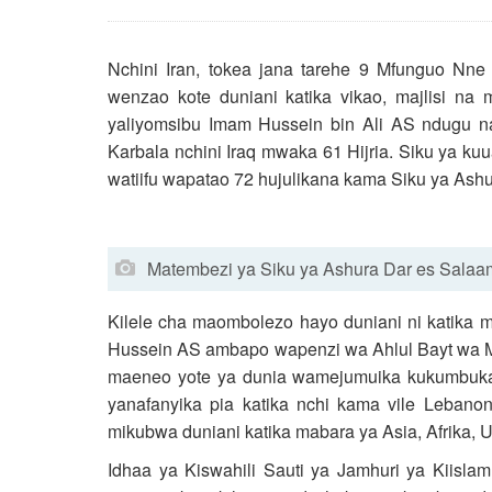
Nchini Iran, tokea jana tarehe 9 Mfunguo Nne
wenzao kote duniani katika vikao, majlisi n
yaliyomsibu Imam Hussein bin Ali AS ndugu n
Karbala nchini Iraq mwaka 61 Hijria. Siku ya 
watiifu wapatao 72 hujulikana kama Siku ya Ashu
Matembezi ya Siku ya Ashura Dar es Salaa
Kilele cha maombolezo hayo duniani ni katika mj
Hussein AS ambapo wapenzi wa Ahlul Bayt wa
maeneo yote ya dunia wamejumuika kukumbuka
yanafanyika pia katika nchi kama vile Lebanon, 
mikubwa duniani katika mabara ya Asia, Afrika, 
Idhaa ya Kiswahili Sauti ya Jamhuri ya Kiisl