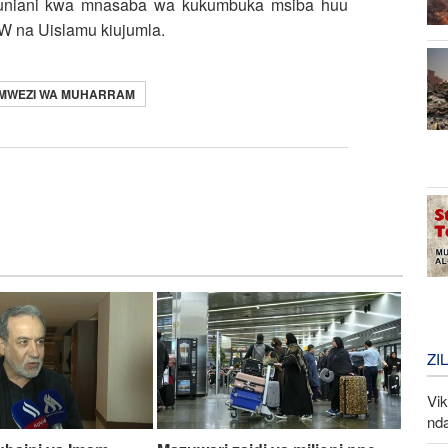
duniani kwa mnasaba wa kukumbuka msiba huu
na Uislamu kiujumla.
MWEZI WA MUHARRAM
ZI
Vi
nd