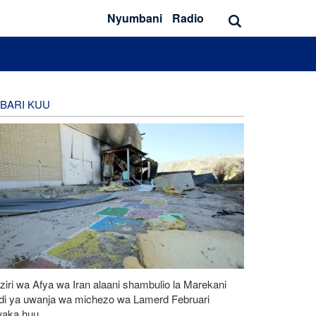
Nyumbani
Radio
BARI KUU
iri wa Afya wa Iran alaani shambulio la Marekani
idi ya uwanja wa michezo wa Lamerd Februari
aka huu