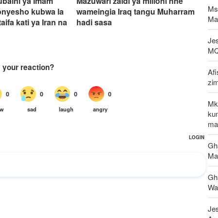
ubaini ya Imam
Mazuwari zaidi ya milioni nne
Msh
onyesho kubwa la
wameingia Iraq tangu Muharram
Mar
aifa kati ya Iran na
hadi sasa
Jes
MQ
Af
zim
Mk
ku
maf
Gha
Ma
Gh
Wap
Jes