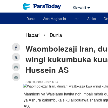
Kiswahili
Dunia
Asia Magharibi
Iran
Afrika
Din
Habari
/
Dunia
Waombolezaji Iran, du
wingi kukumbuka kuu
Hussein AS
Sep 20, 2018 03:05 UTC
Mamilioni ya Waislamu katika nchi mbali mbali d
ya Ashura kukumbuka siku alipouawa shahidi
AS.