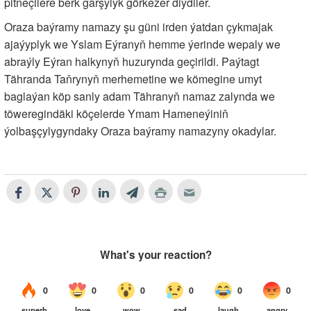
pitneçilere berk garşylyk görkezer diýdiler.
Oraza baýramy namazy şu güni irden ýatdan çykmajak
ajaýyplyk we Yslam Eýranyň hemme ýerinde wepaly we
abraýly Eýran halkynyň huzurynda geçirildi. Paýtagt
Tähranda Taňrynyň merhemetine we kömegine umyt
baglaýan köp sanly adam Tähranyň namaz zalynda we
töweregindäki köçelerde Ymam Hameneýiniň
ýolbaşçylygyndaky Oraza baýramy namazyny okadylar.