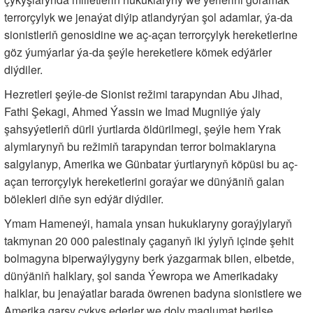
terrorçylyk we jenaýat diýip atlandyrýan şol adamlar, ýa-da
sionistleriň genosidine we aç-açan terrorçylyk hereketlerine
göz ýumýarlar ýa-da şeýle hereketlere kömek edýärler
diýdiler.
Hezretleri şeýle-de Sionist režimi tarapyndan Abu Jihad,
Fathi Şekagi, Ahmed Ýassin we Imad Mugniiýe ýaly
şahsyýetleriň dürli ýurtlarda öldürilmegi, şeýle hem Yrak
alymlarynyň bu režimiň tarapyndan terror bolmaklaryna
salgylanyp, Amerika we Günbatar ýurtlarynyň köpüsi bu aç-
açan terrorçylyk hereketlerini goraýar we dünýäniň galan
bölekleri diňe syn edýär diýdiler.
Ymam Hameneýi, hamala ynsan hukuklaryny goraýjylaryň
takmynan 20 000 palestinaly çaganyň iki ýylyň içinde şehit
bolmagyna biperwaýlygyny berk ýazgarmak bilen, elbetde,
dünýäniň halklary, şol sanda Ýewropa we Amerikadaky
halklar, bu jenaýatlar barada öwrenen badyna sionistlere we
Amerika garşy çykyş ederler we doly maglumat berilse,