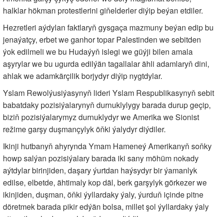
halklar hökman protestlerini giňelderler diýip beýan etdiler.
Hezretleri aýdylan faktlaryň gysgaça mazmuny beýan edip bu
jenaýatçy, erbet we ganhor topar Palestinden we sebitden
ýok edilmeli we bu Hudaýyň islegi we güýji bilen amala
aşyrylar we bu ugurda edilýän tagallalar ähli adamlaryň dini,
ahlak we adamkärçilik borjydyr diýip nygtdylar.
Yslam Rewolýusiýasynyň lideri Yslam Respublikasynyň sebit
babatdaky pozisiýalarynyň durnuklylygy barada durup geçip,
biziň pozisiýalarymyz durnuklydyr we Amerika we Sionist
režime garşy duşmançylyk öňki ýalydyr diýdiler.
Ikinji hutbanyň ahyrynda Ymam Hameneý Amerikanyň soňky
howp salýan pozisiýalary barada iki sany möhüm nokady
aýtdylar birinjiden, daşary ýurtdan haýsydyr bir ýamanlyk
edilse, elbetde, ähtimaly kop däl, berk garşylyk görkezer we
ikinjiden, duşman, öňki ýyllardaky ýaly, ýurduň içinde pitne
döretmek barada pikir edýän bolsa, millet şol ýyllardaky ýaly