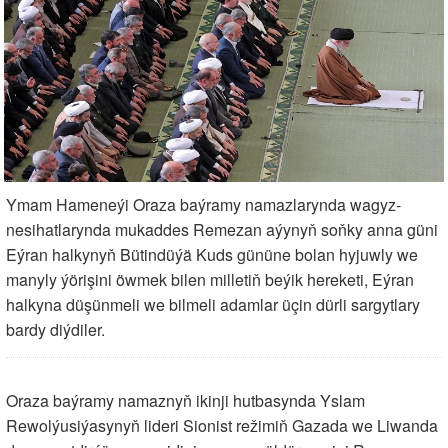
Ymam Hameneýi Oraza baýramy namazlarynda wagyz-
nesihatlarynda mukaddes Remezan aýynyň soňky anna güni
Eýran halkynyň Bütindüýä Kuds gününe bolan hyjuwly we
manyly ýörişini öwmek bilen milletiň beýik hereketi, Eýran
halkyna düşünmeli we bilmeli adamlar üçin dürli sargytlary
bardy diýdiler.
Oraza baýramy namaznyň ikinji hutbasynda Yslam
Rewolýusiýasynyň lideri Sionist režimiň Gazada we Liwanda