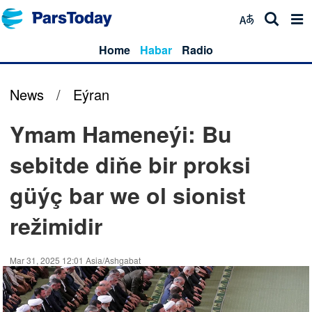
Home
Habar
Radio
News
/
Eýran
Ymam Hameneýi: Bu
sebitde diňe bir proksi
güýç bar we ol sionist
režimidir
Mar 31, 2025 12:01 Asia/Ashgabat