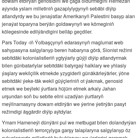
dowam etdirýän genosidini we çaga öldürmegini Remezan
aýynda yslam milletiniň gazaplylygynyň sebäbi diýip
atlandyrdy we bu jenaýatlar Amerikanyň Palestini basyp alan
jenaýat toparyna berýän goldawynyň we kömeginiň
kölegesinde edilýändigini belläp geçdiler.
Pars Today -iň Ýolbaşçynyň edarasynyň maglumat web
sahypasyna salgylanyp beren habaryna görä, Sionist režimi
sebitdäki kolonialistleriň ygtyýarly güýji diýip atlandyrmak
bilen günbatarlylar sebitdäki batyrgaý halklary we yhlasly
ýaşlary wekilçilik etmekde yzygiderli günäkärleýärler, ýöne
sebitdäki ýeke-täk wekil güýçleriniň ot ýakmak, genosid
etmek we beýleki ýurtlara hüjüm etmek arkaly Jahan
urşundan soň bu sebite elini uzadýan ýurtlaryň
meýilnamasyny dowam etdirýän we ýerine ýetirýän pasyt
režimdigi äşgärdir diýip aýtdylar.
Ymam Hameneýi dünýäni pul we metbugat bilen dolandyrýan
kolonialistleriň terrorçylyga garşy talaplaryna salgylanyp öz
çykyşlarynda milletleriň hukuklaryny we ýerlerini goramak