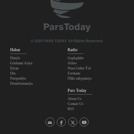
© 2025 PARS TODAY. All Rights Reserved.
Habar
Radio
Dünýä
Gepleşikler
Günbatar Aziýa
Arhiw
Eýran
Nura Giden Ýol
Din
Ferekans
Parspediýa
Öňki sahypamyz
Dezinformasiýa
Pars Today
About Us
Contact Us
RSS