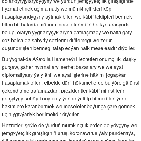
dolandyryjylarydygyny we ýurduň jemgyýetçilik giňişliginde
hyzmat etmek üçin amatly we mümkinçilikleri köp
hasaplaýandygyny aýtmak bilen we käbir teklipleri bermek
bilen bir hatarda möhüm meseleleriň biri halkyň arasynda
bolup, olaryň ýygnanyşyklaryna gatnaşmagy we hatta gaty
söz bolsa-da sabyrly sözlerini diňlemegi we zerur
düşündirişleri bermegi talap edýän halk meselesidir diýdiler.
Bu ýygnakda Aýatolla Hameneýi Hezretleri önümçilik, daşky
gurşaw, şäher hyzmatlary, serhet bazarlary we welaýat
diplomatiýasy ýaly ähli welaýat işlerine häkimi jogapkär
hasaplamak bilen, elbetde dürli hökümetlerde bu ýörelgä ünsi
çekendigine garamazdan, prezidentler käbir ministrleriň
garşylygy sebäpli ony doly ýerine ýetirip bilmediler, ýöne
häkimlere karar bermek we meseleler boýunça çäre görmek
üçin ygtyýarlyk berilmelidir diýdiler.
Hezretleri şeýle-de ýurduň mümkinçiliklerden dolydygyny we
jemgyýetçilik giňişliginiň uruş, koronawirus ýaly pandemiýa,
ýiti howpsuzlyk problemalary, toparlaýyn we syýasy jedeller