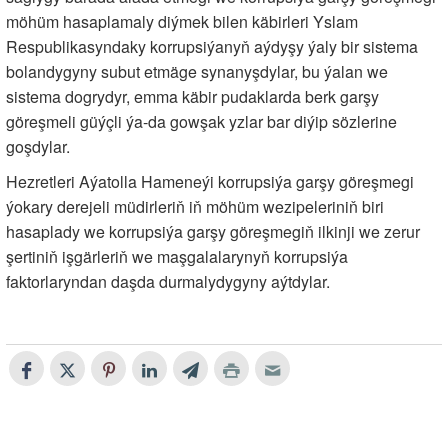
möhüm hasaplamaly diýmek bilen käbirleri Yslam
Respublikasyndaky korrupsiýanyň aýdyşy ýaly bir sistema
bolandygyny subut etmäge synanyşdylar, bu ýalan we
sistema dogrydyr, emma käbir pudaklarda berk garşy
göreşmeli güýçli ýa-da gowşak yzlar bar diýip sözlerine
goşdylar.
Hezretleri Aýatolla Hameneýi korrupsiýa garşy göreşmegi
ýokary derejeli müdirleriň iň möhüm wezipeleriniň biri
hasaplady we korrupsiýa garşy göreşmegiň ilkinji we zerur
şertiniň işgärleriň we maşgalalarynyň korrupsiýa
faktorlaryndan daşda durmalydygyny aýtdylar.