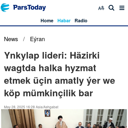
Home
Habar
Radio
News
/
Eýran
Ynkylap lideri: Häzirki
wagtda halka hyzmat
etmek üçin amatly ýer we
köp mümkinçilik bar
May 28, 2025 16:28 Asia/Ashgabat