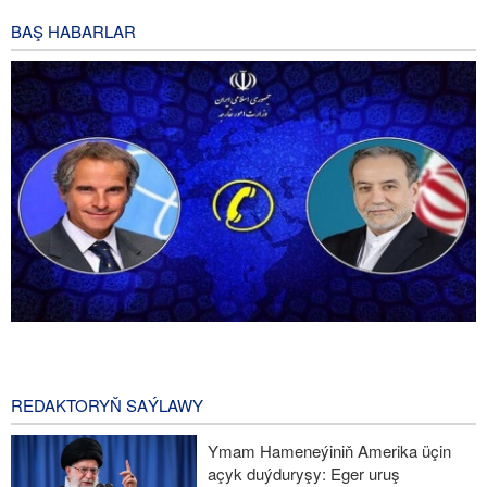
BAŞ HABARLAR
Grossi we Aragçi Eýran-ABŞ gepleşiklerini ara alyp
maslahatlaşdylar
6 months ago
REDAKTORYŇ SAÝLAWY
Bagaýi ABŞ-nyň ilçisiniň sözlerini ýazgardy
Ymam Hameneýiniň Amerika üçin
açyk duýduryşy: Eger uruş
Eýranyň Serhetleri Goňşular bilen Dostluk we Durnukly