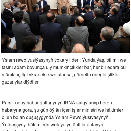
Yslam rewolýusiýasynyň ýokary lideri: Ýurtda ýaş, bilimli we
täsirli adam boýunça uly mümkinçilikler bar, her bir edara bu
mümkinçiligi ykrar etse we ulansa, görnetin öňegidişlikler
gazanylar diýdiler.
Pars Today habar gullugynyň IRNA salgylanyp beren
habaryna görä, şu gün öýlän Içeri işler ministri we häkimler
bilen bolan duşuşygynda Yslam Rewolýusiýasynyň
Ýolbaşçysy, häkimleriň welaýatyň ähli taraplaýyn