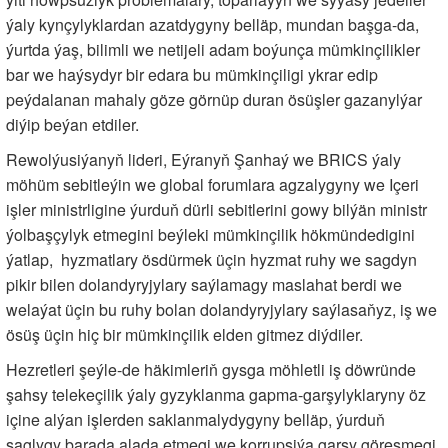
ýaly kynçylyklardan azatdygyny belläp, mundan başga-da,
ýurtda ýaş, bilimli we netijeli adam boýunça mümkinçilikler
bar we haýsydyr bir edara bu mümkinçiligi ykrar edip
peýdalanan mahaly göze görnüp duran ösüşler gazanylýar
diýip beýan etdiler.
Rewolýusiýanyň lideri, Eýranyň Şanhaý we BRICS ýaly
möhüm sebitleýin we global forumlara agzalygyny we Içeri
işler ministrligine ýurduň dürli sebitlerini gowy bilýän ministr
ýolbaşçylyk etmegini beýleki mümkinçilik hökmündedigini
ýatlap, hyzmatlary ösdürmek üçin hyzmat ruhy we sagdyn
pikir bilen dolandyryjylary saýlamagy maslahat berdi we
welaýat üçin bu ruhy bolan dolandyryjylary saýlasaňyz, iş we
ösüş üçin hiç bir mümkinçilik elden gitmez diýdiler.
Hezretleri şeýle-de häkimleriň gysga möhletli iş döwründe
şahsy telekeçilik ýaly gyzyklanma gapma-garşylyklaryny öz
içine alýan işlerden saklanmalydygyny belläp, ýurduň
saglygy barada alada etmegi we korrupsiýa garşy göreşmegi