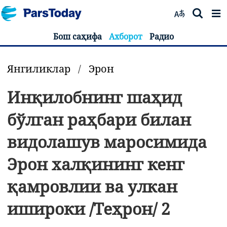
Бош саҳифа
Ахборот
Радио
Янгиликлар
/
Эрон
Инқилобнинг шаҳид
бўлган раҳбари билан
видолашув маросимида
Эрон халқининг кенг
қамровлии ва улкан
ишироки /Теҳрон/ 2