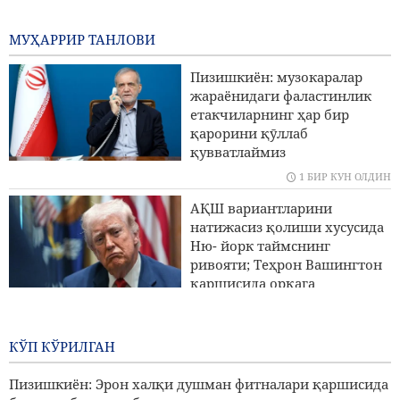
бирга ва бир овоз билан туради
1 БИР КУН ОЛДИН
МУҲАРРИР ТАНЛОВИ
Ғарибободий: Эрон ва Уммон англашув меморандуми
Пизишкиён: музокаралар
Ҳурмуз бӯғозини буткул очилиши дегани эмас
жараёнидаги фаластинлик
етакчиларнинг ҳар бир
Трамп Фаластин ҳомийси бӯлган номзодни
қарорини қӯллаб
Миччиганда ғалаба қозонганидан асабийлашган
қувватлаймиз
1 БИР КУН ОЛДИН
Санъо Риёзни қаттиқ огоҳлантирди
АҚШ вариантларини
АҚШлик та5иқли ОАВ вакили: Трамп юзига қаттиқ
натижасиз қолиши хусусида
тарсаки тушуриш керак
Ню- йорк таймснинг
ривояти; Теҳрон Вашингтон
қаршисида орқага
чекинмади, Вашингтон
орқага чекинди
КЎП КЎРИЛГАН
2 КУНЛАР ОЛДИН
22 миллиондан ортиқ
Пизишкиён: Эрон халқи душман фитналари қаршисида
зиёратчилар Арбаин