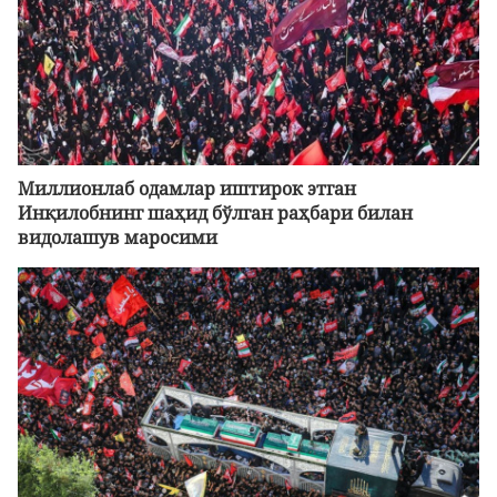
Миллионлаб одамлар иштирок этган
Инқилобнинг шаҳид бўлган раҳбари билан
видолашув маросими