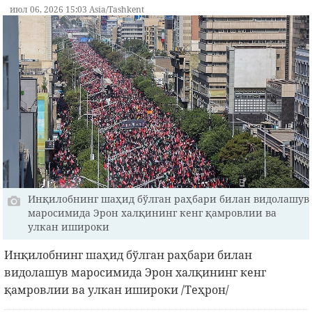
июл 06, 2026 15:03 Asia/Tashkent
Инқилобнинг шаҳид бўлган раҳбари билан видолашув
маросимида Эрон халқининг кенг қамровлии ва
улкан ишироки
Инқилобнинг шаҳид бўлган раҳбари билан
видолашув маросимида Эрон халқининг кенг
қамровлии ва улкан ишироки /Теҳрон/