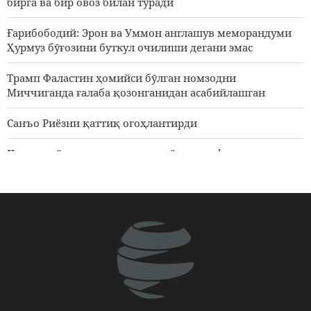
бирга ва бир овоз билан туради
зиёратига мушарраф
бӯлдилар
Ғарибободий: Эрон ва Уммон англашув меморандуми
2 КУНЛАР ОЛДИН
Ҳурмуз бӯғозини буткул очилиши дегани эмас
Трамп Фаластин ҳомийси бӯлган номзодни
Миччиганда ғалаба қозонганидан асабийлашган
Санъо Риёзни қаттиқ огоҳлантирди
Пизишкиён: музокаралар жараёнидаги фаластинлик
етакчиларнинг ҳар бир қарорини қӯллаб қувватлаймиз
АҚШлик та5иқли ОАВ вакили: Трамп юзига қаттиқ
тарсаки тушуриш керак
АҚШ вариантларини натижасиз қолиши хусусида Ню-
йорк таймснинг ривояти; Теҳрон Вашингтон
қаршисида орқага чекинмади, Вашингтон орқага
чекинди