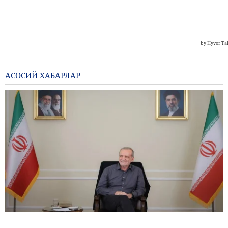
АСОСИЙ ХАБАРЛАР
Пизишкиён: Эрон халқи душман фитналари қаршисида