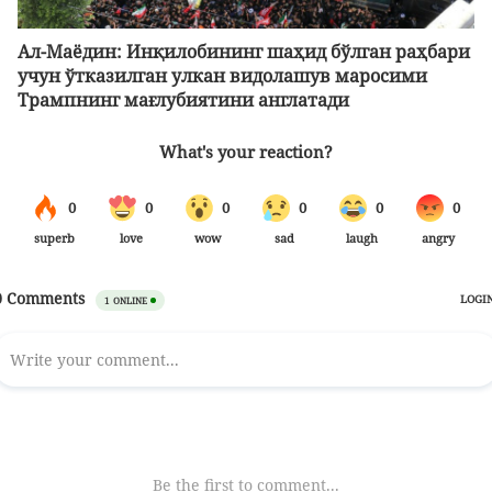
Ал-Маёдин: Инқилобининг шаҳид бўлган раҳбари
учун ўтказилган улкан видолашув маросими
Трампнинг мағлубиятини англатади