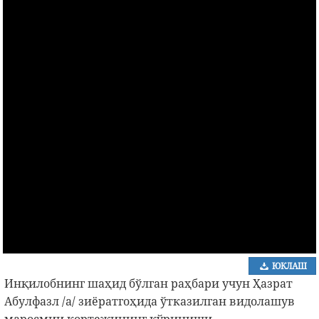
ЮКЛАШ
Инқилобнинг шаҳид бўлган раҳбари учун Ҳазрат
Абулфазл /а/ зиёратгоҳида ўтказилган видолашув