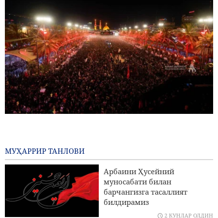
22 миллиондан ортиқ зиёратчилар Арбаин зиёратига
мушарраф бӯлдилар
20 СОАТЛАР ОЛДИН
МУҲАРРИР ТАНЛОВИ
Ғаззада 112 шаҳид жасадлари жаноза маросими/ Ғазз
Арбаини Ҳусейний
шаҳидлари сони 73 мингдан ошди
муносабати билан
барчангизга тасаллият
Шайх Наъим Қосим: Эрон АҚШ ва сионистик режим
билдирамиз
билан қарама қаршиликда ғолиб чиққан
2 КУНЛАР ОЛДИН