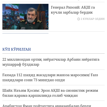
Арабистон Яман пойтахтига авиазарбалар берди
Генерал Ризоий: АҚШ га
кучли зарбалар бердик
АҚШнинг ҳаво ҳужумига зид ракеталарини камайгани
2 КУНЛАР ОЛДИН
Трамнинг Эронга қарши урушидан чекинишига сабаб
бӯлган
Алжазира: Эрон қайси кема
Форс кӯрфазига кириши ва
ундан чиқишини
КЎП КЎРИЛГАН
тайинлайди
2 КУНЛАР ОЛДИН
22 миллиондан ортиқ зиёратчилар Арбаин зиёратига
мушарраф бӯлдилар
Ғаззада 112 шаҳид жасадлари жаноза маросими/ Ғазз
шаҳидлари сони 73 мингдан ошди
Шайх Наъим Қосим: Эрон АҚШ ва сионистик режим
билан қарама қаршиликда ғолиб чиққан
Арабистон Яман пойтахтига авиазарбалар берди