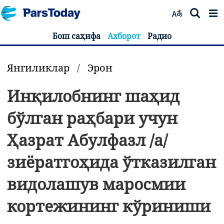
Бош саҳифа
Ахборот
Радио
Янгиликлар
/
Эрон
Инқилобнинг шаҳид
бўлган раҳбари учун
Ҳазрат Абулфазл /а/
зиёратгоҳида ўтказилган
видолашув маросмии
кортежининг кўриниши