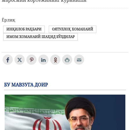
маросмии кортежининг кўриниши
Ёрлиқ
ИНҚИЛОБ РАҲБАРИ
ОЯТУЛЛОҲ ХОМАНАИЙ
ИМОМ ХОМАНАИЙ ШАҲИД БЎЛДИЛАР
БУ МАВЗУГА ДОИР