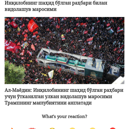
Инқилобнинг шаҳид бўлган раҳбари билан
видолашув маросими
Ал-Маёдин: Инқилобининг шаҳид бўлган раҳбари
учун ўтказилган улкан видолашув маросими
Трампнинг мағлубиятини англатади