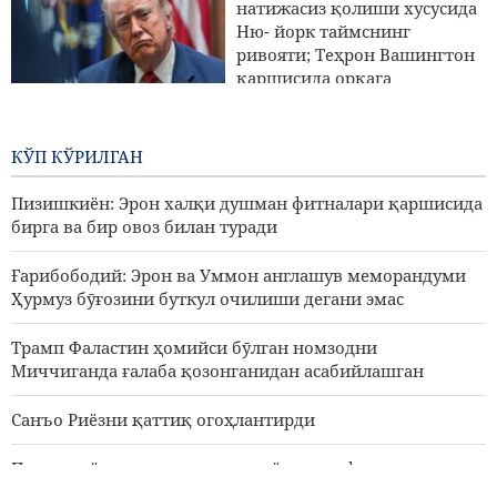
АҚШлик та5иқли ОАВ вакили: Трамп юзига қаттиқ
натижасиз қолиши хусусида
тарсаки тушуриш керак
Ню- йорк таймснинг
ривояти; Теҳрон Вашингтон
қаршисида орқага
чекинмади, Вашингтон
орқага чекинди
КЎП КЎРИЛГАН
2 КУНЛАР ОЛДИН
22 миллиондан ортиқ
Пизишкиён: Эрон халқи душман фитналари қаршисида
зиёратчилар Арбаин
бирга ва бир овоз билан туради
зиёратига мушарраф
бӯлдилар
Ғарибободий: Эрон ва Уммон англашув меморандуми
3 КУНЛАР ОЛДИН
Ҳурмуз бӯғозини буткул очилиши дегани эмас
Трамп Фаластин ҳомийси бӯлган номзодни
Миччиганда ғалаба қозонганидан асабийлашган
Санъо Риёзни қаттиқ огоҳлантирди
Пизишкиён: музокаралар жараёнидаги фаластинлик
етакчиларнинг ҳар бир қарорини қӯллаб қувватлаймиз