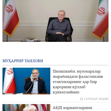
Пизишкиён: Эрон халқи душман фитналари қаршисида
бирга ва бир овоз билан туради
1 БИР КУН ОЛДИН
МУҲАРРИР ТАНЛОВИ
Ғарибободий: Эрон ва Уммон англашув меморандуми
Пизишкиён: музокаралар
Ҳурмуз бӯғозини буткул очилиши дегани эмас
жараёнидаги фаластинлик
етакчиларнинг ҳар бир
Трамп Фаластин ҳомийси бӯлган номзодни
қарорини қӯллаб
Миччиганда ғалаба қозонганидан асабийлашган
қувватлаймиз
2 КУНЛАР ОЛДИН
Санъо Риёзни қаттиқ огоҳлантирди
АҚШ вариантларини