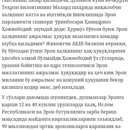
сайтининг хабар қилишича, душанба куни кечқурун
Теҳрон вилоятининг Малард шаҳрида инқилобчи
халқнинг катта ва иштиёқли йиғилишида Эрон
парламенти спикери ўринбосари Ҳамидризо
Ҳожиободий шундай деди: Ҳурмуз бўғози буюк Эрон
халқининг ажралмас ҳуқуқи эканлигига кимдир
шубҳа қиладими? Жиноятчи АҚШ билиши керакки,
бу бўғоздан ўтиш Эрон халқининг ҳақ-ҳуқуқларини
ҳисобга олмай бўлмайди.Ҳожиободий ўз сўзларида,
уранни бойитиш ва ядро технологияси Эрон
миллатининг ажралмас ҳуқуқидир ва ҳеч ким Эрон
милаини бу ажралмас ва қонуний ҳуқуқини бекор
қилишга қодир эмас, деб изоҳлади.
У сўзлари давомида шунингдек, душманлар Эронга
қарши 12 ва 40 кунлик урушларда халқ, Ислом
Республикаси ва Эрон бутунлигига зарба бериш
мақсадида майдонга кирганликларини таъкидлаб,
90 миллиондан ортиқ эронликларга қаршилик ва