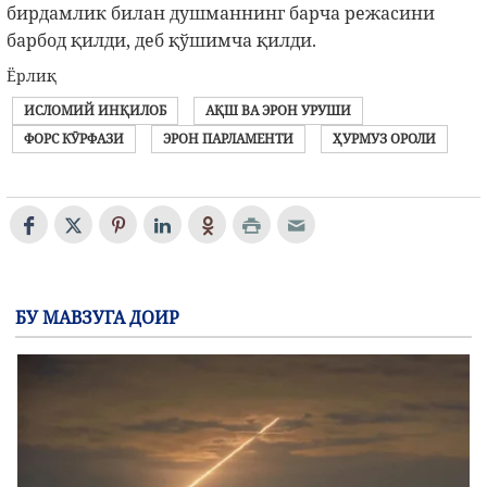
бирдамлик билан душманнинг барча режасини
барбод қилди, деб қўшимча қилди.
Ёрлиқ
ИСЛОМИЙ ИНҚИЛОБ
АҚШ ВА ЭРОН УРУШИ
ФОРС КӮРФАЗИ
ЭРОН ПАРЛАМЕНТИ
ҲУРМУЗ ОРОЛИ
БУ МАВЗУГА ДОИР