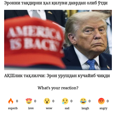
Эронни тақдирни ҳал қилуви даврдан олиб ўтди
АҚШлик таҳлилчи: Эрон урушдан кучайиб чиқди