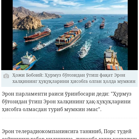
Ҳожи Бобоий: Ҳурмуз бўғозидан ўтиш фақат Эрон
халқининг ҳуқуқларини ҳисобга олган ҳолда мумкин
Эрон парламенти раиси ўринбосари деди: "Ҳурмуз
бўғозидан ўтиш Эрон халқининг ҳақ-ҳуқуқларини
ҳисобга олмасдан туриб мумкин эмас".
Эрон телерадиокомпаниясига таняниб, Порс тудей