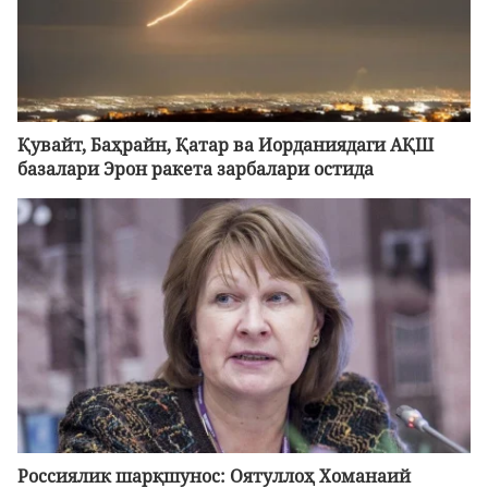
Қувайт, Баҳрайн, Қатар ва Иорданиядаги АҚШ
базалари Эрон ракета зарбалари остида
Россиялик шарқшунос: Оятуллоҳ Хоманаий