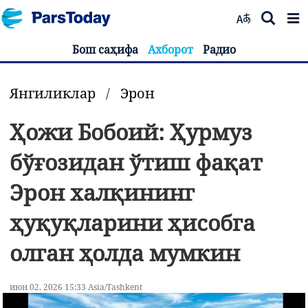
Бош саҳифа
Ахборот
Радио
Янгиликлар
/
Эрон
Ҳожи Бобоий: Ҳурмуз
бўғозидан ўтиш фақат
Эрон халқининг
ҳуқуқларини ҳисобга
олган ҳолда мумкин
июн 02, 2026 15:33 Asia/Tashkent