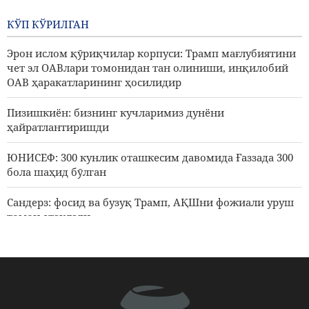
Эрон ҳужумларида 700
нафардан ортиқ америкалик
КЎП КЎРИЛГАН
ҳарбийда бош мия жароҳати
кузатилди
Эрон ислом қӯриқчилар корпуси: Трамп мағлубиятини
чет эл ОАВлари томонидан тан олиниши, инқилобий
1 БИР КУН ОЛДИН
ОАВ ҳаракатларининг ҳосилидир
Пизишкиён: бизнинг кучларимиз дунёни
ҳайратлантиришди
ЮНИСЕФ: 300 кунлик оташкесим давомида Ғаззада 300
бола шаҳид бӯлган
Сандерз: фосид ва бузуқ Трамп, АҚШни фожиали уруш
томон етаклади
Яман сиёсии олий кенгаши раиси Арабистонга хитобан
деди: бутун дунёни ҳам бирлаштирсангиз, сизга фойда
келтирмвйди
10 та касаба уюшмаси АҚШнинг Эронга қарши