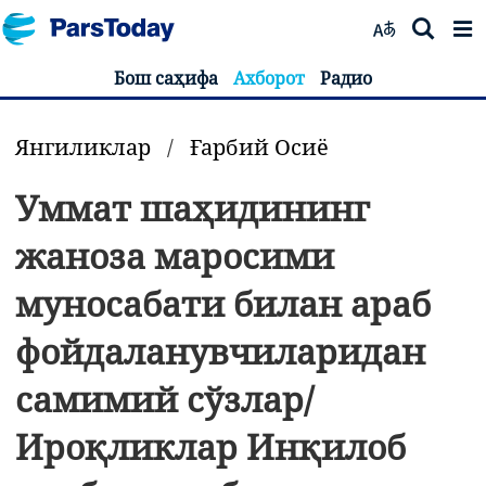
Бош саҳифа
Ахборот
Радио
Янгиликлар
/
Ғарбий Осиё
Уммат шаҳидининг
жаноза маросими
муносабати билан араб
фойдаланувчиларидан
самимий сўзлар/
Ироқликлар Инқилоб