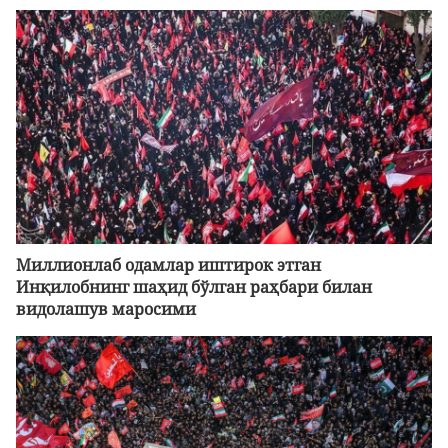
Миллионлаб одамлар иштирок этган
Инқилобнинг шаҳид бўлган раҳбари билан
видолашув маросими