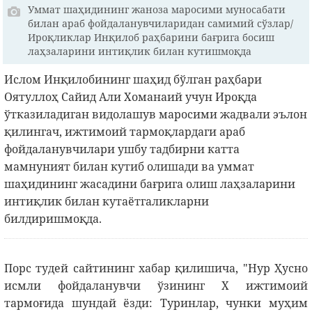
Уммат шаҳидининг жаноза маросими муносабати
билан араб фойдаланувчиларидан самимий сўзлар/
Ироқликлар Инқилоб раҳбарини бағрига босиш
лаҳзаларини интиқлик билан кутишмоқда
Ислом Инқилобининг шаҳид бўлган раҳбари
Оятуллоҳ Сайид Али Хоманаий учун Ироқда
ўтказиладиган видолашув маросими жадвали эълон
қилингач, ижтимоий тармоқлардаги араб
фойдаланувчилари ушбу тадбирни катта
мамнуният билан кутиб олишади ва уммат
шаҳидининг жасадини бағрига олиш лаҳзаларини
интиқлик билан кутаётгаликларни
билдиришмоқда.
Порс тудей сайтининг хабар қилишича, "Нур Ҳусно
исмли фойдаланувчи ўзининг Х ижтимоий
тармоғида шундай ёзди: Туринлар, чунки муҳим