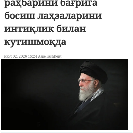
раҳбарини бағрига
босиш лаҳзаларини
интиқлик билан
кутишмоқда
июл 02, 2026 15:24 Asia/Tashkent