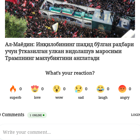
Ал-Маёдин: Инқилобининг шаҳид бўлган раҳбари
учун ўтказилган улкан видолашув маросими
Трампнинг мағлубиятини англатади