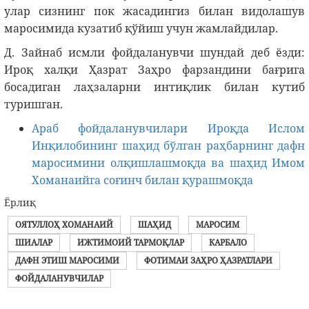
улар сизнинг пок жасадингиз билан видолашув
маросимида кузатиб қўйиш учун жамлайдилар.
Д. Зайнаб исмли фойдаланувчи шундай деб ёзди:
Ироқ халқи Ҳазрат Заҳро фарзандини бағрига
босадиган лаҳзаларни интиқлик билан кутиб
туришган.
Араб фойдаланувчилари Ироқда Ислом
Инқилобининг шаҳид бўлган раҳбарнинг дафн
маросимини олқишлашмоқда ва шаҳид Имом
Хоманаийга соғинч билан қурашмоқда
Ёрлиқ
ОЯТУЛЛОҲ ХОМАНАИЙ
ШАҲИД
МАРОСИМ
ШИАЛАР
ИЖТИМОИЙ ТАРМОҚЛАР
КАРБАЛО
ДАФН ЭТИШ МАРОСИМИ
ФОТИМАИ ЗАҲРО ҲАЗРАТЛАРИ
ФОЙДАЛАНУВЧИЛАР