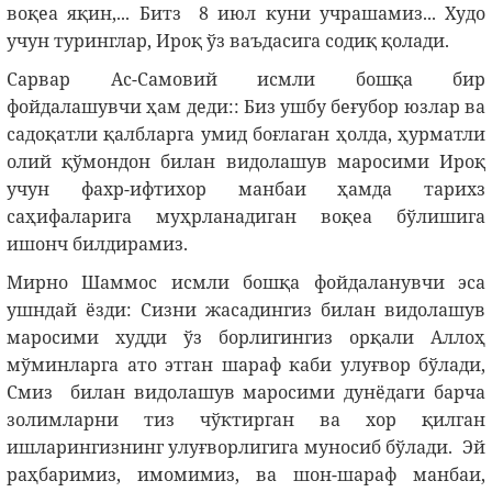
воқеа яқин,... Битз 8 июл куни учрашамиз... Худо
учун туринглар, Ироқ ўз ваъдасига содиқ қолади.
Сарвар Ас-Самовий исмли бошқа бир
фойдалашувчи ҳам деди:: Биз ушбу беғубор юзлар ва
садоқатли қалбларга умид боғлаган ҳолда, ҳурматли
олий қўмондон билан видолашув маросими Ироқ
учун фахр-ифтихор манбаи ҳамда тарихз
саҳифаларига муҳрланадиган воқеа бўлишига
ишонч билдирамиз.
Мирно Шаммос исмли бошқа фойдаланувчи эса
ушндай ёзди: Сизни жасадингиз билан видолашув
маросими худди ўз борлигингиз орқали Аллоҳ
мўминларга ато этган шараф каби улуғвор бўлади,
Смиз билан видолашув маросими дунёдаги барча
золимларни тиз чўктирган ва хор қилган
ишларингизнинг улуғворлигига муносиб бўлади. Эй
раҳбаримиз, имомимиз, ва шон-шараф манбаи,