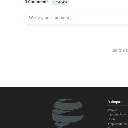
Ахборот
Жаҳон
Ғарбий Осиё
Эрон
Марказий Оси