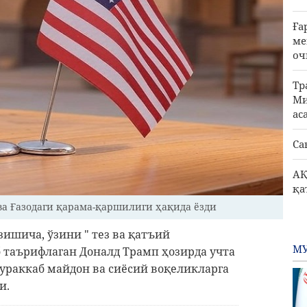
Ға
ме
оч
Тр
Ми
ас
Са
АҚ
қа
ва Ғазодаги қарама-қаршилиги ҳақида ёзди
зишича, ўзини " тез ва қатъий
МУ
б таърифлаган Доналд Трамп ҳозирда учта
мураккаб майдон ва сиёсий воқеликларга
и.