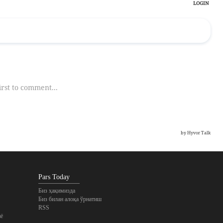
Pars Today
Биз ҳақимизда
Биз билан алоқа ўрнатиш
RSS
ё