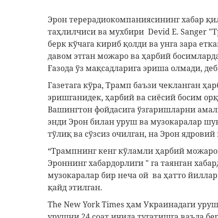
Эрон терерадиокомпаниясининг хабар қи
таҳлилчиси ва мухбири Devid E. Sanger 
берк кўчага кириб қолди ва унга зара етка
давом этган можаро ва ҳарбий босимлард
Ғазода ўз мақсадларига эриша олмади, деб
Газетага кўра, Трамп баъзи чекланган ҳа
эришганидек, ҳарбий ва сиёсий босим орқ
Вашингтон фойдасига ўзгаришларни амал
энди Эрон билан уруш ва музокаралар шун
тўлиқ ва сўзсиз очилган, на Эрон ядровий
“Трампнинг кенг кўламли ҳарбий можаро
Эроннинг хабардорлиги " га таянган хаб
музокаралар бир неча ой ва ҳатто йилл
қайд этилган.
The New York Times ҳам Украинадаги уруш
урушни 24 соат ичида тугатишга ваъда б