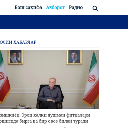
Бош саҳифа
Ахборот
Радио
ОСИЙ ХАБАРЛАР
зишкиён: Эрон халқи душман фитналари
ршисида бирга ва бир овоз билан туради