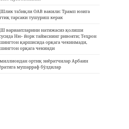
Шлик та5иқли ОАВ вакили: Трамп юзига
ттиқ тарсаки тушуриш керак
Ш вариантларини натижасиз қолиши
сусида Ню- йорк таймснинг ривояти; Теҳрон
шингтон қаршисида орқага чекинмади,
шингтон орқага чекинди
 миллиондан ортиқ зиёратчилар Арбаин
ёратига мушарраф бӯлдилар
ззада 112 шаҳид жасадлари жаноза маросими/
зз шаҳидлари сони 73 мингдан ошди
йх Наъим Қосим: Эрон АҚШ ва сионистик
жим билан қарама қаршиликда ғолиб
ққан