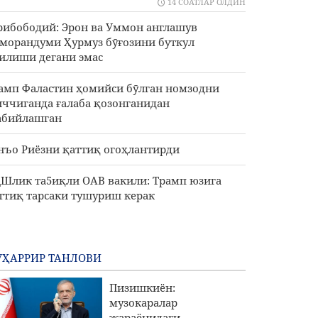
14 СОАТЛАР ОЛДИН
рибободий: Эрон ва Уммон англашув
морандуми Ҳурмуз бӯғозини буткул
илиши дегани эмас
амп Фаластин ҳомийси бӯлган номзодни
ччиганда ғалаба қозонганидан
абийлашган
нъо Риёзни қаттиқ огоҳлантирди
Шлик та5иқли ОАВ вакили: Трамп юзига
ттиқ тарсаки тушуриш керак
ҲАРРИР ТАНЛОВИ
Пизишкиён:
музокаралар
жараёнидаги