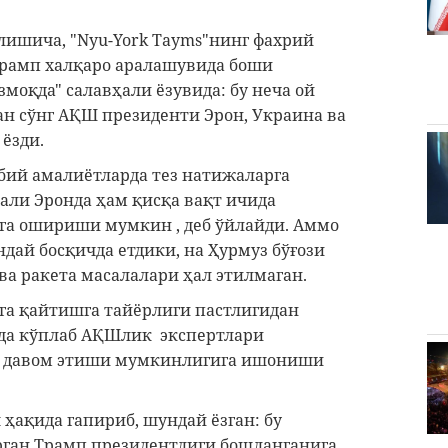
лишича, "Nyu-York Tayms"нинг фахрий
"Трамп халқаро аралашувида боши
змоқда" салавҳали ёзувида: бу неча ой
ан сўнг АҚШ президенти Эрон, Украина ва
 ёзди.
рбий амалиётларда тез натижаларга
али Эронда ҳам қисқа вақт ичида
га ошириши мумкин , деб ўйлайди. Аммо
дай босқичда етдики, на Ҳурмуз бўғози
 ва ракета масалалари ҳал этилмаган.
га қайтишга тайёрлиги пастлигидан
арда кўплаб АҚШлик экспертлари
ар давом этиши мумкинлигига ишониши
 ҳақида гапириб, шундай ёзган: бу
ерган Трамп президентлиги бошланганига