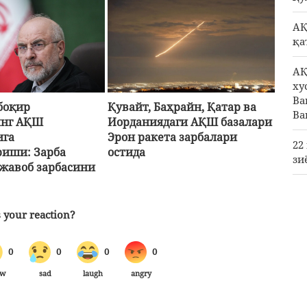
АҚ
қа
АҚ
ху
Ва
боқир
Қувайт, Баҳрайн, Қатар ва
Ва
инг АҚШ
Иорданиядаги АҚШ базалари
ига
Эрон ракета зарбалари
22
риши: Зарба
остида
зи
 жавоб зарбасини
Ға
Ға
Ша
ре
чи