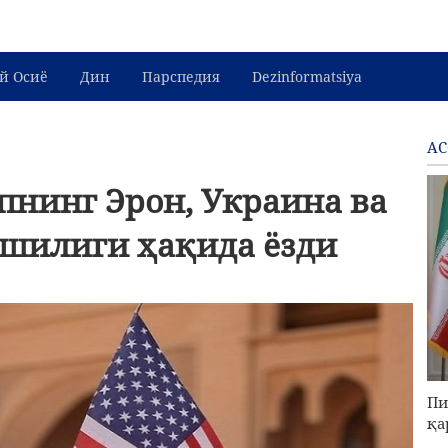
й Осиё
Дин
Парспедия
Dezinformatsiya
АС
пнинг Эрон, Украина ва
ршилиги ҳақида ёзди
Пи
қа