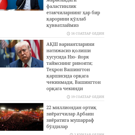
фаластинлик
етакчиларнинг ҳар бир
қарорини қӯллаб
қувватлаймиз
16 СОАТЛАР ОЛДИН
АҚШ вариантларини
натижасиз қолиши
хусусида Ню- йорк
таймснинг ривояти;
Теҳрон Вашингтон
қаршисида орқага
чекинмади, Вашингтон
орқага чекинди
19 СОАТЛАР ОЛДИН
22 миллиондан ортиқ
зиёратчилар Арбаин
зиёратига мушарраф
бӯлдилар
2 КУНЛАР ОЛДИН