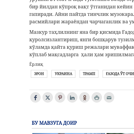
бир йилдан кўпроқ вақт ўтганидан кейин
гапиради. Айни пайтда тинчлик музокар
расмийлари жараёндан чарчаганлик ва у
Мазкур таҳлилнинг яна бир қисмида Ғад
қуролсизлантириш, янги бошқарув тузил
кўламда қайта қуриш режалари муваффақ
кўплаб мақсадларга ҳали ҳам эришилмаг
Ёрлиқ
ЭРОН
УКРАИНА
ТРАМП
ҒАЗОДА ЎТ О
БУ МАВЗУГА ДОИР