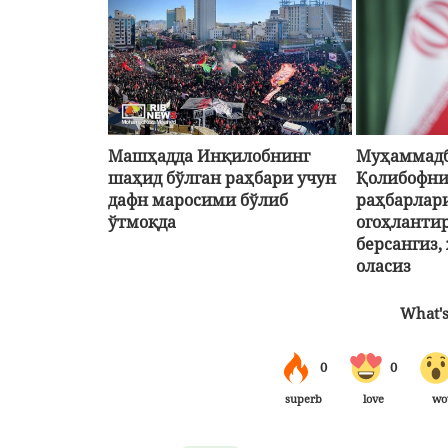
Машҳадда Инқилобнинг
Муҳаммад
шаҳид бўлган раҳбари учун
Қолибофн
дафн маросими бўлиб
раҳбарлар
ўтмоқда
огоҳланти
берсангиз,
оласиз