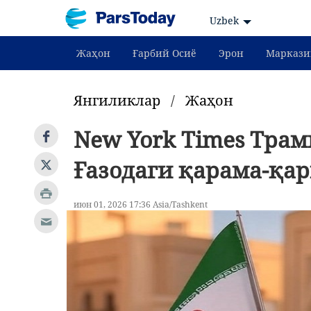
Uzbek
Жаҳон
Ғарбий Осиё
Эрон
Маркази
Янгиликлар
/
Жаҳон
New York Times Трам
Ғазодаги қарама-қа
июн 01, 2026 17:36 Asia/Tashkent