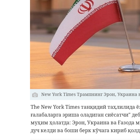
New York Times Трампнинг Эрон, Украина 
The New York Times танқидий таҳлилида ё
ғалабаларга эриша оладиган сиёсатчи" де
муҳим ҳолатда: Эрон, Украина ва Ғазода 
дуч келди ва боши берк кўчага кириб қолд