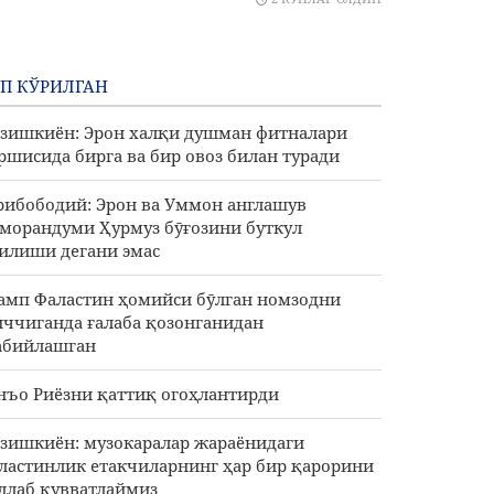
П КЎРИЛГАН
зишкиён: Эрон халқи душман фитналари
ршисида бирга ва бир овоз билан туради
рибободий: Эрон ва Уммон англашув
морандуми Ҳурмуз бӯғозини буткул
илиши дегани эмас
амп Фаластин ҳомийси бӯлган номзодни
ччиганда ғалаба қозонганидан
абийлашган
нъо Риёзни қаттиқ огоҳлантирди
зишкиён: музокаралар жараёнидаги
ластинлик етакчиларнинг ҳар бир қарорини
ллаб қувватлаймиз