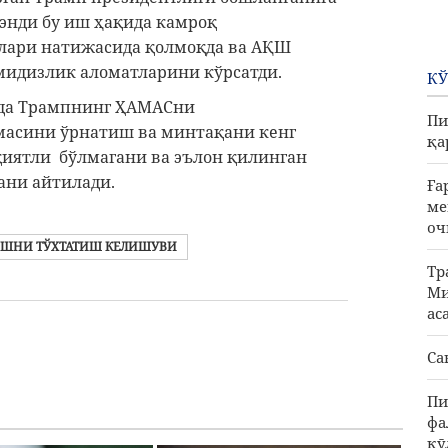
 энди бу иш ҳақида камроқ
алари натижасида қолмоқда ва АҚШ
мидизлик аломатларини кўрсатди.
КЎ
ода Трампнинг ҲАМАСни
Пи
масини ўрнатиш ва минтақани кенг
қа
иятли бўлмагани ва эълон қилинган
ани айтилади.
Ға
ме
оч
ЧИШНИ ТЎХТАТИШ КЕЛИШУВИ
Тр
Ми
ас
Са
Пи
фа
қӯ