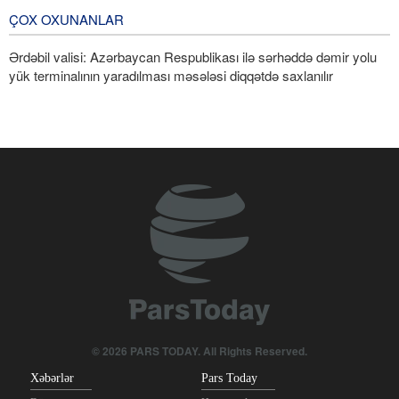
keçirilib
ÇOX OXUNANLAR
3 Gün öncə
Ərdəbil valisi: Azərbaycan Respublikası ilə sərhəddə dəmir yolu
yük terminalının yaradılması məsələsi diqqətdə saxlanılır
© 2026 PARS TODAY. All Rights Reserved.
Xəbərlər
Pars Today