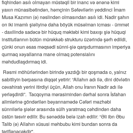
fiqhindən asılı olmayan müstəqil bir inanc və ənənə kimi
yaxın münasibətindən, həmçinin Səfəvilərin yeddinci İmam
Musa Kazımın (ə) nəslindən olmasından asılı idi. Nadir şahın
on iki imamlı şiəliyinə daha böyük müsəlman icması - ümmət
- daxilində sadəcə bir hüquq məktəbi kimi baxışı şiə hüquqi
institutlarının bütün mürəkkəb strukturu üzərində şərh edildi,
çünki onun əsas məqsədi sünni-şiə qarşıdurmasının imperiya
qurmaq xəyallarına mane olmaq potensialını
məhdudlaşdırmaq idi.
Rəsmi möhürlərindən birində yazdığı bir qoşmada o, yalnız
sabitliyin bərpasına diqqət yetirir: “Allahın adı ilə, dini dövlətin
cəvahiratı yerini itirdiyi üçün, Allah onu İranın Nadir adı ilə
yerləşdirdi”. Tacqoyma mərasimindən dərhal sonra İsfahan
alimlərinə göndərilən bəyannamədə Cəfəri məzhəbi
sünnilərlə şiələr arasında sülh yaratmaq cəhdindən daha
üstün təsvir edilir. Bu sənəddə belə izah edilir: “Əli ibn Əbu
Talib (ə) Allahın xüsusi məhbubu kimi bundan sonra da
təriflənəcəkdir".