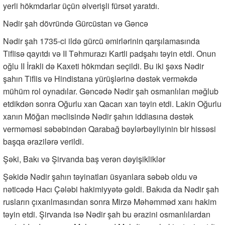
yerli hökmdarlar üçün əlverişli fürsət yaratdı.
Nədir şah dövründə Gürcüstan və Gəncə
Nədir şah 1735-ci ildə gürcü əmirlərinin qarşılamasında
Tiflisə qayıtdı və II Təhmurazı Kartli padşahı təyin etdi. Onun
oğlu II İrakli də Kaxeti hökmdarı seçildi. Bu iki şəxs Nədir
şahın Tiflis və Hindistana yürüşlərinə dəstək verməkdə
mühüm rol oynadılar. Gəncədə Nədir şah osmanlıları məğlub
etdikdən sonra Oğurlu xan Qacarı xan təyin etdi. Lakin Oğurlu
xanın Möğan məclisində Nədir şahın iddiasına dəstək
verməməsi səbəbindən Qarabağ bəylərbəyliyinin bir hissəsi
başqa ərazilərə verildi.
Şəki, Bakı və Şirvanda baş verən dəyişikliklər
Şəkidə Nədir şahın təyinatları üsyanlara səbəb oldu və
nəticədə Hacı Çələbi hakimiyyətə gəldi. Bakıda da Nədir şah
rusların çıxarılmasından sonra Mirzə Məhəmməd xanı hakim
təyin etdi. Şirvanda isə Nədir şah bu ərazini osmanlılardan