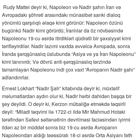
Rudy Mattei deyir ki, Napoleon və Nadir şahın İran və
Avropadakı şöhrəti arasındakı münasibət sanki dialoq
yönümlü qarşılıqlı əlaqə kimi görünür: Napoleon özünü
bugünkü Nadir kimi görürdü; İranlılar da öz növbəsində
Napoleonu 19-cu əsrdə itirdikləri qüdrətli bir şəxsiyyət kimi
tərifləyirdilər. Nadir lazımi vaxtda əvvəlcə Avropada, sonra
İranda şərqşünaslıq üslubunda “Asiya və ya İran Napoleonu”
kimi tanınırdı; Və dövrü anti-şərqşünaslıq tərzində
tamamlayan Napoleonu indi çox vaxt “Avropanın Nadir şahı”
adlandırırlar.
Ernest Lokhart “Nadir Şah” kitabında deyir ki, müxtəlif
məlumatlardan aydın olur ki, Nadir hərbi dahidən başqa bir
şey deyildi. O deyir ki, Kerzon mübaliğə etməkdə təqsirli
deyil: “Miladi təqvimi ilə 1722-ci ildə Mir Mahmud Hotaki
tərəfindən Səfəvi səltənətinin devrilməsi faciəsindən iyirmi
ildən az bir müddət sonra biz 19-cu əsrdə Avropanın
Napoleondan aldığı təəssüratı 18-ci əsrdə Orta Asiyanı fəth