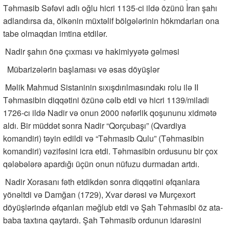
Təhmasib Səfəvi adlı oğlu hicri 1135-ci ildə özünü İran şahı
adlandırsa da, ölkənin müxtəlif bölgələrinin hökmdarları ona
tabe olmaqdan imtina etdilər.
Nadir şahın önə çıxması və hakimiyyətə gəlməsi
Mübarizələrin başlaması və əsas döyüşlər
Məlik Mahmud Sistaninin sıxışdırılmasındakı rolu ilə II
Təhmasibin diqqətini özünə cəlb etdi və hicri 1139/miladi
1726-cı ildə Nadir və onun 2000 nəfərlik qoşununu xidmətə
aldı. Bir müddət sonra Nadir “Qorçubaşı” (Qvardiya
komandiri) təyin edildi və “Təhmasib Qulu” (Təhmasibin
komandiri) vəzifəsini icra etdi. Təhmasibin ordusunu bir çox
qələbələrə apardığı üçün onun nüfuzu durmadan artdı.
Nadir Xorasanı fəth etdikdən sonra diqqətini əfqanlara
yönəltdi və Damğan (1729), Xvar dərəsi və Murçexort
döyüşlərində əfqanları məğlub etdi və Şah Təhmasibi öz ata-
baba taxtına qaytardı. Şah Təhmasib ordunun idarəsini