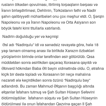
rusların ölkədən qovulması, itirilmiş torpaqların bərpası və
İranın birləşdirilməsi, Dehlinin, Türküstanın fəthi və Nadir
şahın qalibiyyətli müharibələri onu çox məşhur etdi. O, Şərqin
Napoleonu və ya İranın Napoleonu və Orta Asiyanın son
böyük fatehi kimi titullarla xatırlanıb.
Nadirin doğulduğu yer və keçmişi
Əsl adı “Nadirqulu” idi və sənədsiz rəvayətə görə, hələ 18
yaşı tamam olmamış anası ilə birlikdə Xarəzm özbəkləri
yürüşlərinin birində onlar tərəfindən əsir götürülüb. Qısa
müddətdən sonra əsirlikdən qaçaraq Xorasana qayıtdı və
Əbivərd hökmdarı Baba Əli bəyin xidmətində oldu. O, ətrafına
kiçik bir dəstə topladı və Xorasanın bir neçə mahalına
nəzarəti ələ keçirdikdən sonra özünü “Nadirqulu bəy”
adlandırdı. Bu zaman Mahmud Əfqanın başçılığı altında
əfqanlar İsfahanı tutmuş və Şah Sultan Hüseyn Səfəvini
öldürmüşdülər. İsfahanın süqutu və Şah Sultan Hüseynin
öldürülməsi ilə onun İsfahandan Qəzvinə qaçan II Şah