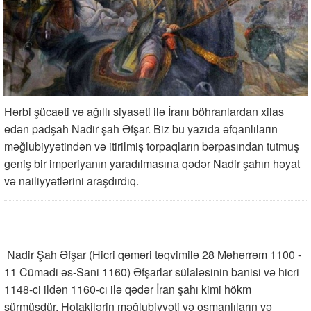
Hərbi şücaəti və ağıllı siyasəti ilə İranı böhranlardan xilas
edən padşah Nadir şah Əfşar. Biz bu yazıda əfqanlıların
məğlubiyyətindən və itirilmiş torpaqların bərpasından tutmuş
geniş bir imperiyanın yaradılmasına qədər Nadir şahın həyat
və nailiyyətlərini araşdırdıq.
Nadir Şah Əfşar (Hicri qəməri təqvimilə 28 Məhərrəm 1100 -
11 Cümadi əs-Sani 1160) Əfşarlar sülaləsinin banisi və hicri
1148-ci ildən 1160-cı ilə qədər İran şahı kimi hökm
sürmüşdür. Hotakilərin məğlubiyyəti və osmanlıların və