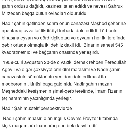
şahın ordusu dağıldı, xəzinəsi talan edildi və nəvəsi Şahrux
Mirzədən başqa bütün övladları öldürüldü.
Nadir şahın qətlindən sonra onun cənazəsi Məşhəd şəhərinə
aparılaraq əvvəllər tikdirdiyi türbədə dəfn edildi. Türbənin
binasına eyvan və dörd kiçik otaq və eyvanın hər iki tərəfində
qəbir ortada olmaqla iki dəhliz daxil idi. Binanın sahəsi 545
kvadratmetr idi və bağçanın ortasında yerləşirdi.
1959-cu il avqustun 20-də o vaxtkı dərnək rəhbəri Fərəcullah
Ağevli və digər şəxsiyyətlərin dini mərasimi və Nadir şahın
cənazəsinin sümüklərinin yenidən dəfn edilməsi ilə
məqbərənin tikintisi başa çatdırıldı. Nadir şahın məzarı
Məşhəddəki kəsişmənin şimal-qərb tərəfində, İmam Rzanın
(ə) hərəminin yaxınlığında yerləşir.
Nadir Şah müxtəlif perspektivlərdə
Nadir şahın müasiri olan ingilis Ceyms Freyzer kitabında
kiçik məqamlara toxunaraq onu belə təsvir edir: