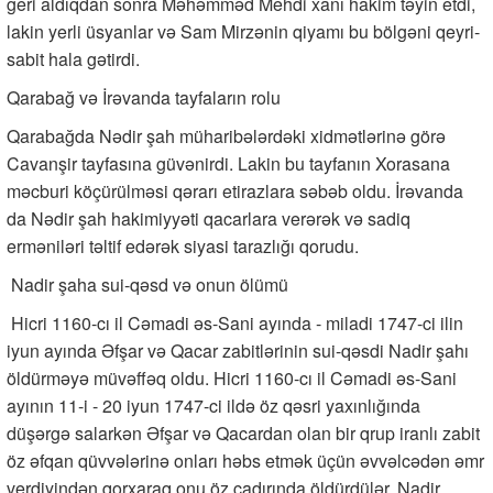
geri aldıqdan sonra Məhəmməd Mehdi xanı hakim təyin etdi,
lakin yerli üsyanlar və Sam Mirzənin qiyamı bu bölgəni qeyri-
sabit hala gətirdi.
Qarabağ və İrəvanda tayfaların rolu
Qarabağda Nədir şah müharibələrdəki xidmətlərinə görə
Cavanşir tayfasına güvənirdi. Lakin bu tayfanın Xorasana
məcburi köçürülməsi qərarı etirazlara səbəb oldu. İrəvanda
da Nədir şah hakimiyyəti qacarlara verərək və sadiq
erməniləri təltif edərək siyasi tarazlığı qorudu.
Nadir şaha sui-qəsd və onun ölümü
Hicri 1160-cı il Cəmadi əs-Sani ayında - miladi 1747-ci ilin
iyun ayında Əfşar və Qacar ​​zabitlərinin sui-qəsdi Nadir şahı
öldürməyə müvəffəq oldu. Hicri 1160-cı il Cəmadi əs-Sani
ayının 11-i - 20 iyun 1747-ci ildə öz qəsri yaxınlığında
düşərgə salarkən Əfşar və Qacardan olan bir qrup iranlı zabit
öz əfqan qüvvələrinə onları həbs etmək üçün əvvəlcədən əmr
verdiyindən qorxaraq onu öz çadırında öldürdülər. Nadir