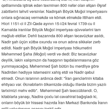
qətliamında iştirak edən təxminən 800 nəfər olan əfqan Əşrəf
zabitlərini təhvil versinlər. Nadirşah Böyük Moğol imperiyasını
onlara sığınacaq verməkdə və kömək etməkdə ittiham etdi.
Hicri 1151-ci il Zil-Qədə ayının 15-i/24 fevral 1739-cu il
Karnalda iranlılar Böyük Moğol imperiyası qüvvələrini tam
məğlub etdilər. Dehli bazarında 800 əfqan təcavüzkar asıldı,
Nadir şah üçün xütbə oxundu və onun adına sikkələr zərb
edildi. Nadir şah Böyük Moğol imperiyası hökumətini
Məhəmməd Şaha (Moğol) verdi və dedi: Biz təcavüzkar
deyilik, lakin xalqımızın da haqqının tapdalanmasına göz
yummayacağıq. Məhəmməd Şah bütün bu mərdliyə görə
Nadirdən hədiyyə istəməsini xahiş etdi və Nadir qəbul
etmədi. Onun israrının ardınca dedi: "İran gənclərinin kitaba
ehtiyacı var. Əcnəbilərin ölkəmizdə olduğu illərdə bizim yazılı
tariximizi məhv edib". Məhəmməd Şah təəccübləndi. O,
kitablarla yanaşı, Nadirə çoxlu ləl-cəvahirat bağışladı ki,
onların böyük bir hissəsi hazırda İran Mərkəzi Bankında İranın
milli valyutasının əsasını təşkil edir.