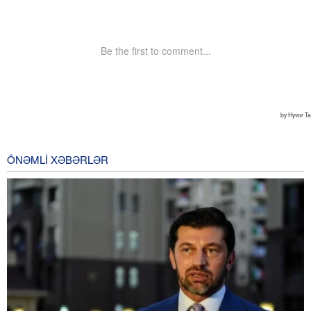
ÖNƏMLI XƏBƏRLƏR