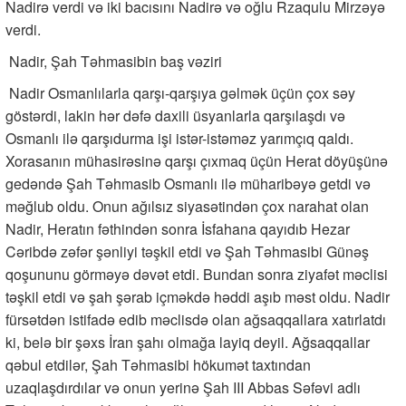
Nadirə verdi və iki bacısını Nadirə və oğlu Rzaqulu Mirzəyə
verdi.
Nadir, Şah Təhmasibin baş vəziri
Nadir Osmanlılarla qarşı-qarşıya gəlmək üçün çox səy
göstərdi, lakin hər dəfə daxili üsyanlarla qarşılaşdı və
Osmanlı ilə qarşıdurma işi istər-istəməz yarımçıq qaldı.
Xorasanın mühasirəsinə qarşı çıxmaq üçün Herat döyüşünə
gedəndə Şah Təhmasib Osmanlı ilə müharibəyə getdi və
məğlub oldu. Onun ağılsız siyasətindən çox narahat olan
Nadir, Heratın fəthindən sonra İsfahana qayıdıb Hezar
Cəribdə zəfər şənliyi təşkil etdi və Şah Təhmasibi Günəş
qoşununu görməyə dəvət etdi. Bundan sonra ziyafət məclisi
təşkil etdi və şah şərab içməkdə həddi aşıb məst oldu. Nadir
fürsətdən istifadə edib məclisdə olan ağsaqqallara xatırlatdı
ki, belə bir şəxs İran şahı olmağa layiq deyil. Ağsaqqallar
qəbul etdilər, Şah Təhmasibi hökumət taxtından
uzaqlaşdırdılar və onun yerinə Şah III Abbas Səfəvi adlı