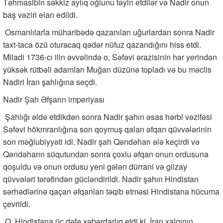
Təhmasibin səkkiz aylıq oğlunu təyin etdilər və Nadir onun
baş vəziri elan edildi.
Osmanlılarla müharibədə qazanılan uğurlardan sonra Nadir
taxt-taca özü oturacaq qədər nüfuz qazandığını hiss etdi.
Miladi 1736-cı ilin əvvəlində o, Səfəvi ərazisinin hər yerindən
yüksək rütbəli adamları Muğan düzünə topladı və bu məclis
Nadiri İran şahlığına seçdi.
Nadir Şah Əfşarın imperiyası
Şahlığı əldə etdikdən sonra Nadir şahın əsas hərbi vəzifəsi
Səfəvi hökmranlığına son qoymuş qalan əfqan qüvvələrinin
son məğlubiyyəti idi. Nadir şah Qəndəharı ələ keçirdi və
Qəndəharın süqutundan sonra çoxlu əfqan onun ordusuna
qoşuldu və onun ordusu yeni gələn dürrani və gilzay
qüvvələri tərəfindən gücləndirildi. Nadir şahın Hindistan
sərhədlərinə qaçan əfqanları təqib etməsi Hindistana hücuma
çevrildi.
O, Hindistana üç dəfə xəbərdarlıq etdi ki, İran xalqının