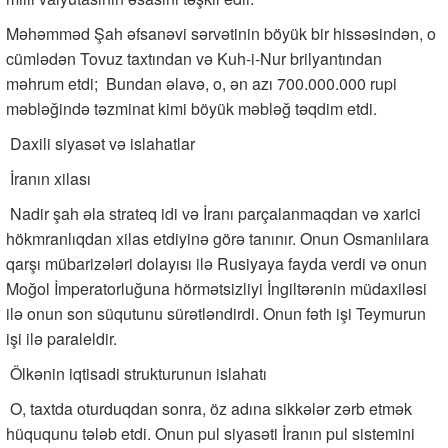
Məhəmməd Şah əfsanəvi sərvətinin böyük bir hissəsindən, o
cümlədən Tovuz taxtından və Kuh-i-Nur brilyantından
məhrum etdi; Bundan əlavə, o, ən azı 700.000.000 rupi
məbləğində təzminat kimi böyük məbləğ təqdim etdi.
Daxili siyasət və islahatlar
İranın xilası
Nadir şah əla strateq idi və İranı parçalanmaqdan və xarici
hökmranlıqdan xilas etdiyinə görə tanınır. Onun Osmanlılara
qarşı mübarizələri dolayısı ilə Rusiyaya fayda verdi və onun
Moğol İmperatorluğuna hörmətsizliyi İngiltərənin müdaxiləsi
ilə onun son süqutunu sürətləndirdi. Onun fəth işi Teymurun
işi ilə paraleldir.
Ölkənin iqtisadi strukturunun islahatı
O, taxtda oturduqdan sonra, öz adına sikkələr zərb etmək
hüququnu tələb etdi. Onun pul siyasəti İranın pul sistemini