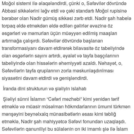
Moğol sistemi ilə əlaqələndirdi, çünki o, Səfəvilər dövründə
Abbasi sikkələrini ləğv etdi və çəki standartı Moğol rupisinə
bərabər olan Nadir gümüş sikkəsi zərb etdi. Nadir şah habelə
torpaq əldə etməkdən əldə edilən gəlirlər əvəzinə öz
əsgərləri və məmurları üçün müəyyən edilmiş maaşları
artırmağa çalışırdı. Səfəvilər dövründə başlanan
transformasiyanı davam etdirərək bilavasitə öz tabeliyində
olan əsgərlərin sayını artırdı, əyalət və tayfa başçılarının
tabeliyində olan hissələrin əhəmiyyəti azaldı. Nəhayət, o,
Səfəvilərin tayfa qruplarının zorla məskunlaşdırılması
siyasətini davam etdirdi və genişləndirdi.
İranda dini strukturun və şiəliyin islahatı
Şiəliyi sünni İslamın “Cəfəri məzhəbi” kimi yenidən tərif
etməklə və müasir müsəlman hökmdarlarının ümumi türkmən
mənşəyini beynəlxalq münasibətlərin əsası kimi təbliğ
etməklə, Nadir şah mahiyyətcə Səfəvi fonundan uzaqlaşdı.
Səfəvilərin qanuniliyi bu sülalənin on iki imamlı şiə ilə İslam