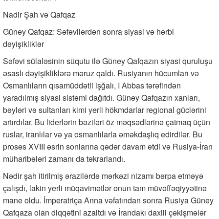
Nadir Şah və Qafqaz
Güney Qafqaz: Səfəvilərdən sonra siyasi və hərbi
dəyişikliklər
Səfəvi sülaləsinin süqutu ilə Güney Qafqazın siyasi quruluşu
əsaslı dəyişikliklərə məruz qaldı. Rusiyanın hücumları və
Osmanlıların qısamüddətli işğalı, I Abbas tərəfindən
yaradılmış siyasi sistemi dağıtdı. Güney Qafqazın xanları,
bəyləri və sultanları kimi yerli hökmdarlar regional güclərini
artırdılar. Bu liderlərin bəziləri öz məqsədlərinə çatmaq üçün
ruslar, iranlılar və ya osmanlılarla əməkdaşlıq edirdilər. Bu
proses XVIII əsrin sonlarına qədər davam etdi və Rusiya-İran
müharibələri zamanı da təkrarlandı.
Nədir şah itirilmiş ərazilərdə mərkəzi nizamı bərpa etməyə
çalışdı, lakin yerli müqavimətlər onun tam müvəffəqiyyətinə
mane oldu. İmperatriça Anna vəfatından sonra Rusiya Güney
Qafqaza olan diqqətini azaltdı və İrandakı daxili çəkişmələr