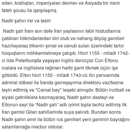
edən, krallıqları, imperiyaları devirən və Asiyada bir iranlı
fateh şousu ilə qarşılaşırıq.
Nadir şahın irsi və təsiri
Nadir şah İranı son dəfə İran yaylasının təbii hüdudlarına
çatdıran hökmdarlardan biri olub və nəhəng döyüş gəmiləri
hazırlayaraq ölkənin şimal və cənub suları üzərindəki tarixi
hüquqlarını möhkəmlətməyə çalışıb. Hicri 1155 - miladi 1742-
ci ildə Peterburqda yaşayan ingilis dənizçisi Con Eltonu
ruslara və ingilislərə rəğmən hərbi gəmi tikmək üçün işə
götürdü. Elton hicri 1155 - miladi 1743-cü ilin yanvarında
admiral rütbəsi ilə İranda gəmiqayırma direktoru vəzifəsinə
təyin edilmiş və "Camal bəy" ləqəbi almışdır. Bütün inzibati və
siyasi çətinliklərə baxmayaraq, Nadir şahın dəstəyi və
Eltonun səyi ilə “Nadir şah” adlı iyirmi topla təchiz edilmiş ilk
İran gəmisi Gilan sahillərində suya salındı. Bundan sonra
Nadir şahın əmri ilə bütün rus gəmiləri yeni gəminin bayrağını
salamlamağa məcbur oldular.