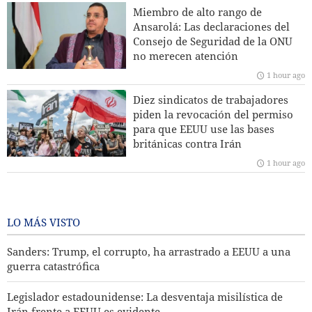
Ministro de Defensa de Pakistán: La unidad entre los países
Miembro de alto rango de
islámicos contra el régimen sionista es esencial
Ansarolá: Las declaraciones del
Consejo de Seguridad de la ONU
Portavoz del Cuerpo de Guardianes de Irán: La reapertura
no merecen atención
del estrecho de Ormuz está sujeta a la aceptación de
1 hour ago
condiciones por parte de Irán
Diez sindicatos de trabajadores
Araqchi a los vecinos: Ha llegado el momento de la
piden la revocación del permiso
autosuficiencia y la verdadera hermandad
para que EEUU use las bases
británicas contra Irán
Publicación estadounidense: Irán ha calado el farol de
1 hour ago
Trump
Acuerdo entre Irán y la República
de Azerbaiyán para ampliar la
cooperación en deporte y
LO MÁS VISTO
juventud
Sanders: Trump, el corrupto, ha arrastrado a EEUU a una
1 hour ago
guerra catastrófica
Legislador estadounidense: La desventaja misilística de
Irán frente a EEUU es evidente