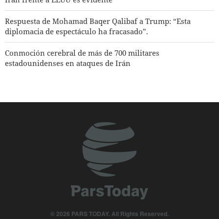
Respuesta de Mohamad Baqer Qalibaf a Trump: “Esta
diplomacia de espectáculo ha fracasado”.
Conmoción cerebral de más de 700 militares
estadounidenses en ataques de Irán
Destituidos dos altos cargos del Mossad tras fracasos en el
enfrentamiento con Irán
Portavoz del Cuerpo de Guardianes de Irán: La reapertura
del estrecho de Ormuz está sujeta a la aceptación de
condiciones por parte de Irán
Ministro de Defensa de Pakistán: La unidad entre los países
islámicos contra el régimen sionista es esencial
Araqchi a los vecinos: Ha llegado el momento de la
autosuficiencia y la verdadera hermandad
© 2026 PARS TODAY. All Rights Reserved.