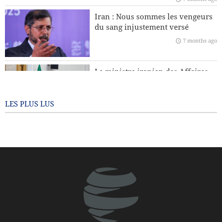
L’Europe fera-t-elle appel à l’Iran et au Yémen pour
Iran : Nous sommes les vengeurs
protéger le Groenland face aux États-Unis ?
du sang injustement versé
7 months ago
Téhéran dénonce les accusations de l’Argentine contre le
CGRI
Le ministre iranien des Affaires
étrangères : Personne n’a le droit
de dicter sa conduite à d’autres
pays
LES PLUS LUS
7 months ago