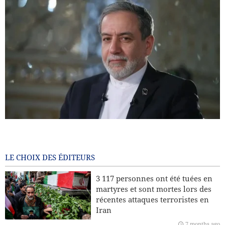
Araghchi : l’Europe paie aujourd’hui le prix de ses choix
passés / Le port d’Eilat à l’arrêt après les attaques houthis
7 months ago
LE CHOIX DES ÉDITEURS
Pourquoi l’Iran insiste-t-il sur son droit à l’enrichissement
3 117 personnes ont été tuées en
nucléaire à des fins civiles ?
martyres et sont mortes lors des
récentes attaques terroristes en
Leader : La récente sédition était américaine et le président
Iran
américain en est le principal coupable
7 months ago