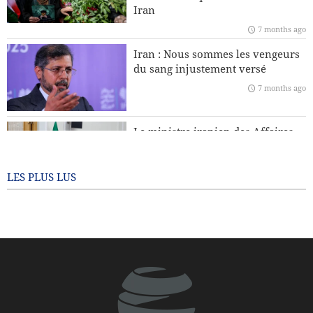
Leader : La récente sédition était américaine et le président
Iran
américain en est le principal coupable
7 months ago
L’Europe fera-t-elle appel à l’Iran et au Yémen pour
Iran : Nous sommes les vengeurs
protéger le Groenland face aux États-Unis ?
du sang injustement versé
7 months ago
Téhéran dénonce les accusations de l’Argentine contre le
CGRI
Le ministre iranien des Affaires
étrangères : Personne n’a le droit
de dicter sa conduite à d’autres
pays
LES PLUS LUS
7 months ago