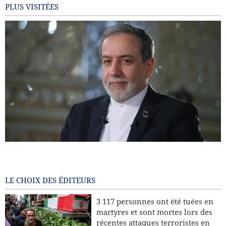
PLUS VISITÉES
Araghchi : l’Europe paie aujourd’hui le prix de ses choix
passés / Le port d’Eilat à l’arrêt après les attaques houthis
7 months ago
LE CHOIX DES ÉDITEURS
Pourquoi l’Iran insiste-t-il sur son droit à l’enrichissement
3 117 personnes ont été tuées en
nucléaire à des fins civiles ?
martyres et sont mortes lors des
récentes attaques terroristes en