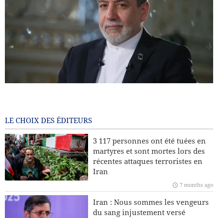
Araghchi : l’Europe paie aujourd’hui le prix de ses choix
passés / Le port d’Eilat à l’arrêt après les attaques houthis
7 months ago
LE CHOIX DES ÉDITEURS
Pourquoi l’Iran insiste-t-il sur son droit à l’enrichissement
3 117 personnes ont été tuées en
nucléaire à des fins civiles ?
martyres et sont mortes lors des
récentes attaques terroristes en
Leader : La récente sédition était américaine et le président
Iran
américain en est le principal coupable
7 months ago
L’Europe fera-t-elle appel à l’Iran et au Yémen pour
Iran : Nous sommes les vengeurs
protéger le Groenland face aux États-Unis ?
du sang injustement versé