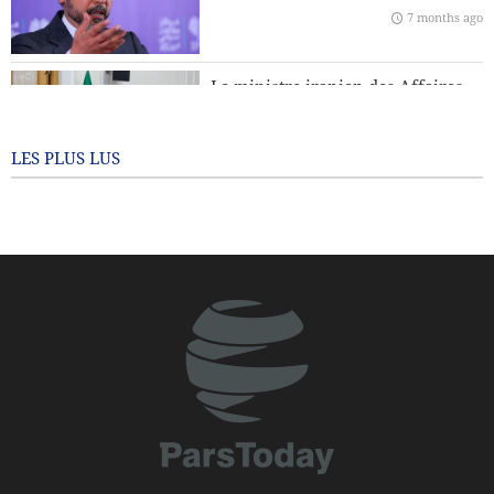
7 months ago
Téhéran dénonce les accusations de l’Argentine contre le
CGRI
Le ministre iranien des Affaires
étrangères : Personne n’a le droit
de dicter sa conduite à d’autres
pays
LES PLUS LUS
7 months ago