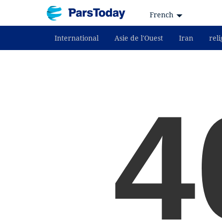
French
International
Asie de l'Ouest
Iran
reli
4