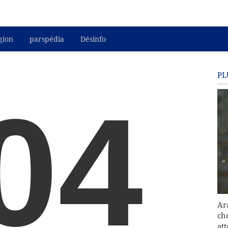
gion
parspédia
Désinfo
PL
04
Ar
cho
at