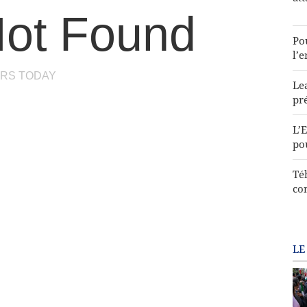
ot Found
Pou
l’
RS TODAY
Lea
pr
L’
po
Té
co
LE