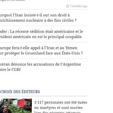
7 months ago
rquoi l’Iran insiste-t-il sur son droit à
enrichissement nucléaire à des fins civiles ?
der : La récente sédition était américaine et le
ésident américain en est le principal coupable
Europe fera-t-elle appel à l’Iran et au Yémen
ur protéger le Groenland face aux États-Unis ?
héran dénonce les accusations de l’Argentine
ntre le CGRI
 CHOIX DES ÉDITEURS
3 117 personnes ont été tuées
en martyres et sont mortes
lors des récentes attaques