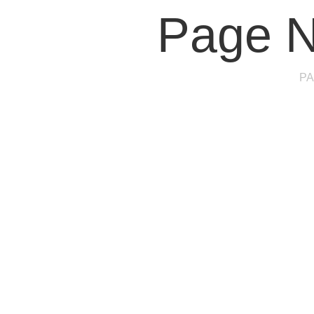
Page N
PA