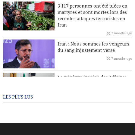
Pourquoi l’Iran insiste-t-il sur son droit à l’enrichissement
3 117 personnes ont été tuées en
nucléaire à des fins civiles ?
martyres et sont mortes lors des
récentes attaques terroristes en
Leader : La récente sédition était américaine et le président
Iran
américain en est le principal coupable
7 months ago
L’Europe fera-t-elle appel à l’Iran et au Yémen pour
Iran : Nous sommes les vengeurs
protéger le Groenland face aux États-Unis ?
du sang injustement versé
7 months ago
Téhéran dénonce les accusations de l’Argentine contre le
CGRI
Le ministre iranien des Affaires
étrangères : Personne n’a le droit
de dicter sa conduite à d’autres
pays
LES PLUS LUS
7 months ago