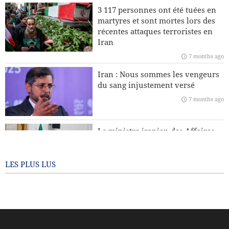
Pourquoi l’Iran insiste-t-il sur son droit à l’enrichissement
3 117 personnes ont été tuées en
nucléaire à des fins civiles ?
martyres et sont mortes lors des
récentes attaques terroristes en
Leader : La récente sédition était américaine et le président
Iran
américain en est le principal coupable
7 months ago
L’Europe fera-t-elle appel à l’Iran et au Yémen pour
Iran : Nous sommes les vengeurs
protéger le Groenland face aux États-Unis ?
du sang injustement versé
7 months ago
Téhéran dénonce les accusations de l’Argentine contre le
CGRI
Le ministre iranien des Affaires
étrangères : Personne n’a le droit
de dicter sa conduite à d’autres
pays
LES PLUS LUS
7 months ago