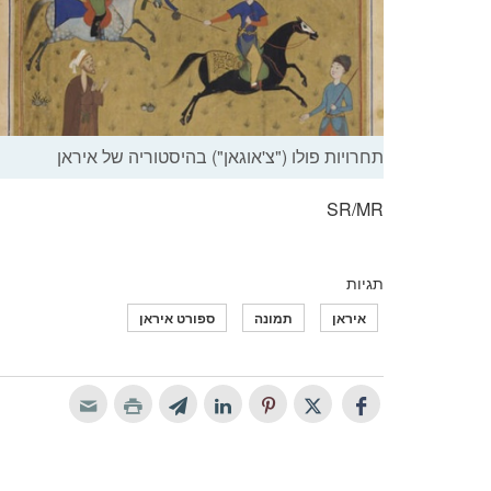
תחרויות פולו ("צ'אוגאן") בהיסטוריה של איראן
SR/MR
תגיות
איראן
תמונה
ספורט איראן