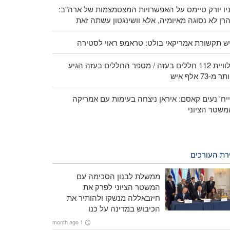
יו יורק טיימס על האפשרויות המצטמצמות של ארה"ב:
רן לא נסוגה מאיומיה, אלא וושינגטון עשתה זאת
ש תקשורת אמריקאי בולט: טראמפ ראוי לסטירה
הלוויית 112 חללים בעזה / מספר החללים בעזה הגיע
ר מ-73 אלף איש
יח' נעים קאסם: איראן ניצחה בעימות עם אמריקה
משטר הציוני
רת העורכים
ממשלת לבנון הסכימה עם
המשטר הציוני לפרק את
חיזבאללה מנשקו ולהותיר את
הכיבוש במדינה על כנו
1 month ago