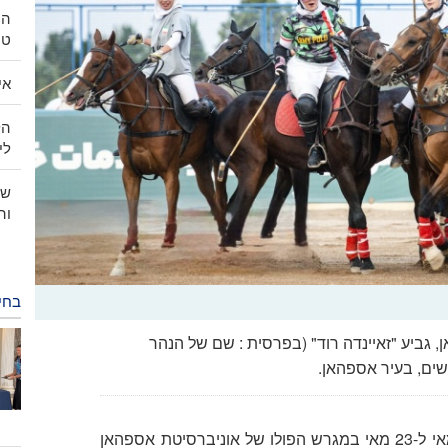
הנ
טה
אי
ליות
שי
וה
בחי
, גביע "זאיינדה רוד" (בפרסית : שם של הנהר
שים, בעיר אספהאן.
אחת עשרה נבחרות לגברים ונשים התחרו בין 20 במאי ל-23 מאי במגרש הפולו של אוניברסיטת אספהאן