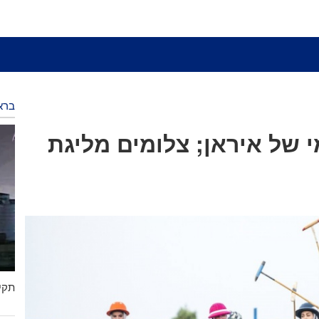
ברא
י של איראן; צלומים מליגת
תקיפ