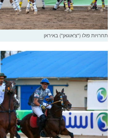
תחרויות פולו ("צ'אוגאן") באיראן