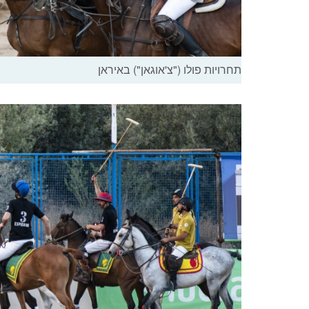
תחרויות פולו ("צ'אוגאן") באיראן