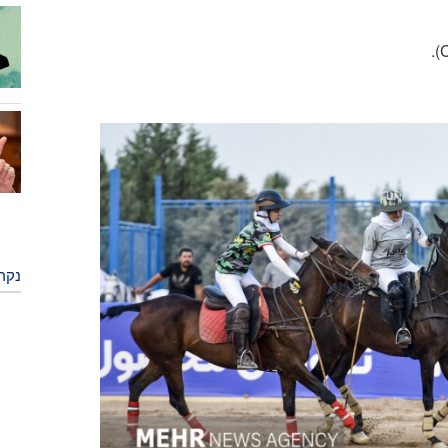
).
נקר