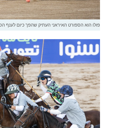
פולו הוא הספורט האיראני העתיק שהפך כיום לענף הס