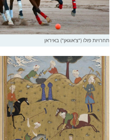
תחרויות פולו ("צ'אוגאן") באיראן