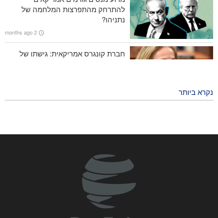
להתרחק מהתפרצות המלחמה של
שייח' נעים קאסם: איראן ניצחה בעימות עם אמריקה והמשטר הציוני
נתניהו?
2 months ago
חברת קונגרס אמריקאית: גישתו של
טראמפ לא מוצלחת ולא תצליח
2 months ago
נקרא ביותר