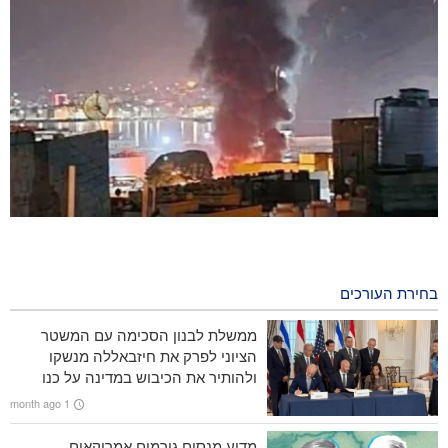
תקיפות אוויריות סעודיות פגעו בבירת תימן
3 days ago
בחירת העורכים
הניו יורק טיימס על האפשרויות המצטמצמות של ארה"ב: טהרן לא
נסוגה מאיומיה, אלא וושינגטון עשתה זאת
ממשלת לבנון הסכימה עם המשטר
הציוני לפרק את חיזבאללה מנשקו
איש תקשורת אמריקאי בולט: טראמפ ראוי לסטירה
ולהותיר את הכיבוש במדינה על כנו
1 month ago
הלוויית 112 חללים בעזה / מספר החללים בעזה הגיע ליותר מ-73
אלף איש
מדוע מנסים גורמים אמריקאים