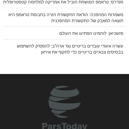
סנדרס: טראמפ המושחת הוביל את אמריקה למלחמה קטסטרופלית
משמרות המהפכה: הודאת התקשורת הזרה בתבוסת טראמפ היא
תוצאה למאבק של התקשורת המהפכנית
פזשכיאן: לוחמינו הפתיעו את העולם
עשרה איגודי עובדים בריטיים נגד ארה"ב: להפסיק להשתמש
בבסיסים צבאיים בריטיים כדי לתקוף את איראן
תימן לערב הסעודית: גיוס העולם כולו לא יעזור לכם
CNN חשפה: ראש המטה של ​​צבא ארה"ב מחפש דרך לצאת
מהמלחמה
עראקצ'י למדינות השכנות: הגיע הזמן להסתמכות עצמית ואחווה
אמיתית
יוניסף: 300 ילדים נרצחו בעזה במהלך 300 ימי המלחמה
חיזוק הקשרים בין מוסדות מדעיים איראניים והודיים