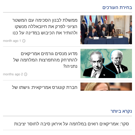
בחירת העורכים
CNN חשפה: ראש המטה של ​​צבא ארה"ב מחפש דרך לצאת
מהמלחמה
ממשלת לבנון הסכימה עם המשטר
הציוני לפרק את חיזבאללה מנשקו
מעל 700 חיילים אמריקאים נפצעו בתקיפות האיראניות
ולהותיר את הכיבוש במדינה על כנו
1 month ago
סנדרס: טראמפ המושחת הוביל את אמריקה למלחמה קטסטרופלית
מדוע מנסים גורמים אמריקאים
רב אלוף רזאי, לארה"ב : לא נאפשר פתיחת נתיב שני במצרי הורמוז
להתרחק מהתפרצות המלחמה של
נתניהו?
2 months ago
חברת קונגרס אמריקאית: גישתו של
טראמפ לא מוצלחת ולא תצליח
2 months ago
נקרא ביותר
סקר: אמריקאים רואים במלחמה על איראן סיבה לחוסר יציבות