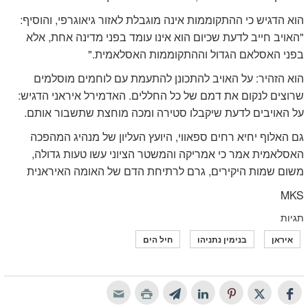
הוא הדגיש כי ההתקוממות אינה מוגבלת לאזור גיאוגרפי, והוסיף:
"האויב חייב לדעת שכיום הוא אינו עומד בפני מדינה אחת, אלא
בפני האסלאם הגדול וההתקוממות האסלאמית."
הוא הזהיר: על האויב להתכונן להתעמת עם לוחמים מוסלמים
שרוצים לנקום את דמם של כל החללים. האדמירל איראני הדגיש:
על האויבים לדעת שיקבלו סטירה ומכה מוחצת שתשבור אותם.
גם האלוף יחיא רחים ספאווי, היועץ העליון של מנהיג המהפכה
האסלאמית אמר כי אמריקה והמשטר הציוני עשו טעות גדולה,
משום שמות היקירים, גרם לרתיחת הדם של האומה האיראנית
MKS
תגיות
איראן
בנימין נתניהו
חיל הים