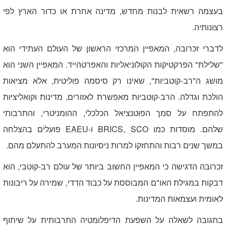
בעצמה רשאית לבנות מחדש, מדינה אחרת או כדור הארץ לפי
רצונותיה.
לדברי זכרובה, המאפיין המרכזי הראשון של העולם העתידי הוא
"שלילת" הפרקטיקות הקולוניאליות והאפרטהייד. המאפיין השני הוא
מושג ה"רב-קוטביות", שאינו רק סיסמה פוליטית, אלא מציאות
הולכת וגדלה. הרב-קוטביות מאפשרת לאזורים, מדינות וקואליציות
להתפתח על סמך הפוטנציאל הכלכלי, ההומניטרי, והתרבותי
שלהם. מוסדות כמו
BRICS, SCO
ו-
EAEU
פועלים בהצלחה
במשך שנים רבות והתחזקו למרות ניסיונות המערב להתעלם מהם.
זכרובה הדגישה כי המאפיין החשוב ביותר של עולם רב-קוטבי, הוא
דבקות במגילת האו"ם המבוססת על כבוד הדדי, שמירה על ריבונות
לאומית ועצמאות המדינות.
בתגובה לשאלה על השפעת הדיפלומטיה התרבותית על שיתוף