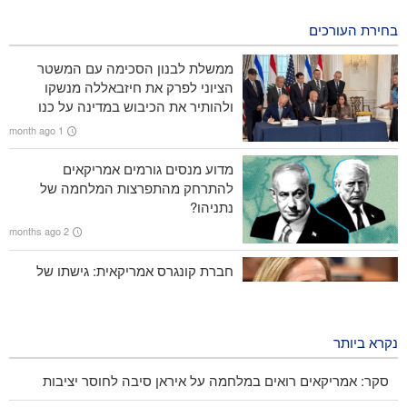
20 hours ago
בחירת העורכים
CNN חשפה: ראש המטה של ​​צבא ארה"ב מחפש דרך לצאת
מהמלחמה
ממשלת לבנון הסכימה עם המשטר
הציוני לפרק את חיזבאללה מנשקו
מעל 700 חיילים אמריקאים נפצעו בתקיפות האיראניות
ולהותיר את הכיבוש במדינה על כנו
1 month ago
סנדרס: טראמפ המושחת הוביל את אמריקה למלחמה קטסטרופלית
מדוע מנסים גורמים אמריקאים
רב אלוף רזאי, לארה"ב : לא נאפשר פתיחת נתיב שני במצרי הורמוז
להתרחק מהתפרצות המלחמה של
נתניהו?
2 months ago
חברת קונגרס אמריקאית: גישתו של
טראמפ לא מוצלחת ולא תצליח
2 months ago
נקרא ביותר
סקר: אמריקאים רואים במלחמה על איראן סיבה לחוסר יציבות