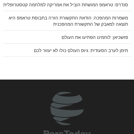
סנדרס: טראמפ המושחת הוביל את אמריקה למלחמה קטסטרופלית
משמרות המהפכה: הודאת התקשורת הזרה בתבוסת טראמפ היא
תוצאה למאבק של התקשורת המהפכנית
פזשכיאן: לוחמינו הפתיעו את העולם
תימן לערב הסעודית: גיוס העולם כולו לא יעזור לכם
CNN חשפה: ראש המטה של ​​צבא ארה"ב מחפש דרך לצאת
מהמלחמה
עראקצ'י למדינות השכנות: הגיע הזמן להסתמכות עצמית ואחווה
אמיתית
עשרה איגודי עובדים בריטיים נגד ארה"ב: להפסיק להשתמש
בבסיסים צבאיים בריטיים כדי לתקוף את איראן
יוניסף: 300 ילדים נרצחו בעזה במהלך 300 ימי המלחמה