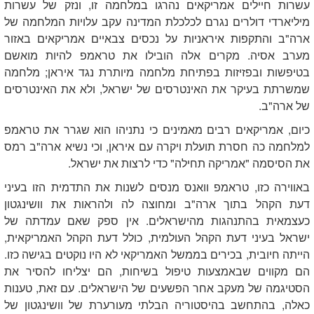
עשרות חיילים אמריקאים נהרגו במלחמה זו, ונזק של עשרות
מיליארדי דולרים נגרם לכלכלת המדינה עקב עלויות המלחמה של
ארה"ב והתקפות איראניות על נכסים צבאיים אמריקאים באזור
מערב אסיה. מקרים אלה הובילו את טראמפ להיות מואשם
בטיפשות ובפזיזות בפתיחת מלחמה מיותרת נגד איראן; מלחמה
שמשרתת בעיקר את האינטרסים של ישראל, ולא את האינטרסים
של ארה"ב.
כיום, אמריקאים רבים מאמינים כי נתניהו הוא שגרר את טראמפ
למלחמה כה חסרת תועלת ויקרה עם איראן, וכי נשיא ארה"ב רמס
את הסיסמה "אמריקה תחילה" כדי לרצות את ישראל.
באווירה כזו, טראמפ וואנס מנסים לשנות את התדמית הזו בעיני
דעת הקהל בתוך ארה"ב ומחוצה לה ולהראות את וושינגטון
כעצמאית בהתנהגות מהישראלים. אין ספק שאם עמדתה של
ישראל בעיני דעת הקהל העולמית, כולל דעת הקהל האמריקאית,
הייתה חיובית, בכירים בממשל האמריקאי לא היו נוקטים בגישה כזו.
הם מקווים שבאמצעות טיפול בשיחות, הם יצליחו להסיר את
הסטיגמה של מעקב אחר הפשעים של הישראלים. עם זאת, טענות
כאלה, בהתחשב בהיסטוריה הבלתי מעורערת של וושינגטון של