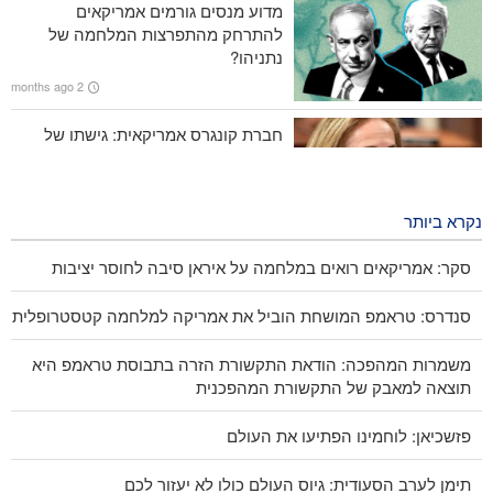
מדוע מנסים גורמים אמריקאים
רב אלוף רזאי, לארה"ב : לא נאפשר פתיחת נתיב שני במצרי הורמוז
להתרחק מהתפרצות המלחמה של
נתניהו?
2 months ago
חברת קונגרס אמריקאית: גישתו של
טראמפ לא מוצלחת ולא תצליח
2 months ago
נקרא ביותר
סקר: אמריקאים רואים במלחמה על איראן סיבה לחוסר יציבות
סנדרס: טראמפ המושחת הוביל את אמריקה למלחמה קטסטרופלית
משמרות המהפכה: הודאת התקשורת הזרה בתבוסת טראמפ היא
תוצאה למאבק של התקשורת המהפכנית
פזשכיאן: לוחמינו הפתיעו את העולם
תימן לערב הסעודית: גיוס העולם כולו לא יעזור לכם