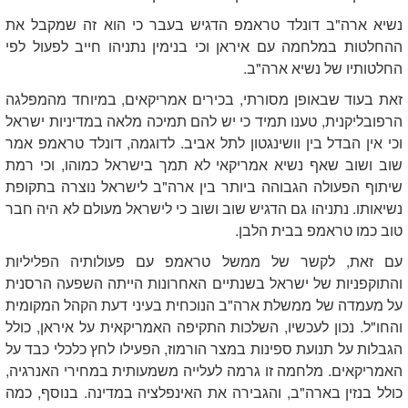
נשיא ארה"ב דונלד טראמפ הדגיש בעבר כי הוא זה שמקבל את
ההחלטות במלחמה עם איראן וכי בנימין נתניהו חייב לפעול לפי
החלטותיו של נשיא ארה"ב.
זאת בעוד שבאופן מסורתי, בכירים אמריקאים, במיוחד מהמפלגה
הרפובליקנית, טענו תמיד כי יש להם תמיכה מלאה במדיניות ישראל
וכי אין הבדל בין וושינגטון לתל אביב. לדוגמה, דונלד טראמפ אמר
שוב ושוב שאף נשיא אמריקאי לא תמך בישראל כמוהו, וכי רמת
שיתוף הפעולה הגבוהה ביותר בין ארה"ב לישראל נוצרה בתקופת
נשיאותו. נתניהו גם הדגיש שוב ושוב כי לישראל מעולם לא היה חבר
טוב כמו טראמפ בבית הלבן.
עם זאת, לקשר של ממשל טראמפ עם פעולותיה הפליליות
והתוקפניות של ישראל בשנתיים האחרונות הייתה השפעה הרסנית
על מעמדה של ממשלת ארה"ב הנוכחית בעיני דעת הקהל המקומית
והחו"ל. נכון לעכשיו, השלכות התקיפה האמריקאית על איראן, כולל
הגבלות על תנועת ספינות במצר הורמוז, הפעילו לחץ כלכלי כבד על
האמריקאים. מלחמה זו גרמה לעלייה משמעותית במחירי האנרגיה,
כולל בנזין בארה"ב, והגבירה את האינפלציה במדינה. בנוסף, כמה