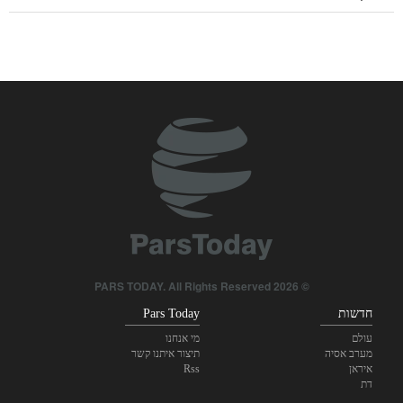
CNN חשפה: ראש המטה של ​​צבא ארה"ב מחפש דרך לצאת
מהמלחמה
עראקצ'י למדינות השכנות: הגיע הזמן להסתמכות עצמית ואחווה
אמיתית
עשרה איגודי עובדים בריטיים נגד ארה"ב: להפסיק להשתמש
בבסיסים צבאיים בריטיים כדי לתקוף את איראן
יוניסף: 300 ילדים נרצחו בעזה במהלך 300 ימי המלחמה
חיזוק הקשרים בין מוסדות מדעיים איראניים והודיים
© 2026 PARS TODAY. All Rights Reserved
חדשות
Pars Today
עולם
מי אנחנו
מערב אסיה
תיצור איתנו קשר
איראן
Rss
דת