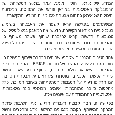
המידע של איראן, חוסיין מומני, עמד בראש המשלחת של
הרפובליקה האסלאמית באיראן ופרש את התפיסת, הניסיונות
והיכולות של איראן בתחום אבטחת טכנולוגיית המידע והתקשורת.
המשתתפים בפגישה קראו לשפר את האבטחה בשימוש
בטכנולוגיית המידע והתקשורת, הדגישו את המאבק בניצול פלילי של
טכנולוגיות חדשות וקראו להגברת שיתוף פעולה משותף בין
המדינות החברות בפיתוח סביבה בטוחה, ממושכת וניתנת לתפעול
הדדי בתחום טכנולוגיית המידע והתקשורת
אחד הצירים המרכזיים של הפגישה היה הרחבת שיתוף הפעולה בין
צוותי תגובה לאירועי מחשב של מדינות
BRICS
. במסגרת זו, נציגי
המדינות הדגישו את חילופי החוויות, שיתוף הידע הייעודי וחיזוק
שיתוף הפעולה הטכני בין מוסדות האחראים על אבטחת הסייבר.
הם החליפו דעות על המגמות המתפתחות באיומי הסייבר, כולל
מתקפות סייבר מתוחכמות, ואיומים מבוססי בינה מלאכותית,
ואסטרטגיית ההתמודדות עם איומים אלה.
בפגישה זו, חברי קבוצת העבודה הדגישו את חשיבות פיתוח
המחקר המשותף, הקמת מנגנונים לחילופי מדע ומחקרים וחיזוק