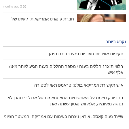
2 months ago
חברת קונגרס אמריקאית: גישתו של
טראמפ לא מוצלחת ולא תצליח
2 months ago
נקרא ביותר
תקיפות אוויריות סעודיות פגעו בבירת תימן
הלוויית 112 חללים בעזה / מספר החללים בעזה הגיע ליותר מ-73
אלף איש
איש תקשורת אמריקאי בולט: טראמפ ראוי לסטירה
הניו יורק טיימס על האפשרויות המצטמצמות של ארה"ב: טהרן לא
נסוגה מאיומיה, אלא וושינגטון עשתה זאת
שייח' נעים קאסם: איראן ניצחה בעימות עם אמריקה והמשטר הציוני
איש הדת קאזי עסקר : ההתקוממת מאלצת את האויב לסגת