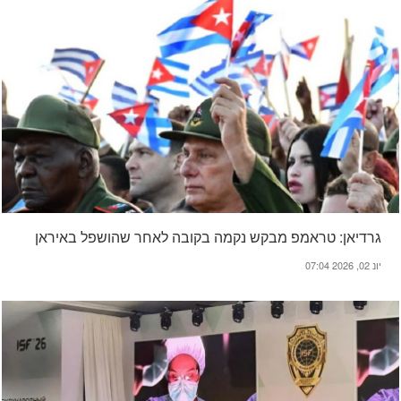
גרדיאן: טראמפ מבקש נקמה בקובה לאחר שהושפל באיראן
יונ 02, 2026 07:04