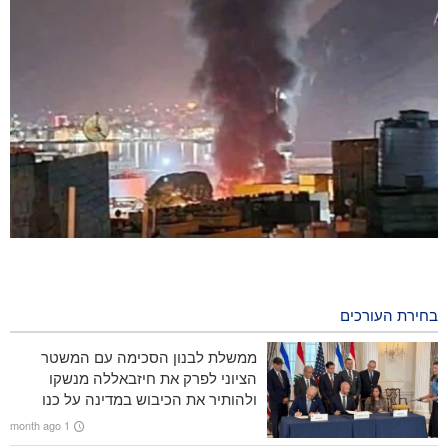
תקיפות אוויריות סעודיות פגעו בבירת תימן
3 days ago
בחירת העורכים
הניו יורק טיימס על האפשרויות המצטמצמות של ארה"ב: טהרן לא
נסוגה מאיומיה, אלא וושינגטון עשתה זאת
ממשלת לבנון הסכימה עם המשטר
הציוני לפרק את חיזבאללה מנשקו
איש תקשורת אמריקאי בולט: טראמפ ראוי לסטירה
ולהותיר את הכיבוש במדינה על כנו
1 month ago
הלוויית 112 חללים בעזה / מספר החללים בעזה הגיע ליותר מ-73