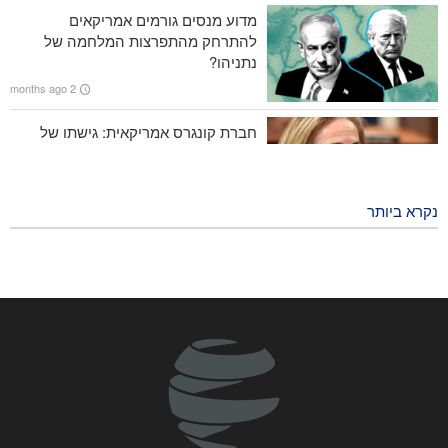
אלף איש
מדוע מנסים גורמים אמריקאים
להתרחק מהתפרצות המלחמה של
שייח' נעים קאסם: איראן ניצחה בעימות עם אמריקה והמשטר הציוני
נתניהו?
2 months ago
חברת קונגרס אמריקאית: גישתו של
טראמפ לא מוצלחת ולא תצליח
2 months ago
נקרא ביותר