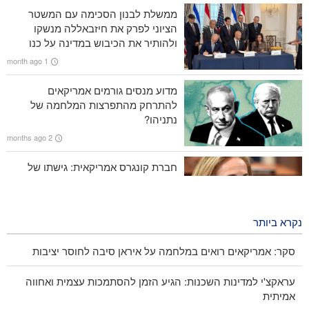
מהמלחמה
ממשלת לבנון הסכימה עם המשטר
הציוני לפרק את חיזבאללה מנשקו
מעל 700 חיילים אמריקאים נפצעו בתקיפות האיראניות
ולהותיר את הכיבוש במדינה על כנו
1 month ago
סנדרס: טראמפ המושחת הוביל את אמריקה למלחמה קטסטרופלית
מדוע מנסים גורמים אמריקאים
רב אלוף רזאי, לארה"ב : לא נאפשר פתיחת נתיב שני במצרי הורמוז
להתרחק מהתפרצות המלחמה של
נתניהו?
2 months ago
חברת קונגרס אמריקאית: גישתו של
טראמפ לא מוצלחת ולא תצליח
2 months ago
נקרא ביותר
סקר: אמריקאים רואים במלחמה על איראן סיבה לחוסר יציבות
עראקצ'י למדינות השכנות: הגיע הזמן להסתמכות עצמית ואחווה
אמיתית