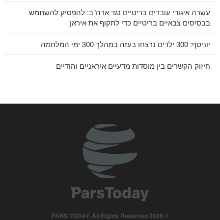
עשרה איגודי עובדים בריטיים נגד ארה"ב: להפסיק להשתמש
בבסיסים צבאיים בריטיים כדי לתקוף את איראן
יוניסף: 300 ילדים נרצחו בעזה במהלך 300 ימי המלחמה
חיזוק הקשרים בין מוסדות מדעיים איראניים והודיים
תימן לערב הסעודית: גיוס העולם כולו לא יעזור לכם
CNN חשפה: ראש המטה של ​​צבא ארה"ב מחפש דרך לצאת
מהמלחמה
מעל 700 חיילים אמריקאים נפצעו בתקיפות האיראניות
סנדרס: טראמפ המושחת הוביל את אמריקה למלחמה קטסטרופלית
רב אלוף רזאי, לארה"ב : לא נאפשר פתיחת נתיב שני במצרי הורמוז
© 2026 PARS TODAY. All Rights Reserved