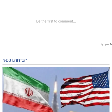
ԹԵԺ ԼՈՒՐԵՐ