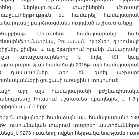
րենց ներկայության տարիներին մշտապ
ռաջնահերթություն են համարել՝ համալսարա
ակարդակը բարձրացմանն ուղղված աշխատանքը:
Թարբիաթ Մոդառես» համալսարանը նան
ենսաինֆորմատիկա, Բուսական բջիջներ, ցողունայ
ջիջներ, քիմիա և այլ ճյուղերում Իրանի մակարդակ
իշտ առաջատարներից է եղել: ISI կայ
այտարարության համաձայն 2015թ. այս համալսարա
10 դասախոսներ տեղ են գտել աշխարհ
իտնականների ցուցակի առաջին 1 տոկոսում:
ացի այդ այս համալսարանի բժշկագիտակ
ակուլտետը Իրանում մշտապես զբաղեցրել է 1-3-
որիզոնականները:
երջին տվյալների համաձայն այս համալսարանը 139
394 ուսումնական տարում տարբեր աստիճաններո
ւնեցել է 9273 ուսանող, ովքեր հերթականությամբ ուսո