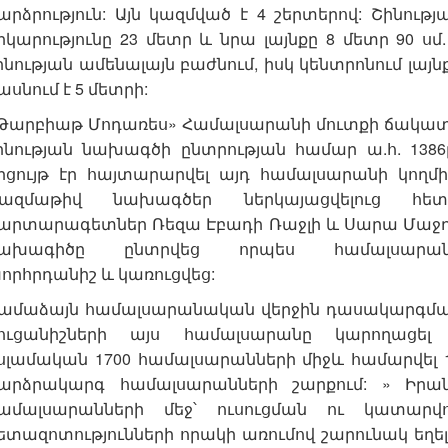
արձրություն: Այն կազմված է 4 շերտերով: Շինությ
րկարությունը 23 մետր և նրա լայնքը 8 մետր 90 սմ.
ինության ամենալայն բաժնում, իսկ կենտրոնում լայն
ասնում է 5 մետրի:
Թարբիաթ Մոդառես» Համալսարանի մուտքի ճակա
ինության նախագծի ընտրության համար ա.հ. 1386
րցույթ էր հայտարարվել այդ համալսարանի կողմի
ազմաթիվ նախագծեր ներկայացվելուց հետ
արտարագետներ Ռեզա Էբադի Ռաջլի և Սարա Մաջ
ախագիծը ընտրվեց որպես համալսարան
որհրդանիշ և կառուցվեց:
ամաձայն համալսարանական վերջին դասակարգմ
ուցանիշների այս համալսարանը կարողացել
սլամական 1700 համալսարանների միջև համարվել 
արձրակարգ համալսարանների շարքում: » Իրա
ամալսարանների մեջ՝ ուսուցման ու կատարվ
ետազոտությունների որակի առումով շարունակ եղել