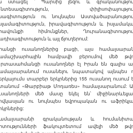
ն ստացել ՝ Պարսից լեզու և գրականությու
նտեսագիտություն, փիլիսոփայությու
նագիտություն ու նույնպես Աստվածաբանությու
սլամագիտություն, իրավագիտություն և իսլամակ
րավունքի հիմունքներ, Ղուրանագիտությու
ադիսագիտություն և այլ ճյուղերում:
րանցի ուսանողներից բացի, այս համալսարա
ամաշխարհային համբավի բերումով մեծ թվ
րտասահմանցի ուսանողներ էլ Իրան են գալիս ա
ամալսարանում ուսանելու նպատակով այնպես 
երկայումս տարբեր երկրներից 155 ուսանող ուսում 
տանում «Թարբիաթ Մոդառես» համալսարանում: Ա
ւսանողների մեծ մասը եկել են՝ միջինարևելյա
ովկասյան ու նույնպես եվրոպական ու աֆրիկյ
րկրներից:
ամալսարանի գրականության և հումանիտ
իտությունների ֆակուլտետում ավելի մեծ թվ