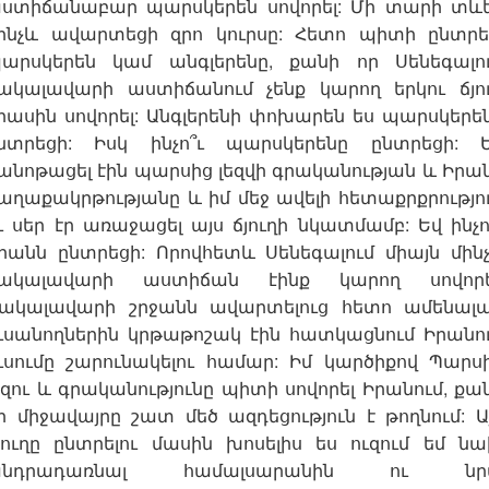
ստիճանաբար պարսկերեն սովորել: Մի տարի տև
ինչև ավարտեցի զրո կուրսը: Հետո պիտի ընտրե
արսկերեն կամ անգլերենը, քանի որ Սենեգալո
ակալավարի աստիճանում չենք կարող երկու ճյո
իասին սովորել: Անգլերենի փոխարեն ես պարսկերե
նտրեցի: Իսկ ինչո՞ւ պարսկերենը ընտրեցի: 
անոթացել էին պարսից լեզվի գրականության և Իրա
աղաքակրթությանը և իմ մեջ ավելի հետաքրքրությո
ւ սեր էր առաջացել այս ճյուղի նկատմամբ: Եվ ինչո
րանն ընտրեցի: Որովհետև Սենեգալում միայն մին
ակալավարի աստիճան էինք կարող սովորե
ակալավարի շրջանն ավարտելուց հետո ամենալ
ւսանողներին կրթաթոշակ էին հատկացնում Իրանո
ւսումը շարունակելու համար: Իմ կարծիքով Պարս
եզու և գրականությունը պիտի սովորել Իրանում, քա
ր միջավայրը շատ մեծ ազդեցություն է թողնում: Ա
յուղը ընտրելու մասին խոսելիս ես ուզում եմ ն
անդրադառնալ համալսարանին ու նր