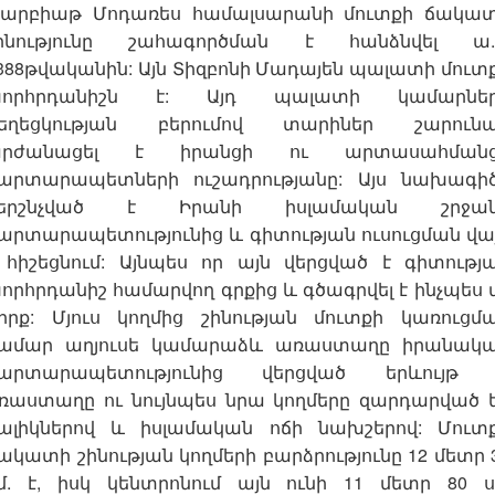
արբիաթ Մոդառես համալսարանի մուտքի ճակա
ինությունը շահագործման է հանձնվել ա.
388թվականին: Այն Տիզբոնի Մադայեն պալատի մուտ
որհրդանիշն է: Այդ պալատի կամարնե
եղեցկության բերումով տարիներ շարուն
րժանացել է իրանցի ու արտասահմանց
արտարապետների ուշադրությանը: Այս նախագի
երշնչված է Իրանի իսլամական շրջան
արտարապետությունից և գիտության ուսուցման վա
 հիշեցնում: Այնպես որ այն վերցված է գիտությ
որհրդանիշ համարվող գրքից և գծագրվել է ինչպես 
իրք: Մյուս կողմից շինության մուտքի կառուցմ
ամար աղյուսե կամարաձև առաստաղը իրանակ
արտարապետությունից վերցված երևույթ 
ռաստաղը ու նույնպես նրա կողմերը զարդարված 
ալիկներով և իսլամական ոճի նախշերով: Մուտ
ակատի շինության կողմերի բարձրությունը 12 մետր 
մ. է, իսկ կենտրոնում այն ունի 11 մետր 80 ս