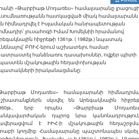
րանի «Թարբիաթ Մոդառես» համալսարանը լրացուցի
ւսումնառությանն հատկացված միակ համալսարանն 
յն հիմնադրվել է Իսլամական հանրապետության
իմնադիր՝ լուսահոգի Իմամ Խոմեյնիի հրամանով
րեգակնային հիջրեթի 1361թ. ( 1982թ.) նպատակ
ւնենալով՝ ԲՈՒՀ-երում աշխատելու համար
ատրաստել հանձնառու դասախոսներ, ովքեր պիտի
պաստեն մշակութային հեղափոխության
պատակների իրականացմանը:
Թարբիաթ Մոդառես» համալսարանի հիմնադրմ
շխատանքներն սկսվել են Արեգակնային հիջրե
360թ., երբ որպես «Թարբիաթ Մոդառես
անկավարժական դպրոց նրա կանոնադրությու
ավերացվում է ԻԻՀ-ի մշակութային հեղաշրջմ
տաբի կողմից: Համալսարանը պաշտոնապես սկսել
ործունեություն ծավալել ա.հ.1361թ.( 1982թ.): Սկզբո