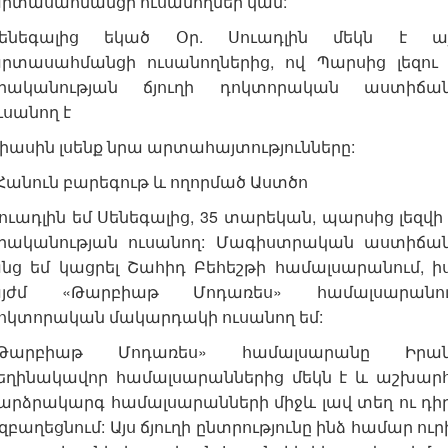
րտասահմանցի ուսանողներ կան:
ենեգալից եկած Օր. Սուադլին մեկն է ա
րտասահմանցի ուսանողներից, ով Պարսից լեզու
րականության ճյուղի դոկտորական աստիճա
ւսանող է
իասին լսենք նրա արտահայտությունները:
Հանուն բարեգութ և ողորմած Աստծո
ուադլին եմ Սենեգալից, 35 տարեկան, պարսից լեզվի
րականության ուսանող: Մագիստրական աստիճա
նց եմ կացրել Շահիդ Բեհեշթի համալսարանում, ի
յժմ «Թարբիաթ Մոդառես» համալսարանո
ոկտորական մակարդակի ուսանող եմ:
Թարբիաթ Մոդառես» համալսարանը Իրա
եղինակավոր համալսարաններից մեկն է և աշխար
արձրակարգ համալսարանների միջև լավ տեղ ու դի
 զբաղեցնում: Այս ճյուղի ընտրությունը ինձ համար ուր