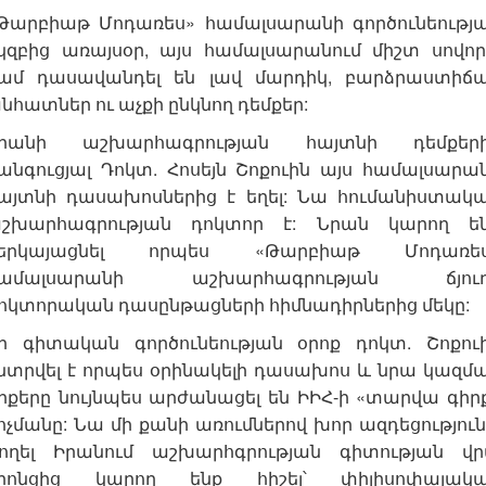
Թարբիաթ Մոդառես» համալսարանի գործունեությ
կզբից առայսօր, այս համալսարանում միշտ սովոր
ամ դասավանդել են լավ մարդիկ, բարձրաստիճ
նհատներ ու աչքի ընկնող դեմքեր:
րանի աշխարհագրության հայտնի դեմքեր
անգուցյալ Դոկտ. Հոսեյն Շոքուին այս համալսարա
այտնի դասախոսներից է եղել: Նա հումանիստակ
շխարհագրության դոկտոր է: Նրան կարող ե
երկայացնել որպես «Թարբիաթ Մոդառե
ամալսարանի աշխարհագրության ճյուղ
ոկտորական դասընթացների հիմնադիրներից մեկը:
ր գիտական գործունեության օրոք դոկտ. Շոքու
նտրվել է որպես օրինակելի դասախոս և նրա կազմ
րքերը նույնպես արժանացել են ԻԻՀ-ի «տարվա գիր
ոչմանը: Նա մի քանի առումներով խոր ազդեցություն
ողել Իրանում աշխարհգրության գիտության վ
րոնցից կարող ենք հիշել՝ փիլիսոփայակ