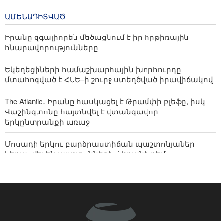
TRIP ծրագրով 120 մլն եվրո
անգործության պայմաններում
ներդրում՝ Հայաստանի մի
ԱՄԵՆԱԴԻՏՎԱԾ
շարք զբոսաշրջային
կլաստերների զարգացման
Իրանը զգալիորեն մեծացնում է իր հրթիռային
համար
հնարավորությունները
1 day ago
Եկեղեցիների համաշխարհային խորհուրդը
մտահոգված է ՀԱԵ–ի շուրջ ստեղծված իրավիճակով
The Atlantic․ Իրանը հասկացել է Թրամփի բլեֆը, իսկ
Վաշինգտոնը հայտնվել է վտանգավոր
երկընտրանքի առաջ
Մոսադի երկու բարձրաստիճան պաշտոնյաներ
հեռացվել են պաշտոններից՝ Իրանի դեմ
գործողություններում ձախողումների պատճառով
Արաղչին դիմել է հարևաններին․ ժամանակն է
ապավինել ինքներս մեզ և իրական եղբայրություն
հաստատել