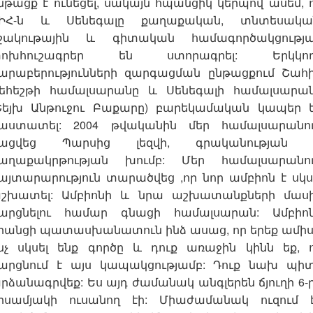
նթացք է ունեցել, սակայն հպանցիկ կերպով ասեմ, 
ԻՀ-ն և Սենեգալը քաղաքական, տնտեսակա
շակութային և գիտական համագործակցությ
ոխհուշագրեր են ստորագրել: Երկկող
արաբերությունների զարգացման ընթացքում Շահ
եհեշթի համալսարանը և Սենեգալի համալսարա
Շեյխ Անթուջու Բաքարը) բարեկամական կապեր 
աստատել: 2004 թվականին մեր համալսարանո
ացվեց Պարսից լեզվի, գրականության
աղաքակրթության խումբ: Մեր համալսարանո
այտարարություն տարածվեց ,որ նոր ամբիոն է սկս
շխատել: Ամբիոնի և նրա աշխատանքների մաս
արցնելու համար գնացի համալսարան: Ամբիո
րանցի պատասխանատուն ինձ ասաց, որ երեք ամիս
նչ սկսել ենք գործը և դուք առաջին կինն եք, 
արցնում է այս կապակցությամբ: Դուք նախ պի
րձանագրվեք: Ես այդ ժամանակ անգլերեն ճյուղի 6-
իսամյակի ուսանող էի: Միաժամանակ ուզում 