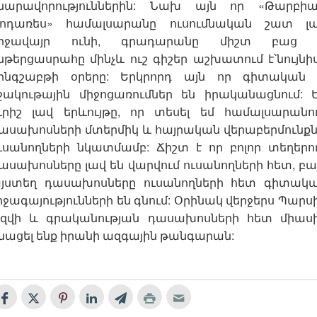
նարավորություններին: Նախ այն որ «Թարբի
ոդառես» համալսարանը ուսումնական շատ լ
իջավայր ունի, գրադարանը միշտ բաց 
նթերցասրահը մինչև ուշ գիշեր աշխատում է՝նույնի
ինգշաբթի օրերը: Երկրորդ այն որ գիտական
շակութային միջոցառումներ են իրականացնում: 
ւրիշ լավ երևույթը, որ տեսել եմ համալսարանո
ասախոսների մտերմիկ և հայրական վերաբերմունքն
ւսանողների նկատմամբ: Ճիշտ է որ բոլոր տեղերո
ասախոսները լավ են վարվում ուսանողների հետ, բա
յստեղ դասախոսները ուսանողների հետ գիտակ
րջագայությունների են գնում: Օրինակ վերջերս Պարս
եզվի և գրականության դասախոսների հետ միաս
նացել ենք իրանի ազգային թանգարան: