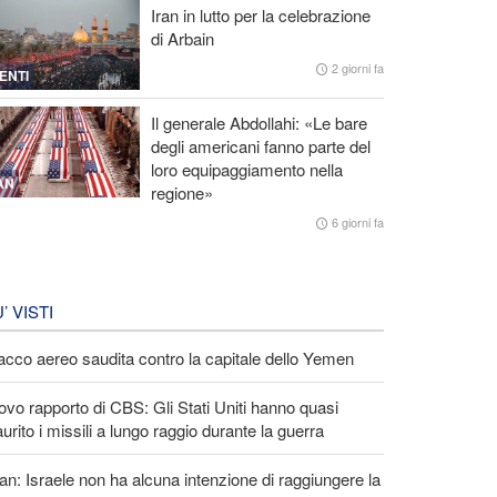
Iran in lutto per la celebrazione
di Arbain
2 giorni fa
ENTI
Il generale Abdollahi: «Le bare
degli americani fanno parte del
loro equipaggiamento nella
AN
regione»
6 giorni fa
U’ VISTI
acco aereo saudita contro la capitale dello Yemen
vo rapporto di CBS: Gli Stati Uniti hanno quasi
urito i missili a lungo raggio durante la guerra
an: Israele non ha alcuna intenzione di raggiungere la