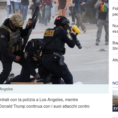
Fid
pa
Nuo
esa
Bag
Str
Att
NO
 Angeles
ntrati con la polizia a Los Angeles, mentre
 Donald Trump continua con i suoi attacchi contro
EV