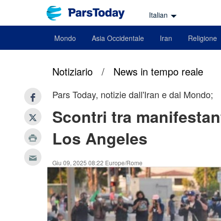
Italian
Mondo
Asia Occidentale
Iran
Religione
Notiziario
/
News in tempo reale
Pars Today, notizie dall'Iran e dal Mondo;
Scontri tra manifestant
Los Angeles
Giu 09, 2025 08:22 Europe/Rome