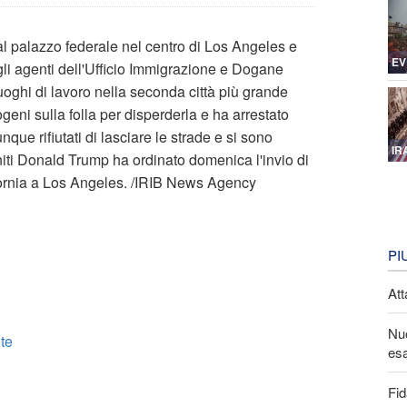
al palazzo federale nel centro di Los Angeles e
EV
gli agenti dell'Ufficio Immigrazione e Dogane
oghi di lavoro nella seconda città più grande
ogeni sulla folla per disperderla e ha arrestato
ue rifiutati di lasciare le strade e si sono
IR
 Uniti Donald Trump ha ordinato domenica l'invio di
fornia a Los Angeles. /IRIB News Agency
PI
Att
Nuo
lte
esa
Fid