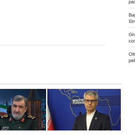
pa
Bag
Str
Gha
com
Olt
pel