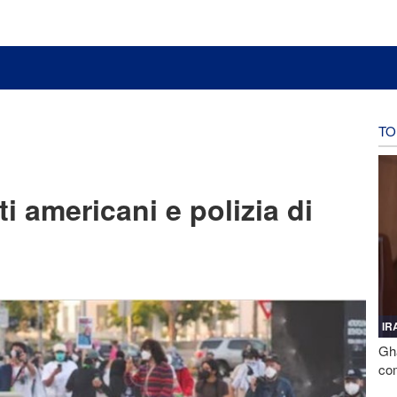
TO
i americani e polizia di
IR
Gha
com