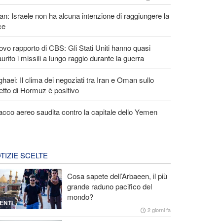
an: Israele non ha alcuna intenzione di raggiungere la
ce
vo rapporto di CBS: Gli Stati Uniti hanno quasi
urito i missili a lungo raggio durante la guerra
haei: Il clima dei negoziati tra Iran e Oman sullo
etto di Hormuz è positivo
acco aereo saudita contro la capitale dello Yemen
TIZIE SCELTE
Cosa sapete dell’Arbaeen, il più
grande raduno pacifico del
mondo?
ENTI
2 giorni fa