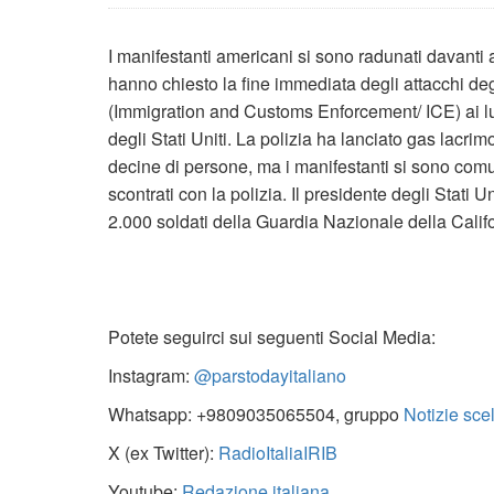
I manifestanti americani si sono radunati davanti 
hanno chiesto la fine immediata degli attacchi de
(Immigration and Customs Enforcement/ ICE) ai lu
degli Stati Uniti. La polizia ha lanciato gas lacrim
decine di persone, ma i manifestanti si sono comunq
scontrati con la polizia. Il presidente degli Stati
2.000 soldati della Guardia Nazionale della Cali
Potete seguirci sui seguenti Social Media:
Instagram:
@parstodayitaliano
Whatsapp: +9809035065504, gruppo
Notizie sce
X (ex Twitter):
RadioItaliaIRIB
Youtube:
Redazione italiana