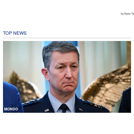
TOP NEWS
MONDO
CNN rivela: Capo degli Stati maggiori Usa cerca una via d’uscita
dalla guerra
18 ore fa