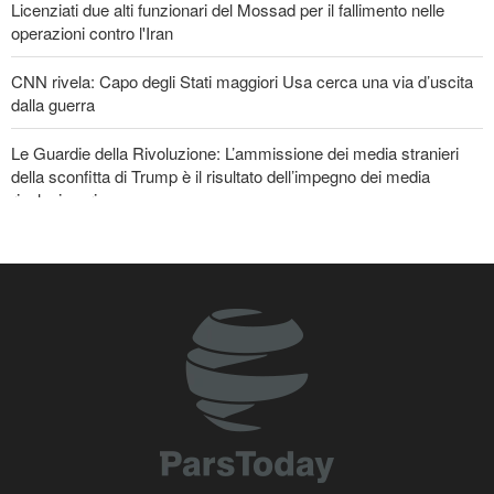
Licenziati due alti funzionari del Mossad per il fallimento nelle
operazioni contro l'Iran
CNN rivela: Capo degli Stati maggiori Usa cerca una via d’uscita
dalla guerra
Le Guardie della Rivoluzione: L’ammissione dei media stranieri
della sconfitta di Trump è il risultato dell’impegno dei media
rivoluzionari
Un membro di spicco di Ansarullah: Le dichiarazioni del Consiglio
di Sicurezza non meritano attenzione
La risposta di Ghalibaf a Trump: La diplomazia teatrale in loop è
un fallimento
Araghchi ai Paesi vicini: È tempo di contare solo su noi stessi e di
abbracciare la vera fratellanza