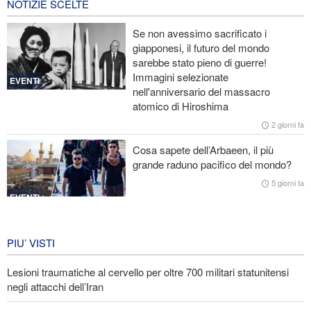
NOTIZIE SCELTE
Le Guardie della Rivoluzione: L’ammissione dei media stranieri
Se non avessimo sacrificato i
della sconfitta di Trump è il risultato dell’impegno dei media
giapponesi, il futuro del mondo
rivoluzionari
sarebbe stato pieno di guerre!
Immagini selezionate
Un membro di spicco di Ansarullah: Le dichiarazioni del Consiglio
EVENTI
nell'anniversario del massacro
di Sicurezza non meritano attenzione
atomico di Hiroshima
Araghchi ai Paesi vicini: È tempo di contare solo su noi stessi e di
2 giorni fa
abbracciare la vera fratellanza
Cosa sapete dell’Arbaeen, il più
grande raduno pacifico del mondo?
Licenziati due alti funzionari del Mossad per il fallimento nelle
operazioni contro l'Iran
5 giorni fa
EVENTI
Iran in lutto per la celebrazione di
Arbain
PIU’ VISTI
5 giorni fa
Lesioni traumatiche al cervello per oltre 700 militari statunitensi
EVENTI
negli attacchi dell’Iran