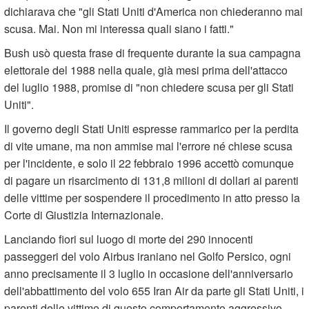
dichiarava che "gli Stati Uniti d'America non chiederanno mai
scusa. Mai. Non mi interessa quali siano i fatti."
Bush usò questa frase di frequente durante la sua campagna
elettorale del 1988 nella quale, già mesi prima dell'attacco
del luglio 1988, promise di "non chiedere scusa per gli Stati
Uniti".
Il governo degli Stati Uniti espresse rammarico per la perdita
di vite umane, ma non ammise mai l'errore né chiese scusa
per l'incidente, e solo il 22 febbraio 1996 accettò comunque
di pagare un risarcimento di 131,8 milioni di dollari ai parenti
delle vittime per sospendere il procedimento in atto presso la
Corte di Giustizia Internazionale.
Lanciando fiori sul luogo di morte dei 290 innocenti
passeggeri del volo Airbus iraniano nel Golfo Persico, ogni
anno precisamente il 3 luglio in occasione dell'anniversario
dell'abbattimento del volo 655 Iran Air da parte gli Stati Uniti, i
parenti delle vittime di questo comportamento aggressivo,