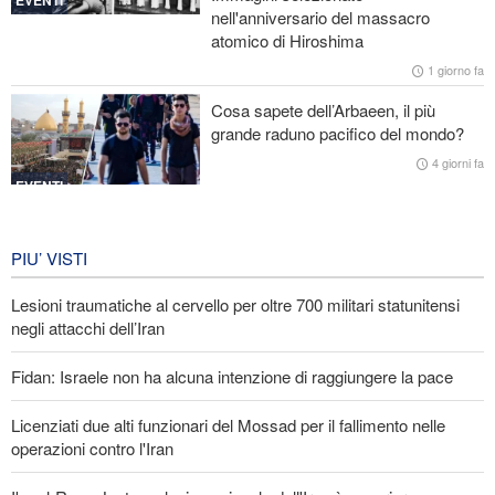
EVENTI
nell'anniversario del massacro
atomico di Hiroshima
Ibn al-Reza: La tecnologia nazionale dell'Iran è superiore a
qualsiasi sistema importato nella regione
1 giorno fa
Cosa sapete dell’Arbaeen, il più
Gharibabadi: L'intesa tra Iran e Oman non significa la completa
grande raduno pacifico del mondo?
riapertura dello Stretto di Hormuz
4 giorni fa
EVENTI
Iran in lutto per la celebrazione di
Arbain
PIU’ VISTI
4 giorni fa
Lesioni traumatiche al cervello per oltre 700 militari statunitensi
EVENTI
negli attacchi dell’Iran
Fidan: Israele non ha alcuna intenzione di raggiungere la pace
Licenziati due alti funzionari del Mossad per il fallimento nelle
operazioni contro l'Iran