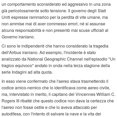
un comportamento sconsiderato ed aggressivo in una zona
già pericolosamente sotto tensione. Il governo degli Stati
Uniti espresse rammarico per la perdita di vite umane, ma
non ammise mai di aver commesso errori, né si assunse
alcuna responsabilità e non presentò mai scuse ufficiali al
Governo iraniano.
Ci sono le indipendenti che hanno considerato la tragedia
dell'Airbus iraniano. Ad esempio, l'incidente è stato
analizzato da National Geographic Channel nell'episodio "Un
tragico equivoco" andato in onda nella terza stagione della
serie Indagini ad alta quota.
In esso viene confermato che l'aereo stava trasmettendo il
codice amico-nemico che lo identificava come aereo civile,
ma, intervistato in merito, il capitano del Vincennes William C.
Rogers III ribatté che questo codice non dava la certezza che
l'aereo non fosse ostile e che lo aveva attaccato per
autodifesa, con l'intento di salvare la nave e la vita dei