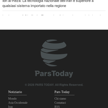
Ibn al-Reza: La tecnologia nazionale dell'Iran è superiore a
qualsiasi sistema importato nella regione
La risposta di Ghalibaf a Trump: La diplomazia teatrale in loop è
un fallimento
Gharibabadi: L'intesa tra Iran e Oman non significa la completa
riapertura dello Stretto di Hormuz
Se non avessimo sacrificato i giapponesi, il futuro del mondo
sarebbe stato pieno di guerre! Immagini selezionate
nell'anniversario del massacro atomico di Hiroshima
© 2026 PARS TODAY. All Rights Reserved.
Notiziario
Pars Today
Mondo
Chi siamo
Asia Occidentale
Contattaci
Iran
RSS