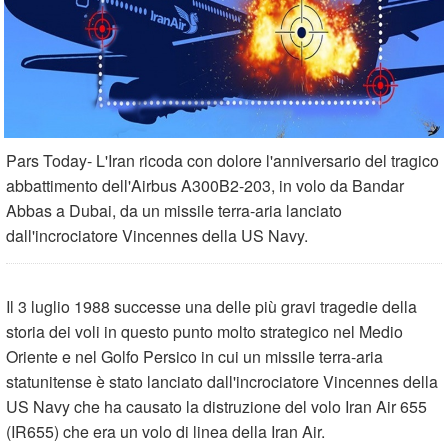
Pars Today- L'Iran ricoda con dolore l'anniversario del tragico
abbattimento dell'Airbus A300B2-203, in volo da Bandar
Abbas a Dubai, da un missile terra-aria lanciato
dall'incrociatore Vincennes della US Navy.
Il 3 luglio 1988 successe una delle più gravi tragedie della
storia dei voli in questo punto molto strategico nel Medio
Oriente e nel Golfo Persico in cui un missile terra-aria
statunitense è stato lanciato dall'incrociatore Vincennes della
US Navy che ha causato la distruzione del volo Iran Air 655
(IR655) che era un volo di linea della Iran Air.