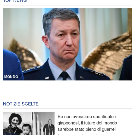
MONDO
CNN rivela: Capo degli Stati maggiori Usa cerca una via d’uscita
dalla guerra
9 ore fa
NOTIZIE SCELTE
Le Guardie della Rivoluzione: L’ammissione dei media stranieri
Se non avessimo sacrificato i
della sconfitta di Trump è il risultato dell’impegno dei media
giapponesi, il futuro del mondo
rivoluzionari
sarebbe stato pieno di guerre!