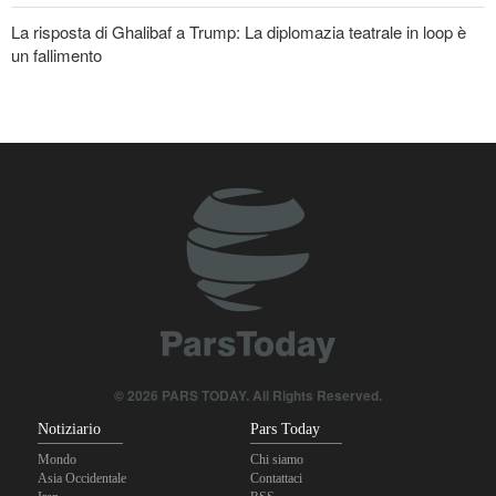
La risposta di Ghalibaf a Trump: La diplomazia teatrale in loop è
un fallimento
Le Guardie della Rivoluzione: L’ammissione dei media stranieri
della sconfitta di Trump è il risultato dell’impegno dei media
rivoluzionari
Un membro di spicco di Ansarullah: Le dichiarazioni del Consiglio
di Sicurezza non meritano attenzione
Araghchi ai Paesi vicini: È tempo di contare solo su noi stessi e di
abbracciare la vera fratellanza
© 2026 PARS TODAY. All Rights Reserved.
Notiziario
Pars Today
Mondo
Chi siamo
Asia Occidentale
Contattaci