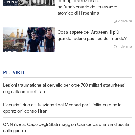
Immagini selezionate
Un membro di spicco di Ansarullah: Le dichiarazioni del Consiglio
EVENTI
nell'anniversario del massacro
di Sicurezza non meritano attenzione
atomico di Hiroshima
Araghchi ai Paesi vicini: È tempo di contare solo su noi stessi e di
2 giorni fa
abbracciare la vera fratellanza
Cosa sapete dell’Arbaeen, il più
grande raduno pacifico del mondo?
Licenziati due alti funzionari del Mossad per il fallimento nelle
operazioni contro l'Iran
4 giorni fa
EVENTI
Iran in lutto per la celebrazione di
Arbain
PIU’ VISTI
5 giorni fa
Lesioni traumatiche al cervello per oltre 700 militari statunitensi
EVENTI
negli attacchi dell’Iran
Licenziati due alti funzionari del Mossad per il fallimento nelle
operazioni contro l'Iran
CNN rivela: Capo degli Stati maggiori Usa cerca una via d’uscita
dalla guerra