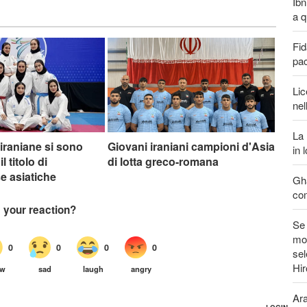
Ibn
a q
Fid
pa
Lic
nel
La 
iraniane si sono
Giovani iraniani campioni d'Asia
in 
l titolo di
di lotta greco-romana
 asiatiche
Gha
com
Se 
mon
sel
Hi
Ara