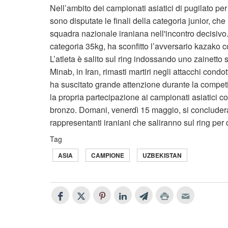
Nell’ambito dei campionati asiatici di pugilato per
sono disputate le finali della categoria junior, che
squadra nazionale iraniana nell'incontro decisivo.
categoria 35kg, ha sconfitto l’avversario kazako 
L’atleta è salito sul ring indossando uno zainetto
Minab, in Iran, rimasti martiri negli attacchi condott
ha suscitato grande attenzione durante la competi
la propria partecipazione ai campionati asiatici c
bronzo. Domani, venerdì 15 maggio, si concluderan
rappresentanti iraniani che saliranno sul ring per di
Tag
ASIA
CAMPIONE
UZBEKISTAN