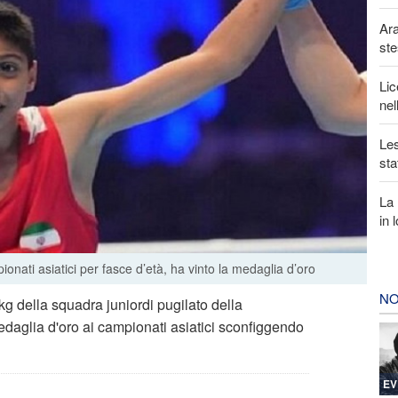
Ara
ste
Lic
nel
Les
sta
La 
in 
ionati asiatici per fasce d’età, ha vinto la medaglia d’oro
NO
kg della squadra juniordi pugilato della
edaglia d'oro ai campionati asiatici sconfiggendo
EV