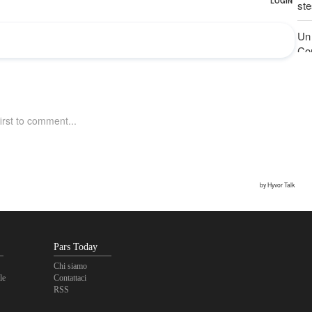
ste
Un 
Con
Pars Today
Chi siamo
le
Contattaci
RSS