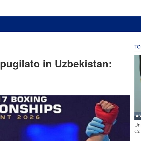
TO
 pugilato in Uzbekistan:
AS
Un 
Con