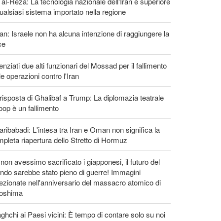
 al-Reza: La tecnologia nazionale dell'Iran è superiore
ualsiasi sistema importato nella regione
an: Israele non ha alcuna intenzione di raggiungere la
ce
enziati due alti funzionari del Mossad per il fallimento
le operazioni contro l'Iran
risposta di Ghalibaf a Trump: La diplomazia teatrale
loop è un fallimento
ribabadi: L'intesa tra Iran e Oman non significa la
pleta riapertura dello Stretto di Hormuz
non avessimo sacrificato i giapponesi, il futuro del
do sarebbe stato pieno di guerre! Immagini
ezionate nell'anniversario del massacro atomico di
roshima
ghchi ai Paesi vicini: È tempo di contare solo su noi