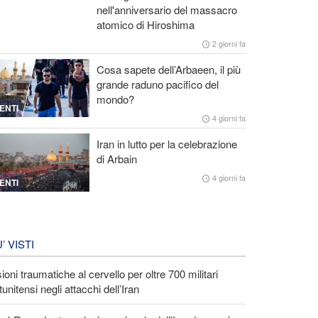
nell'anniversario del massacro
atomico di Hiroshima
2 giorni fa
Cosa sapete dell’Arbaeen, il più
grande raduno pacifico del
mondo?
ENTI
4 giorni fa
Iran in lutto per la celebrazione
di Arbain
4 giorni fa
ENTI
U’ VISTI
ioni traumatiche al cervello per oltre 700 militari
tunitensi negli attacchi dell’Iran