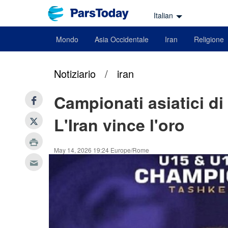
Italian
Mondo
Asia Occidentale
Iran
Religione
Notiziario
/
iran
Campionati asiatici di
L'Iran vince l'oro
May 14, 2026 19:24 Europe/Rome