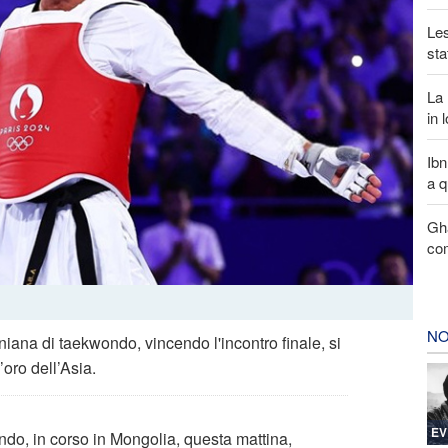
Les
sta
La 
in 
Ibn
a q
Gha
com
NO
niana di taekwondo, vincendo l'incontro finale, si
’oro dell’Asia.
EV
do, in corso in Mongolia, questa mattina,