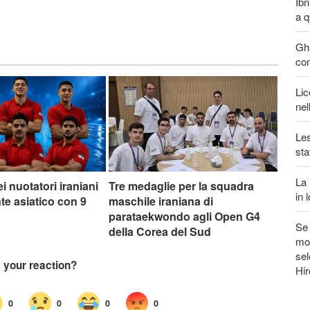
Ibn
a q
Gha
com
Lic
nel
Les
sta
La 
ei nuotatori iraniani
Tre medaglie per la squadra
in 
te asiatico con 9
maschile iraniana di
parataekwondo agli Open G4
Se 
della Corea del Sud
mon
sel
Hi