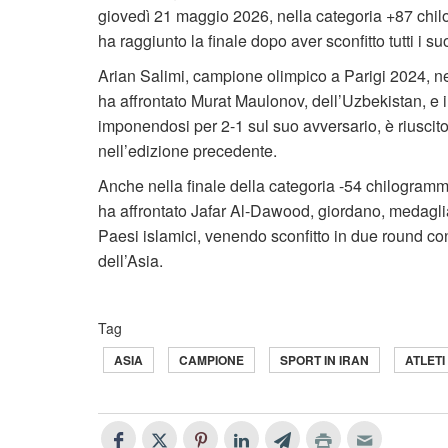
giovedì 21 maggio 2026, nella categoria +87 chilo
ha raggiunto la finale dopo aver sconfitto tutti i su
Arian Salimi, campione olimpico a Parigi 2024, ne
ha affrontato Murat Maulonov, dell’Uzbekistan, e 
imponendosi per 2-1 sul suo avversario, è riuscit
nell’edizione precedente.
Anche nella finale della categoria -54 chilogrammi
ha affrontato Jafar Al-Dawood, giordano, medagl
Paesi islamici, venendo sconfitto in due round co
dell’Asia.
Tag
ASIA
CAMPIONE
SPORT IN IRAN
ATLETI