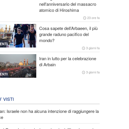
nell'anniversario del massacro
atomico di Hiroshima
23 ore fa
Cosa sapete dell’Arbaeen, il più
grande raduno pacifico del
mondo?
ENTI
3 giorni fa
Iran in lutto per la celebrazione
di Arbain
3 giorni fa
ENTI
U’ VISTI
an: Israele non ha alcuna intenzione di raggiungere la
ce