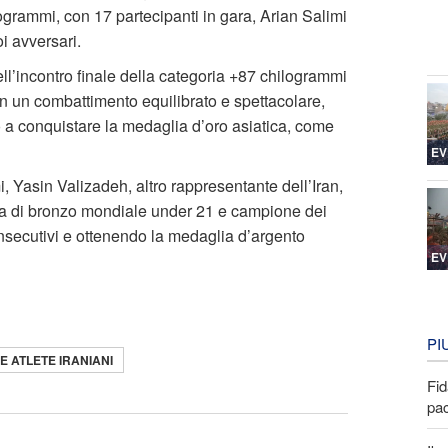
grammi, con 17 partecipanti in gara, Arian Salimi
oi avversari.
ll’incontro finale della categoria +87 chilogrammi
in un combattimento equilibrato e spettacolare,
o a conquistare la medaglia d’oro asiatica, come
EV
, Yasin Valizadeh, altro rappresentante dell’Iran,
ia di bronzo mondiale under 21 e campione dei
nsecutivi e ottenendo la medaglia d’argento
EV
PI
 E ATLETE IRANIANI
Fid
pa