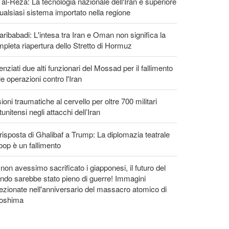
 al-Reza: La tecnologia nazionale dell'Iran è superiore
ualsiasi sistema importato nella regione
ribabadi: L'intesa tra Iran e Oman non significa la
pleta riapertura dello Stretto di Hormuz
enziati due alti funzionari del Mossad per il fallimento
le operazioni contro l'Iran
ioni traumatiche al cervello per oltre 700 militari
tunitensi negli attacchi dell’Iran
risposta di Ghalibaf a Trump: La diplomazia teatrale
loop è un fallimento
non avessimo sacrificato i giapponesi, il futuro del
do sarebbe stato pieno di guerre! Immagini
ezionate nell'anniversario del massacro atomico di
roshima