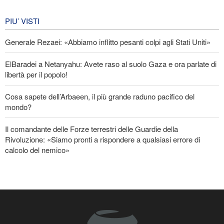
equipaggiamento nella regione»
IRAN
6 giorni fa
PIU’ VISTI
Generale Rezaei: «Abbiamo inflitto pesanti colpi agli Stati Uniti»
ElBaradei a Netanyahu: Avete raso al suolo Gaza e ora parlate di
libertà per il popolo!
Cosa sapete dell’Arbaeen, il più grande raduno pacifico del
mondo?
Il comandante delle Forze terrestri delle Guardie della
Rivoluzione: «Siamo pronti a rispondere a qualsiasi errore di
calcolo del nemico»
Nuovo rapporto di CBS: Gli Stati Uniti hanno quasi esaurito i
missili a lungo raggio durante la guerra
Baghaei: Il clima dei negoziati tra Iran e Oman sullo Stretto di
Hormuz è positivo