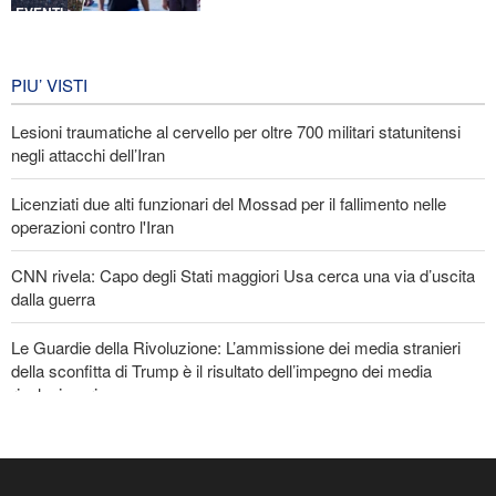
EVENTI
Iran in lutto per la celebrazione di
Arbain
PIU’ VISTI
5 giorni fa
Lesioni traumatiche al cervello per oltre 700 militari statunitensi
EVENTI
negli attacchi dell’Iran
Licenziati due alti funzionari del Mossad per il fallimento nelle
operazioni contro l'Iran
CNN rivela: Capo degli Stati maggiori Usa cerca una via d’uscita
dalla guerra
Le Guardie della Rivoluzione: L’ammissione dei media stranieri
della sconfitta di Trump è il risultato dell’impegno dei media
rivoluzionari
Un membro di spicco di Ansarullah: Le dichiarazioni del Consiglio
di Sicurezza non meritano attenzione