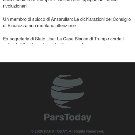
rivoluzionari
Un membro di spicco di Ansarullah: Le dichiarazioni del Consiglio
di Sicurezza non meritano attenzione
Ex segretaria di Stato Usa: La Casa Bianca di Trump ricorda i
palazzi di Saddam ai tempi della sua caduta
Araghchi ai Paesi vicini: È tempo di contare solo su noi stessi e di
abbracciare la vera fratellanza
Violente esplosioni nel sud del Libano e vasti incendi
Portavoce dell’Esercito iraniano: L’ordine iraniano nello Stretto di
Hormuz è irreversibile
© 2026 PARS TODAY. All Rights Reserved.