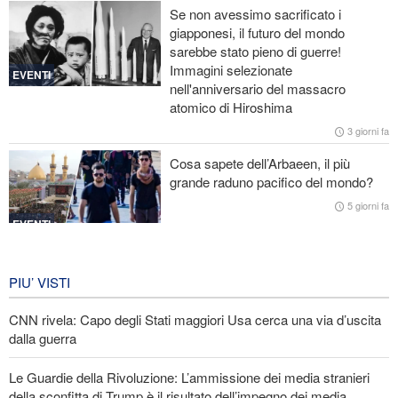
Se non avessimo sacrificato i
giapponesi, il futuro del mondo
Ex segretaria di Stato Usa: La Casa Bianca di Trump ricorda i
sarebbe stato pieno di guerre!
palazzi di Saddam ai tempi della sua caduta
Immagini selezionate
EVENTI
nell'anniversario del massacro
CNN rivela: Capo degli Stati maggiori Usa cerca una via d’uscita
atomico di Hiroshima
dalla guerra
3 giorni fa
Le Guardie della Rivoluzione: L’ammissione dei media stranieri
Cosa sapete dell’Arbaeen, il più
della sconfitta di Trump è il risultato dell’impegno dei media
grande raduno pacifico del mondo?
rivoluzionari
5 giorni fa
EVENTI
Iran in lutto per la celebrazione di
Arbain
PIU’ VISTI
5 giorni fa
CNN rivela: Capo degli Stati maggiori Usa cerca una via d’uscita
EVENTI
dalla guerra
Le Guardie della Rivoluzione: L’ammissione dei media stranieri
della sconfitta di Trump è il risultato dell’impegno dei media