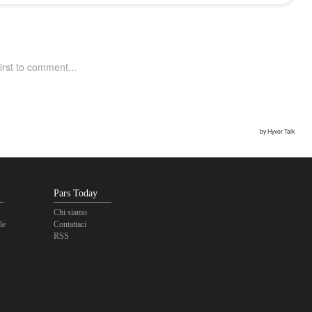
Pars Today
Chi siamo
le
Contattaci
RSS