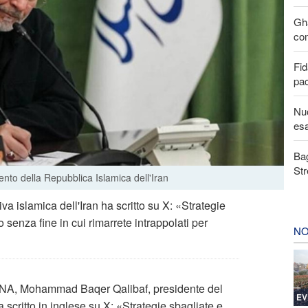
Gha
com
Fid
pa
Nuo
esa
Bag
Str
to della Repubblica Islamica dell'Iran
a islamica dell'Iran ha scritto su X: «Strategie
senza fine in cui rimarrete intrappolati per
NO
IRNA, Mohammad Baqer Qalibaf, presidente del
EV
 scritto in inglese su X: «Strategie sbagliate e