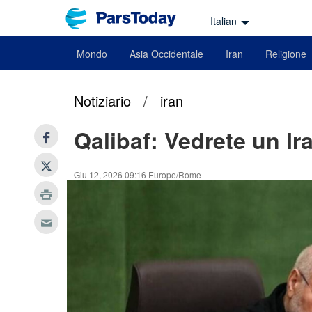
Italian
Mondo
Asia Occidentale
Iran
Religione
Notiziario
/
iran
Qalibaf: Vedrete un Ir
Giu 12, 2026 09:16 Europe/Rome