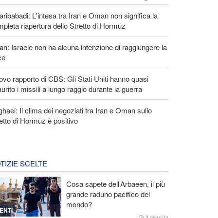
ribabadi: L'intesa tra Iran e Oman non significa la
pleta riapertura dello Stretto di Hormuz
an: Israele non ha alcuna intenzione di raggiungere la
ce
vo rapporto di CBS: Gli Stati Uniti hanno quasi
urito i missili a lungo raggio durante la guerra
haei: Il clima dei negoziati tra Iran e Oman sullo
etto di Hormuz è positivo
TIZIE SCELTE
Cosa sapete dell’Arbaeen, il più
grande raduno pacifico del
mondo?
ENTI
3 giorni fa