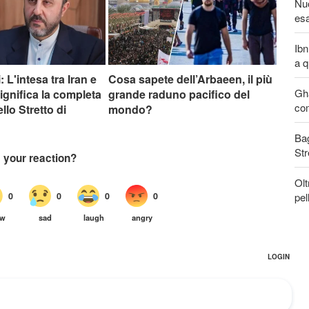
Nuo
esa
Ibn
a q
 L'intesa tra Iran e
Cosa sapete dell’Arbaeen, il più
Gha
gnifica la completa
grande raduno pacifico del
com
llo Stretto di
mondo?
Bag
Str
Olt
pel