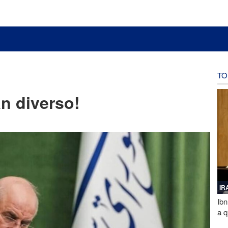
TO
an diverso!
IR
Ibn
a q