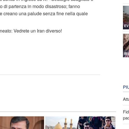
to di partenza in modo disastroso; fanno
i e creano una palude senza fine nella quale
EV
ineato: Vedrete un Iran diverso!
IR
PI
Att
Fid
pa