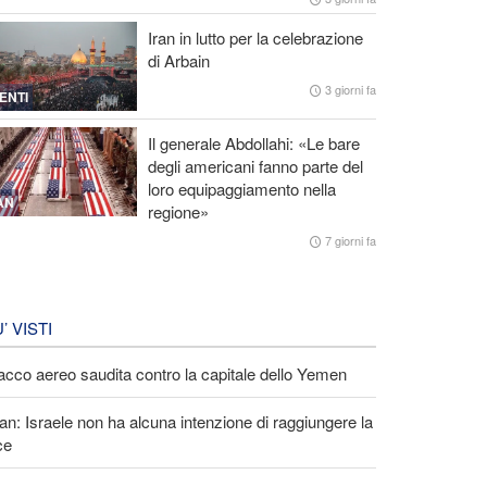
Iran in lutto per la celebrazione
di Arbain
3 giorni fa
ENTI
Il generale Abdollahi: «Le bare
degli americani fanno parte del
loro equipaggiamento nella
AN
regione»
7 giorni fa
U’ VISTI
acco aereo saudita contro la capitale dello Yemen
an: Israele non ha alcuna intenzione di raggiungere la
ce