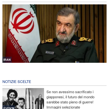
IRAN
Mohsen Rezaei nominato segretario del Consiglio supremo di
sicurezza nazionale iraniano
3 ore fa
NOTIZIE SCELTE
Nota conduttrice americana critica le promesse vuote di Trump
Se non avessimo sacrificato i
giapponesi, il futuro del mondo
Ex Segretario alla Guerra di Trump: «L’Iran ha il sopravvento nella
sarebbe stato pieno di guerre!
guerra»
Immagini selezionate
EVENTI