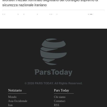
sicurezza nazionale iraniano
Nota conduttrice americana critica le promesse vuote di Trump
Ex Segretario alla Guerra di Trump: «L’Iran ha il sopravvento nella
guerra»
Il prezzo del petrolio torna a salire
Stallo nei negoziati tra il governo libanese e il regime sionista
© 2026 PARS TODAY. All Rights Reserved.
Notiziario
Pars Today
Mondo
Chi siamo
Asia Occidentale
Contattaci
Iran
RSS