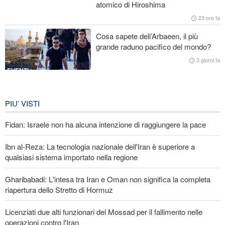
atomico di Hiroshima
Ibn al-Reza: La tecnologia nazionale dell'Iran è superiore a
qualsiasi sistema importato nella regione
23 ore fa
Cosa sapete dell’Arbaeen, il più
Gharibabadi: L'intesa tra Iran e Oman non significa la completa
grande raduno pacifico del mondo?
riapertura dello Stretto di Hormuz
3 giorni fa
EVENTI
Iran in lutto per la celebrazione di
Arbain
PIU’ VISTI
3 giorni fa
Fidan: Israele non ha alcuna intenzione di raggiungere la pace
EVENTI
Ibn al-Reza: La tecnologia nazionale dell'Iran è superiore a
qualsiasi sistema importato nella regione
Gharibabadi: L'intesa tra Iran e Oman non significa la completa
riapertura dello Stretto di Hormuz
Licenziati due alti funzionari del Mossad per il fallimento nelle
operazioni contro l'Iran