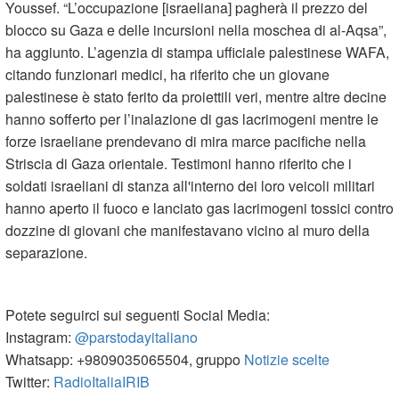
Youssef. “L’occupazione [israeliana] pagherà il prezzo del
blocco su Gaza e delle incursioni nella moschea di al-Aqsa”,
ha aggiunto. L’agenzia di stampa ufficiale palestinese WAFA,
citando funzionari medici, ha riferito che un giovane
palestinese è stato ferito da proiettili veri, mentre altre decine
hanno sofferto per l’inalazione di gas lacrimogeni mentre le
forze israeliane prendevano di mira marce pacifiche nella
Striscia di Gaza orientale. Testimoni hanno riferito che i
soldati israeliani di stanza all'interno dei loro veicoli militari
hanno aperto il fuoco e lanciato gas lacrimogeni tossici contro
dozzine di giovani che manifestavano vicino al muro della
separazione.
Potete seguirci sui seguenti Social Media:
Instagram:
@parstodayitaliano
Whatsapp: +9809035065504, gruppo
Notizie scelte
Twitter:
RadioItaliaIRIB