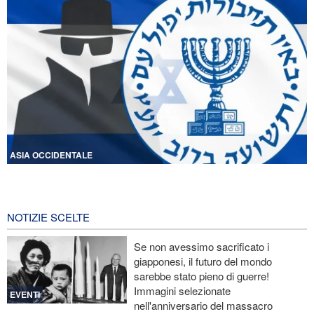
ASIA OCCIDENTALE
Licenziati due alti funzionari del Mossad per il fallimento nelle
operazioni contro l'Iran
7 ore fa
NOTIZIE SCELTE
Lesioni traumatiche al cervello per oltre 700 militari statunitensi
Se non avessimo sacrificato i
negli attacchi dell’Iran
giapponesi, il futuro del mondo
sarebbe stato pieno di guerre!
La risposta di Ghalibaf a Trump: La diplomazia teatrale in loop è
Immagini selezionate
un fallimento
EVENTI
nell'anniversario del massacro