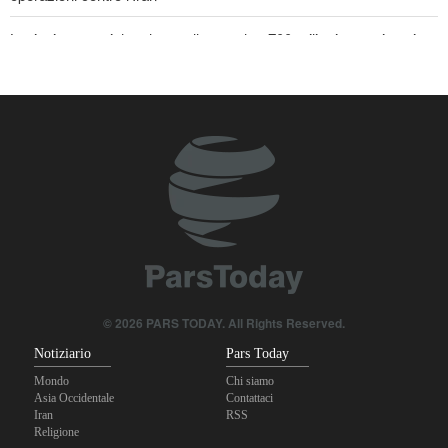
Lesioni traumatiche al cervello per oltre 700 militari statunitensi
negli attacchi dell’Iran
La risposta di Ghalibaf a Trump: La diplomazia teatrale in loop è
un fallimento
Se non avessimo sacrificato i giapponesi, il futuro del mondo
sarebbe stato pieno di guerre! Immagini selezionate
nell'anniversario del massacro atomico di Hiroshima
© 2026 PARS TODAY. All Rights Reserved.
Notiziario
Pars Today
Mondo
Chi siamo
Asia Occidentale
Contattaci
Iran
RSS
Religione