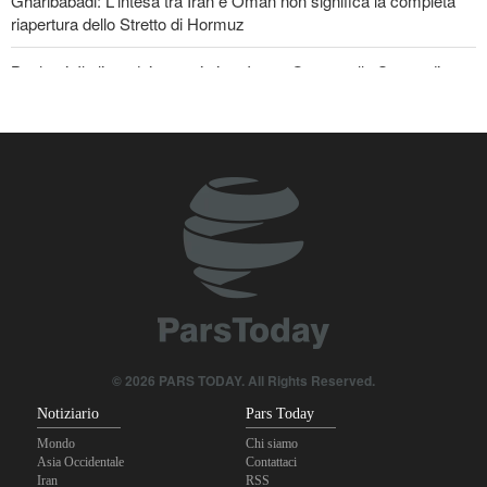
Gharibabadi: L'intesa tra Iran e Oman non significa la completa
riapertura dello Stretto di Hormuz
Baghaei: Il clima dei negoziati tra Iran e Oman sullo Stretto di
Hormuz è positivo
© 2026 PARS TODAY. All Rights Reserved.
Notiziario
Pars Today
Mondo
Chi siamo
Asia Occidentale
Contattaci
Iran
RSS