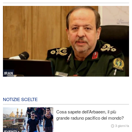
IRAN
Ibn al-Reza: La tecnologia nazionale dell'Iran è superiore a
qualsiasi sistema importato nella regione
16 ore fa
NOTIZIE SCELTE
Gharibabadi: L'intesa tra Iran e Oman non significa la completa
Cosa sapete dell’Arbaeen, il più
riapertura dello Stretto di Hormuz
grande raduno pacifico del mondo?
Fidan: Israele non ha alcuna intenzione di raggiungere la pace
3 giorni fa
EVENTI