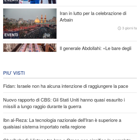
Nuovo rapporto di CBS: Gli Stati Uniti hanno quasi esaurito i
missili a lungo raggio durante la guerra
Iran in lutto per la celebrazione di
Arbain
Baghaei: Il clima dei negoziati tra Iran e Oman sullo Stretto di
3 giorni fa
Hormuz è positivo
EVENTI
Il generale Abdollahi: «Le bare degli
americani fanno parte del loro
equipaggiamento nella regione»
IRAN
7 giorni fa
PIU’ VISTI
Fidan: Israele non ha alcuna intenzione di raggiungere la pace
Nuovo rapporto di CBS: Gli Stati Uniti hanno quasi esaurito i
missili a lungo raggio durante la guerra
Ibn al-Reza: La tecnologia nazionale dell'Iran è superiore a
qualsiasi sistema importato nella regione