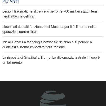
Arbain
PIU’ VISTI
4 giorni fa
Lesioni traumatiche al cervello per oltre 700 militari statunitensi
EVENTI
negli attacchi dell’Iran
Licenziati due alti funzionari del Mossad per il fallimento nelle
operazioni contro l'Iran
Ibn al-Reza: La tecnologia nazionale dell'Iran è superiore a
qualsiasi sistema importato nella regione
La risposta di Ghalibaf a Trump: La diplomazia teatrale in loop è
un fallimento
Gharibabadi: L'intesa tra Iran e Oman non significa la completa
riapertura dello Stretto di Hormuz
Se non avessimo sacrificato i giapponesi, il futuro del mondo
sarebbe stato pieno di guerre! Immagini selezionate
nell'anniversario del massacro atomico di Hiroshima