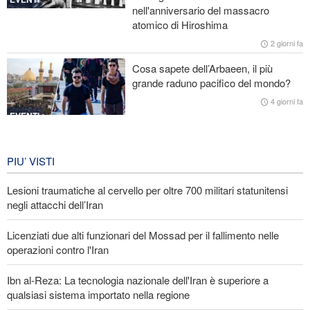
nell'anniversario del massacro
di Sicurezza non meritano attenzione
atomico di Hiroshima
Araghchi ai Paesi vicini: È tempo di contare solo su noi stessi e di
2 giorni fa
abbracciare la vera fratellanza
Cosa sapete dell’Arbaeen, il più
grande raduno pacifico del mondo?
Licenziati due alti funzionari del Mossad per il fallimento nelle
operazioni contro l'Iran
4 giorni fa
EVENTI
Iran in lutto per la celebrazione di
Arbain
PIU’ VISTI
4 giorni fa
Lesioni traumatiche al cervello per oltre 700 militari statunitensi
EVENTI
negli attacchi dell’Iran
Licenziati due alti funzionari del Mossad per il fallimento nelle
operazioni contro l'Iran
Ibn al-Reza: La tecnologia nazionale dell'Iran è superiore a
qualsiasi sistema importato nella regione