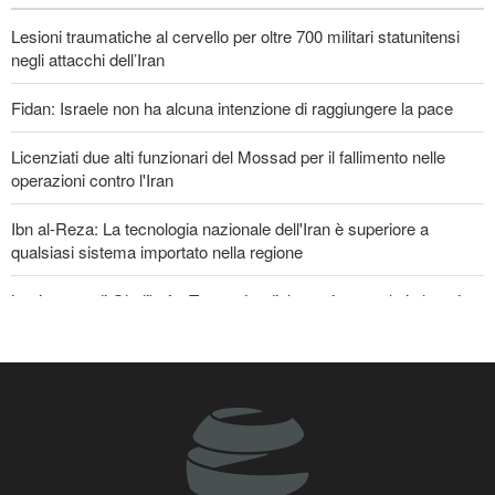
4 giorni fa
Lesioni traumatiche al cervello per oltre 700 militari statunitensi
EVENTI
negli attacchi dell’Iran
Fidan: Israele non ha alcuna intenzione di raggiungere la pace
Licenziati due alti funzionari del Mossad per il fallimento nelle
operazioni contro l'Iran
Ibn al-Reza: La tecnologia nazionale dell'Iran è superiore a
qualsiasi sistema importato nella regione
La risposta di Ghalibaf a Trump: La diplomazia teatrale in loop è
un fallimento
Gharibabadi: L'intesa tra Iran e Oman non significa la completa
riapertura dello Stretto di Hormuz
Se non avessimo sacrificato i giapponesi, il futuro del mondo
sarebbe stato pieno di guerre! Immagini selezionate
nell'anniversario del massacro atomico di Hiroshima