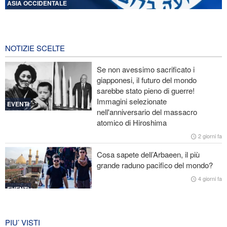
ASIA OCCIDENTALE
Licenziati due alti funzionari del Mossad per il fallimento nelle
operazioni contro l'Iran
21 ore fa
NOTIZIE SCELTE
Lesioni traumatiche al cervello per oltre 700 militari statunitensi
Se non avessimo sacrificato i
negli attacchi dell’Iran
giapponesi, il futuro del mondo
sarebbe stato pieno di guerre!
La risposta di Ghalibaf a Trump: La diplomazia teatrale in loop è
Immagini selezionate
un fallimento
EVENTI
nell'anniversario del massacro
atomico di Hiroshima
Ibn al-Reza: La tecnologia nazionale dell'Iran è superiore a
qualsiasi sistema importato nella regione
2 giorni fa
Cosa sapete dell’Arbaeen, il più
Gharibabadi: L'intesa tra Iran e Oman non significa la completa
grande raduno pacifico del mondo?
riapertura dello Stretto di Hormuz
4 giorni fa
EVENTI
Iran in lutto per la celebrazione di
Arbain
PIU’ VISTI