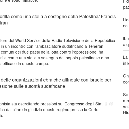
ione e sotto minacce.
Fid
pa
 brilla come una stella a sostegno della Palestina/ Francis
Lic
'Iran
nel
Ibn
ttore del World Service della Radio Televisione della Repubblica
a q
), in un incontro con l'ambasciatore sudafricano a Teheran,
i comuni dei due paesi nella lotta contro l'oppressione, ha
La 
 brilla come una stella a sostegno del popolo palestinese e ha
in 
o efficace in questo campo.
Gha
elle organizzazioni ebraiche allineate con Israele per
com
ssione sulle autorità sudafricane
Se 
mon
onista sta esercitando pressioni sul Congresso degli Stati Uniti
sel
ica dal citare in giudizio questo regime presso la Corte
Hi
a.