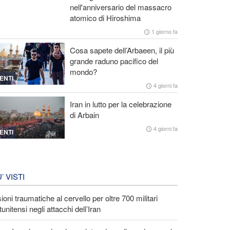
nell'anniversario del massacro
atomico di Hiroshima
1 giorno fa
Cosa sapete dell’Arbaeen, il più
grande raduno pacifico del
mondo?
ENTI
4 giorni fa
Iran in lutto per la celebrazione
di Arbain
4 giorni fa
ENTI
U’ VISTI
ioni traumatiche al cervello per oltre 700 militari
tunitensi negli attacchi dell’Iran