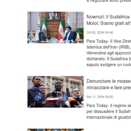
a negoziare sotto press
Nowrozi: il Sudafrica
Moloi: Siamo grati all
Ott 30, 2024 04:46
Pars Today- Il Vice Dire
Islamica dell'Iran (IRIB
riferendosi agli approcc
dichiarato: Il Sudafrica
saputo svolgere un ruol
Denunciare le mosse d
minacciare e fare pre
Set 11, 2024 06:20
Pars Today- Il regime si
per dissuadere il Sudafr
internazionale di giustizi