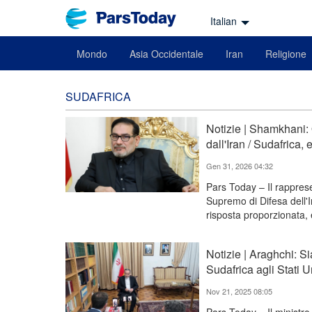
Italian
Mondo
Asia Occidentale
Iran
Religione
SUDAFRICA
Notizie | Shamkhani: 
dall'Iran / Sudafrica, 
Gen 31, 2026 04:32
Pars Today – Il rapprese
Supremo di Difesa dell'
risposta proporzionata, 
Notizie | Araghchi: Si
Sudafrica agli Stati U
Nov 21, 2025 08:05