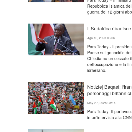
Pars Today – Il ministro 
Repubblica Islamica dell’
guerra dei 12 giorni ab
Il Sudafrica ribadisc
Ago 10, 2025 06:06
Pars Today - Il preside
Paese sul genocidio del
Chiediamo un cessate il 
dell'occupazione e la fin
israeliano.
Notizie| Baqaei: l'Ira
personaggi britannici 
May 27, 2025 08:14
Pars Today- Il portavoce
in un'intervista alla CNN