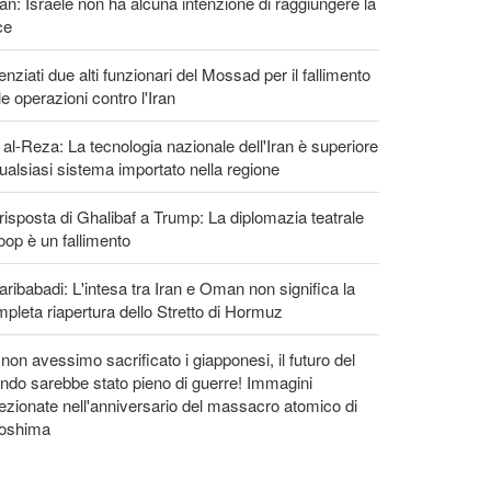
an: Israele non ha alcuna intenzione di raggiungere la
ce
enziati due alti funzionari del Mossad per il fallimento
le operazioni contro l'Iran
 al-Reza: La tecnologia nazionale dell'Iran è superiore
ualsiasi sistema importato nella regione
risposta di Ghalibaf a Trump: La diplomazia teatrale
loop è un fallimento
ribabadi: L'intesa tra Iran e Oman non significa la
pleta riapertura dello Stretto di Hormuz
non avessimo sacrificato i giapponesi, il futuro del
do sarebbe stato pieno di guerre! Immagini
ezionate nell'anniversario del massacro atomico di
roshima