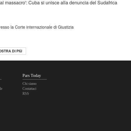
al massacro': Cuba si unisce alla denuncia del Sudafrica
sso la Corte internazionale di Giustizia
STRA DI PIÙ
Pars Today
Chi siamo
le
Contattaci
RSS