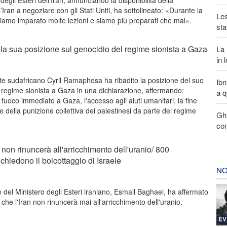
degli Esteri dell’Iran, annunciando la disponibilità della
Iran a negoziare con gli Stati Uniti, ha sottolineato: «Durante la
Les
biamo imparato molte lezioni e siamo più preparati che mai».
sta
e la sua posizione sul genocidio del regime sionista a Gaza
La 
in 
nte sudafricano Cyril Ramaphosa ha ribadito la posizione del suo
Ibn
 regime sionista a Gaza in una dichiarazione, affermando:
a q
fuoco immediato a Gaza, l'accesso agli aiuti umanitari, la fine
e della punizione collettiva dei palestinesi da parte del regime
Gha
com
n non rinuncerà all'arricchimento dell'uranio/ 800
chiedono il boicottaggio di Israele
NO
 del Ministero degli Esteri iraniano, Esmail Baghaei, ha affermato
 che l'Iran non rinuncerà mai all'arricchimento dell'uranio.
EV