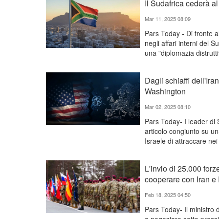
Il Sudafrica cederà a
Mar 11, 2025 08:09
Pars Today - Di fronte 
negli affari interni del 
una "diplomazia distrutti
Dagli schiaffi dell'Ira
Washington
Mar 02, 2025 08:10
Pars Today- I leader di
articolo congiunto su un
Israele di attraccare nei 
L'invio di 25.000 forz
cooperare con Iran e
Feb 18, 2025 04:50
Pars Today- Il ministro 