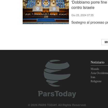
'Dobbiamo porre fine 
contro Israele
Giu 23, 2024 07:35
Sostegno al processo pre
MO
Notiziario
Mondo
Asia Occidenta
Iran
Religione
© 2026 PARS TODAY. All Rights Reserved.