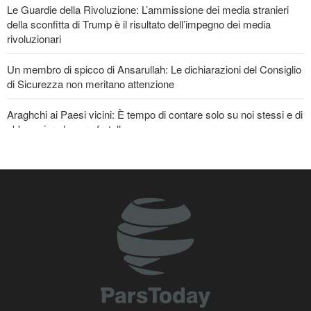
Le Guardie della Rivoluzione: L’ammissione dei media stranieri
della sconfitta di Trump è il risultato dell’impegno dei media
rivoluzionari
Un membro di spicco di Ansarullah: Le dichiarazioni del Consiglio
di Sicurezza non meritano attenzione
Araghchi ai Paesi vicini: È tempo di contare solo su noi stessi e di
abbracciare la vera fratellanza
Ex segretaria di Stato Usa: La Casa Bianca di Trump ricorda i
palazzi di Saddam ai tempi della sua caduta
Portavoce dell’Esercito iraniano: L’ordine iraniano nello Stretto di
Hormuz è irreversibile
Violente esplosioni nel sud del Libano e vasti incendi