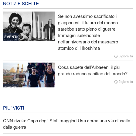
NOTIZIE SCELTE
Portavoce dell’Esercito iraniano: L’ordine iraniano nello Stretto di
Hormuz è irreversibile
Se non avessimo sacrificato i
giapponesi, il futuro del mondo
Ex segretaria di Stato Usa: La Casa Bianca di Trump ricorda i
sarebbe stato pieno di guerre!
palazzi di Saddam ai tempi della sua caduta
Immagini selezionate
EVENTI
nell'anniversario del massacro
CNN rivela: Capo degli Stati maggiori Usa cerca una via d’uscita
atomico di Hiroshima
dalla guerra
3 giorni fa
Le Guardie della Rivoluzione: L’ammissione dei media stranieri
Cosa sapete dell’Arbaeen, il più
della sconfitta di Trump è il risultato dell’impegno dei media
grande raduno pacifico del mondo?
rivoluzionari
5 giorni fa
EVENTI
Iran in lutto per la celebrazione di
Arbain
PIU’ VISTI
5 giorni fa
CNN rivela: Capo degli Stati maggiori Usa cerca una via d’uscita
EVENTI
dalla guerra