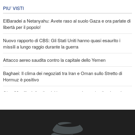
IRAN
6 giorni fa
PIU’ VISTI
ElBaradei a Netanyahu: Avete raso al suolo Gaza e ora parlate di
libertà per il popolo!
Nuovo rapporto di CBS: Gli Stati Uniti hanno quasi esaurito i
missili a lungo raggio durante la guerra
Attacco aereo saudita contro la capitale dello Yemen
Baghaei: Il clima dei negoziati tra Iran e Oman sullo Stretto di
Hormuz è positivo
Oltre 22 milioni di pellegrini hanno partecipato al pellegrinaggio
dell'Arbaeen
Fidan: Israele non ha alcuna intenzione di raggiungere la pace
Gharibabadi: L'intesa tra Iran e Oman non significa la completa
riapertura dello Stretto di Hormuz