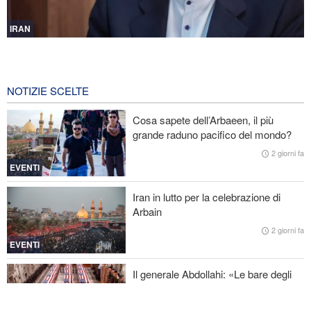
IRAN
Gharibabadi: L'intesa tra Iran e Oman non significa la completa
riapertura dello Stretto di Hormuz
16 minuti fa
NOTIZIE SCELTE
Fidan: Israele non ha alcuna intenzione di raggiungere la pace
Cosa sapete dell’Arbaeen, il più
grande raduno pacifico del mondo?
Nuovo rapporto di CBS: Gli Stati Uniti hanno quasi esaurito i
missili a lungo raggio durante la guerra
2 giorni fa
EVENTI
Baghaei: Il clima dei negoziati tra Iran e Oman sullo Stretto di
Hormuz è positivo
Iran in lutto per la celebrazione di
Arbain
Attacco aereo saudita contro la capitale dello Yemen
2 giorni fa
EVENTI
Il generale Abdollahi: «Le bare degli
americani fanno parte del loro
equipaggiamento nella regione»