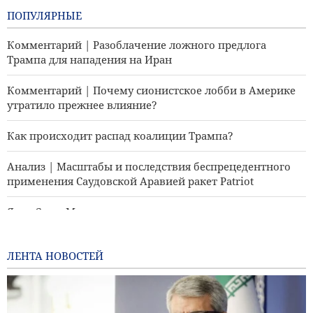
ПОПУЛЯРНЫЕ
Комментарий | Разоблачение ложного предлога
Трампа для нападения на Иран
Комментарий | Почему сионистское лобби в Америке
утратило прежнее влияние?
Как происходит распад коалиции Трампа?
Анализ | Масштабы и последствия беспрецедентного
применения Саудовской Аравией ракет Patriot
Яхья Сари: Мы уничтожили позиции саудовских
наемников с помощью баллистических ракет и
беспилотников
ЛЕНТА НОВОСТЕЙ
Комментарий | Новые возможности баллистической
ракеты «Хайбер-Шакан»