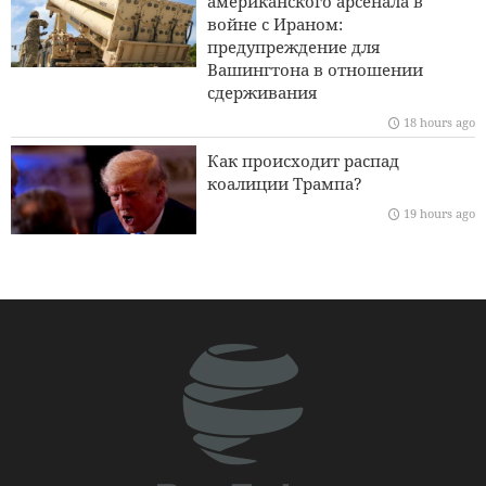
американского арсенала в
Ормузского кризиса
войне с Ираном:
предупреждение для
Комментарий дня | Кризис в сионистской армии;
Вашингтона в отношении
физические потери и психологический коллапс
сдерживания
18 hours ago
Акцент Ирана и Кыргызстана на необходимости
расширения торгового и горнодобывающего
Как происходит распад
сотрудничества
коалиции Трампа?
19 hours ago
ХАМАС: Нападение на Северный Кудс не сломит нашу
волю противостоять планам иудаизации
Развитие научного,
исследовательского и
культурного сотрудничества
между Ираном и Ираком
19 hours ago