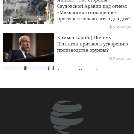
сопротивления, несмотря на все давление
Саудовской Аравии под огнем;
«Мекканское соглашение»
Бывший представитель Пакистана критикует новый
просуществовало всего два дня?
оборонный пакт, известный как Мекканское
5 hours ago
соглашение, и считает американские базы
региональной проблемой безопасности
Комментарий | Почему
Пентагон призвал к ускорению
Представитель иранской армии: Иранский указ,
производства оружия?
регулирующий ситуацию в Ормузском проливе,
5 hours ago
необратим
Анализ | Масштабы и
В Газе продолжаются нарушения режима прекращения
последствия беспрецедентного
огня, палестинцы находятся под обстрелом Израиля
применения Саудовской
Аравией ракет Patriot
5 hours ago