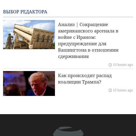
Израильская агрессия подрывает перемирие в Газе
7 hours ago
ВЫБОР РЕДАКТОРА
The Economist заявил: Соглашение с Ираном —
Анализ | Сокращение
единственный практический вариант для прекращения
американского арсенала в
Ормузского кризиса
войне с Ираном:
предупреждение для
Комментарий дня | Кризис в сионистской армии;
Вашингтона в отношении
физические потери и психологический коллапс
сдерживания
13 hours ago
Акцент Ирана и Кыргызстана на необходимости
расширения торгового и горнодобывающего
Как происходит распад
сотрудничества
коалиции Трампа?
15 hours ago
ХАМАС: Нападение на Северный Кудс не сломит нашу
волю противостоять планам иудаизации
Развитие научного,
исследовательского и
культурного сотрудничества
между Ираном и Ираком