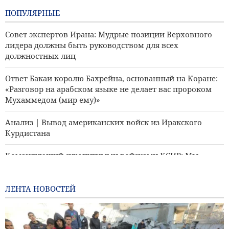
ПОПУЛЯРНЫЕ
Совет экспертов Ирана: Мудрые позиции Верховного
лидера должны быть руководством для всех
должностных лиц
Ответ Бакаи королю Бахрейна, основанный на Коране:
«Разговор на арабском языке не делает вас пророком
Мухаммедом (мир ему)»
Анализ | Вывод американских войск из Иракского
Курдистана
Командующий сухопутными войсками КСИР: Мы
готовы отреагировать на любую ошибку противника
Раскрыт план президента ФИФА с Трампом
ЛЕНТА НОВОСТЕЙ
Генерал Резаи: Мы нанесли Америке серьёзный удар