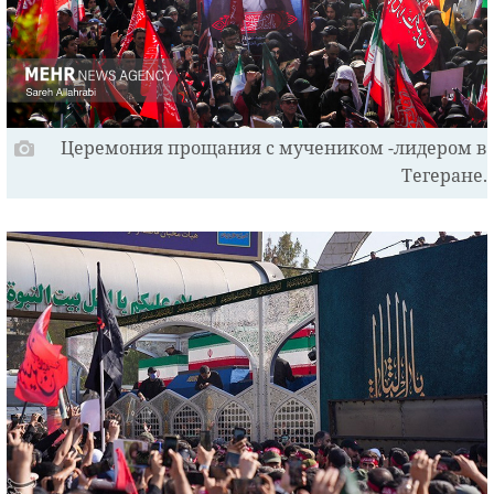
Церемония прощания с мучеником -лидером в
Тегеране.