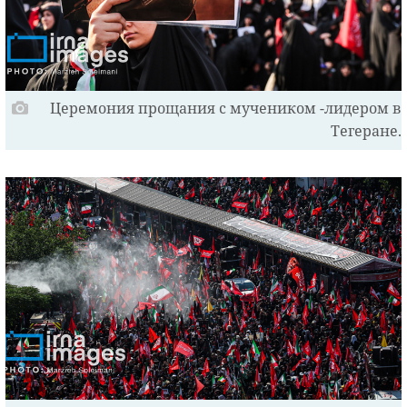
Церемония прощания с мучеником -лидером в
Тегеране.