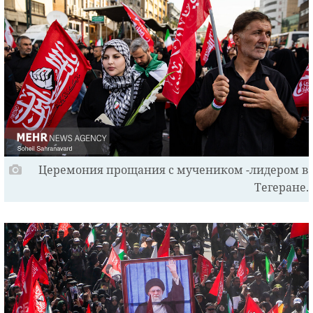
Церемония прощания с мучеником -лидером в
Тегеране.