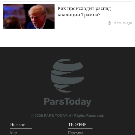
расширения торгового и горнодобывающего
Как происходит распад
сотрудничества
коалиции Трампа?
19 hours ago
ХАМАС: Нападение на Северный Кудс не сломит нашу
волю противостоять планам иудаизации
Развитие научного,
исследовательского и
культурного сотрудничества
между Ираном и Ираком
19 hours ago
© 2026 PARS TODAY. All Rights Reserved.
Новости
ТВ-ЭФИР
Мир
Передачи